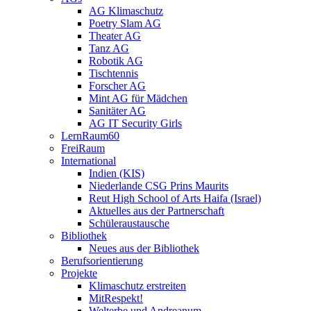
AG Klimaschutz
Poetry Slam AG
Theater AG
Tanz AG
Robotik AG
Tischtennis
Forscher AG
Mint AG für Mädchen
Sanitäter AG
AG IT Security Girls
LernRaum60
FreiRaum
International
Indien (KIS)
Niederlande CSG Prins Maurits
Reut High School of Arts Haifa (Israel)
Aktuelles aus der Partnerschaft
Schüleraustausche
Bibliothek
Neues aus der Bibliothek
Berufsorientierung
Projekte
Klimaschutz erstreiten
MitRespekt!
Welterbe und Andreanum