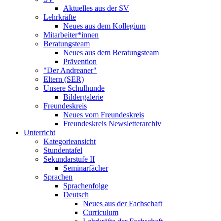
Aktuelles aus der SV
Lehrkräfte
Neues aus dem Kollegium
Mitarbeiter*innen
Beratungsteam
Neues aus dem Beratungsteam
Prävention
"Der Andreaner"
Eltern (SER)
Unsere Schulhunde
Bildergalerie
Freundeskreis
Neues vom Freundeskreis
Freundeskreis Newsletterarchiv
Unterricht
Kategorieansicht
Stundentafel
Sekundarstufe II
Seminarfächer
Sprachen
Sprachenfolge
Deutsch
Neues aus der Fachschaft
Curriculum