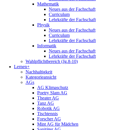
Mathematik
Neues aus der Fachschaft
Curriculum
Lehrkräfte der Fachschaft
Physik
Neues aus der Fachschaft
Curriculum
Lehrkräfte der Fachschaft
Informatik
Neues aus der Fachschaft
Lehrkräfte der Fachschaft
Wahlpflichtbereich (Jg.8-10)
Lernen+
Nachhaltigkeit
Kategorieansicht
AGs
AG Klimaschutz
Poetry Slam AG
Theater AG
Tanz AG
Robotik AG
Tischtennis
Forscher AG
Mint AG für Mädchen
Sanitäter AG