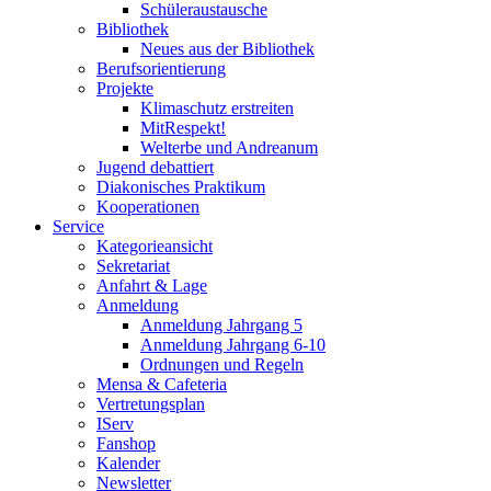
Schüleraustausche
Bibliothek
Neues aus der Bibliothek
Berufsorientierung
Projekte
Klimaschutz erstreiten
MitRespekt!
Welterbe und Andreanum
Jugend debattiert
Diakonisches Praktikum
Kooperationen
Service
Kategorieansicht
Sekretariat
Anfahrt & Lage
Anmeldung
Anmeldung Jahrgang 5
Anmeldung Jahrgang 6-10
Ordnungen und Regeln
Mensa & Cafeteria
Vertretungsplan
IServ
Fanshop
Kalender
Newsletter