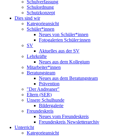
Schulverfassung
Schulordnung
Schutzkonzept
Dies sind wir
Kategorieansicht
Schüler*innen
Neues von Schüler*innen
Fotogalerien Schüler:innen
SV
Aktuelles aus der SV
Lehrkräfte
Neues aus dem Kollegium
Mitarbeiter*innen
Beratungsteam
Neues aus dem Beratungsteam
Prävention
"Der Andreaner"
Eltern (SER)
Unsere Schulhunde
Bildergalerie
Freundeskreis
Neues vom Freundeskreis
Freundeskreis Newsletterarchiv
Unterricht
Kategorieansicht