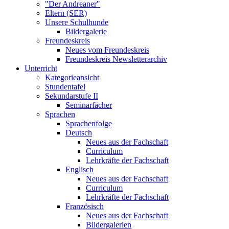
"Der Andreaner"
Eltern (SER)
Unsere Schulhunde
Bildergalerie
Freundeskreis
Neues vom Freundeskreis
Freundeskreis Newsletterarchiv
Unterricht
Kategorieansicht
Stundentafel
Sekundarstufe II
Seminarfächer
Sprachen
Sprachenfolge
Deutsch
Neues aus der Fachschaft
Curriculum
Lehrkräfte der Fachschaft
Englisch
Neues aus der Fachschaft
Curriculum
Lehrkräfte der Fachschaft
Französisch
Neues aus der Fachschaft
Bildergalerien