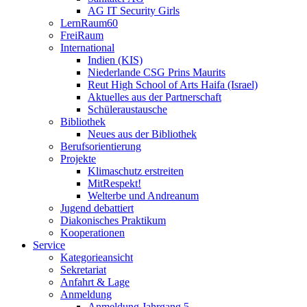
AG IT Security Girls
LernRaum60
FreiRaum
International
Indien (KIS)
Niederlande CSG Prins Maurits
Reut High School of Arts Haifa (Israel)
Aktuelles aus der Partnerschaft
Schüleraustausche
Bibliothek
Neues aus der Bibliothek
Berufsorientierung
Projekte
Klimaschutz erstreiten
MitRespekt!
Welterbe und Andreanum
Jugend debattiert
Diakonisches Praktikum
Kooperationen
Service
Kategorieansicht
Sekretariat
Anfahrt & Lage
Anmeldung
Anmeldung Jahrgang 5