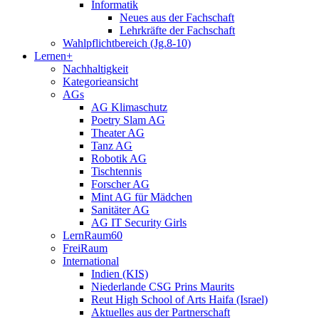
Informatik
Neues aus der Fachschaft
Lehrkräfte der Fachschaft
Wahlpflichtbereich (Jg.8-10)
Lernen+
Nachhaltigkeit
Kategorieansicht
AGs
AG Klimaschutz
Poetry Slam AG
Theater AG
Tanz AG
Robotik AG
Tischtennis
Forscher AG
Mint AG für Mädchen
Sanitäter AG
AG IT Security Girls
LernRaum60
FreiRaum
International
Indien (KIS)
Niederlande CSG Prins Maurits
Reut High School of Arts Haifa (Israel)
Aktuelles aus der Partnerschaft