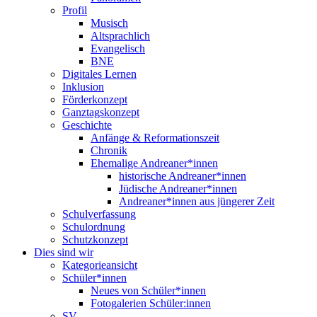
Profil
Musisch
Altsprachlich
Evangelisch
BNE
Digitales Lernen
Inklusion
Förderkonzept
Ganztagskonzept
Geschichte
Anfänge & Reformationszeit
Chronik
Ehemalige Andreaner*innen
historische Andreaner*innen
Jüdische Andreaner*innen
Andreaner*innen aus jüngerer Zeit
Schulverfassung
Schulordnung
Schutzkonzept
Dies sind wir
Kategorieansicht
Schüler*innen
Neues von Schüler*innen
Fotogalerien Schüler:innen
SV