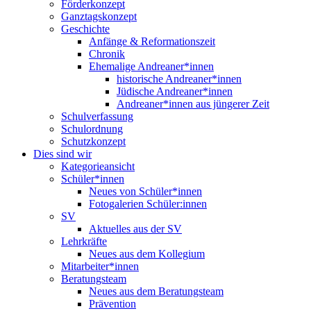
Förderkonzept
Ganztagskonzept
Geschichte
Anfänge & Reformationszeit
Chronik
Ehemalige Andreaner*innen
historische Andreaner*innen
Jüdische Andreaner*innen
Andreaner*innen aus jüngerer Zeit
Schulverfassung
Schulordnung
Schutzkonzept
Dies sind wir
Kategorieansicht
Schüler*innen
Neues von Schüler*innen
Fotogalerien Schüler:innen
SV
Aktuelles aus der SV
Lehrkräfte
Neues aus dem Kollegium
Mitarbeiter*innen
Beratungsteam
Neues aus dem Beratungsteam
Prävention