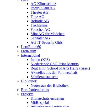
AG Klimaschutz
Poetry Slam AG
Theater AG
Tanz AG
Robotik AG
Tischtennis
Forscher AG
Mint AG für Mädchen
Sanitäter AG
AG IT Security Girls
LernRaum60
FreiRaum
International
Indien (KIS)
Niederlande CSG Prins Maurits
Reut High School of Arts Haifa (Israel)
Aktuelles aus der Partnerschaft
Schüleraustausche
Bibliothek
Neues aus der Bibliothek
Berufsorientierung
Projekte
Klimaschutz erstreiten
MitRespekt!
Welterbe und Andreanum