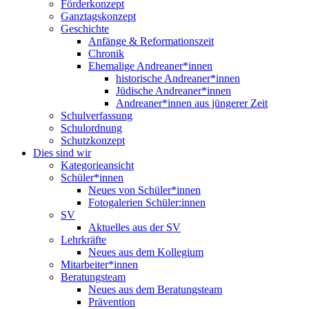
Förderkonzept
Ganztagskonzept
Geschichte
Anfänge & Reformationszeit
Chronik
Ehemalige Andreaner*innen
historische Andreaner*innen
Jüdische Andreaner*innen
Andreaner*innen aus jüngerer Zeit
Schulverfassung
Schulordnung
Schutzkonzept
Dies sind wir
Kategorieansicht
Schüler*innen
Neues von Schüler*innen
Fotogalerien Schüler:innen
SV
Aktuelles aus der SV
Lehrkräfte
Neues aus dem Kollegium
Mitarbeiter*innen
Beratungsteam
Neues aus dem Beratungsteam
Prävention