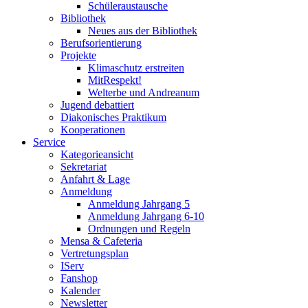
Schüleraustausche
Bibliothek
Neues aus der Bibliothek
Berufsorientierung
Projekte
Klimaschutz erstreiten
MitRespekt!
Welterbe und Andreanum
Jugend debattiert
Diakonisches Praktikum
Kooperationen
Service
Kategorieansicht
Sekretariat
Anfahrt & Lage
Anmeldung
Anmeldung Jahrgang 5
Anmeldung Jahrgang 6-10
Ordnungen und Regeln
Mensa & Cafeteria
Vertretungsplan
IServ
Fanshop
Kalender
Newsletter