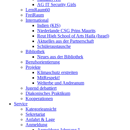
AG IT Security Girls
LernRaum60
FreiRaum
International
Indien (KIS)
Niederlande CSG Prins Maurits
Reut High School of Arts Haifa (Israel)
Aktuelles aus der Partnerschaft
Schüleraustausche
Bibliothek
Neues aus der Bibliothek
Berufsorientierung
Projekte
Klimaschutz erstreiten
MitRespekt!
Welterbe und Andreanum
Jugend debattiert
Diakonisches Praktikum
Kooperationen
Service
Kategorieansicht
Sekretariat
Anfahrt & Lage
Anmeldung
Anmeldung Jahrgang 5