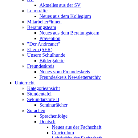
Aktuelles aus der SV
Lehrkräfte
Neues aus dem Kollegium
Mitarbeiter*innen
Beratungsteam
Neues aus dem Beratungsteam
Prävention
"Der Andreaner"
Eltern (SER)
Unsere Schulhunde
Bildergalerie
Freundeskreis
Neues vom Freundeskreis
Freundeskreis Newsletterarchiv
Unterricht
Kategorieansicht
Stundentafel
Sekundarstufe II
Seminarfächer
Sprachen
Sprachenfolge
Deutsch
Neues aus der Fachschaft
Curriculum