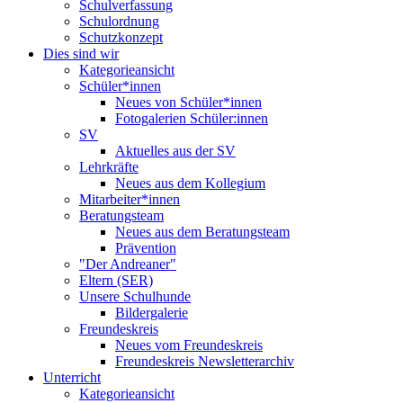
Schulverfassung
Schulordnung
Schutzkonzept
Dies sind wir
Kategorieansicht
Schüler*innen
Neues von Schüler*innen
Fotogalerien Schüler:innen
SV
Aktuelles aus der SV
Lehrkräfte
Neues aus dem Kollegium
Mitarbeiter*innen
Beratungsteam
Neues aus dem Beratungsteam
Prävention
"Der Andreaner"
Eltern (SER)
Unsere Schulhunde
Bildergalerie
Freundeskreis
Neues vom Freundeskreis
Freundeskreis Newsletterarchiv
Unterricht
Kategorieansicht