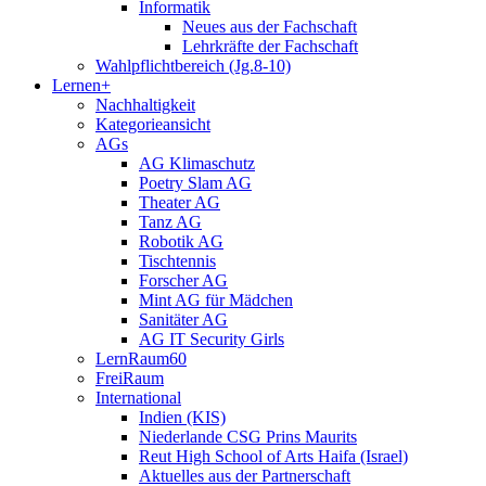
Informatik
Neues aus der Fachschaft
Lehrkräfte der Fachschaft
Wahlpflichtbereich (Jg.8-10)
Lernen+
Nachhaltigkeit
Kategorieansicht
AGs
AG Klimaschutz
Poetry Slam AG
Theater AG
Tanz AG
Robotik AG
Tischtennis
Forscher AG
Mint AG für Mädchen
Sanitäter AG
AG IT Security Girls
LernRaum60
FreiRaum
International
Indien (KIS)
Niederlande CSG Prins Maurits
Reut High School of Arts Haifa (Israel)
Aktuelles aus der Partnerschaft