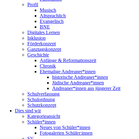
Profil
Musisch
Altsprachlich
Evangelisch
BNE
Digitales Lernen
Inklusion
Förderkonzept
Ganztagskonzept
Geschichte
Anfänge & Reformationszeit
Chronik
Ehemalige Andreaner*innen
historische Andreaner*innen
Jüdische Andreaner*innen
Andreaner*innen aus jüngerer Zeit
Schulverfassung
Schulordnung
Schutzkonzept
Dies sind wir
Kategorieansicht
Schüler*innen
Neues von Schüler*innen
Fotogalerien Schüler:innen
SV