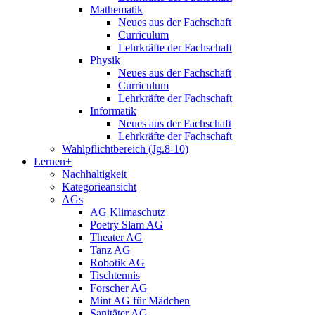
Mathematik
Neues aus der Fachschaft
Curriculum
Lehrkräfte der Fachschaft
Physik
Neues aus der Fachschaft
Curriculum
Lehrkräfte der Fachschaft
Informatik
Neues aus der Fachschaft
Lehrkräfte der Fachschaft
Wahlpflichtbereich (Jg.8-10)
Lernen+
Nachhaltigkeit
Kategorieansicht
AGs
AG Klimaschutz
Poetry Slam AG
Theater AG
Tanz AG
Robotik AG
Tischtennis
Forscher AG
Mint AG für Mädchen
Sanitäter AG