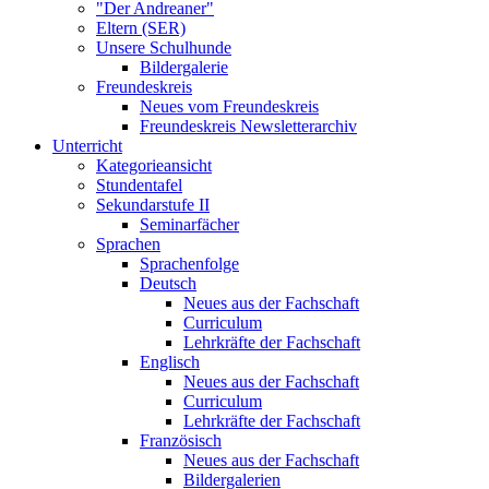
"Der Andreaner"
Eltern (SER)
Unsere Schulhunde
Bildergalerie
Freundeskreis
Neues vom Freundeskreis
Freundeskreis Newsletterarchiv
Unterricht
Kategorieansicht
Stundentafel
Sekundarstufe II
Seminarfächer
Sprachen
Sprachenfolge
Deutsch
Neues aus der Fachschaft
Curriculum
Lehrkräfte der Fachschaft
Englisch
Neues aus der Fachschaft
Curriculum
Lehrkräfte der Fachschaft
Französisch
Neues aus der Fachschaft
Bildergalerien