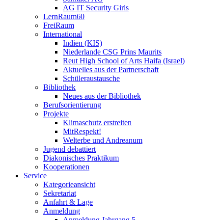
AG IT Security Girls
LernRaum60
FreiRaum
International
Indien (KIS)
Niederlande CSG Prins Maurits
Reut High School of Arts Haifa (Israel)
Aktuelles aus der Partnerschaft
Schüleraustausche
Bibliothek
Neues aus der Bibliothek
Berufsorientierung
Projekte
Klimaschutz erstreiten
MitRespekt!
Welterbe und Andreanum
Jugend debattiert
Diakonisches Praktikum
Kooperationen
Service
Kategorieansicht
Sekretariat
Anfahrt & Lage
Anmeldung
Anmeldung Jahrgang 5