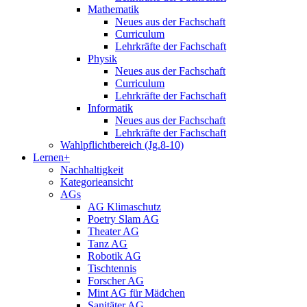
Mathematik
Neues aus der Fachschaft
Curriculum
Lehrkräfte der Fachschaft
Physik
Neues aus der Fachschaft
Curriculum
Lehrkräfte der Fachschaft
Informatik
Neues aus der Fachschaft
Lehrkräfte der Fachschaft
Wahlpflichtbereich (Jg.8-10)
Lernen+
Nachhaltigkeit
Kategorieansicht
AGs
AG Klimaschutz
Poetry Slam AG
Theater AG
Tanz AG
Robotik AG
Tischtennis
Forscher AG
Mint AG für Mädchen
Sanitäter AG