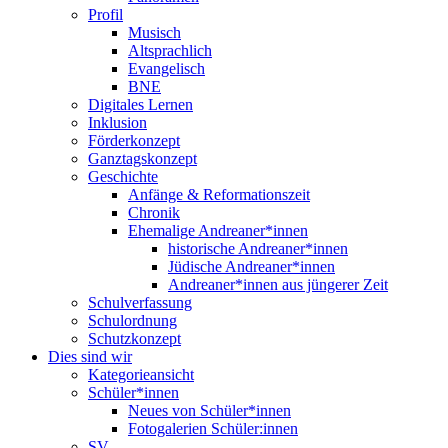
Profil
Musisch
Altsprachlich
Evangelisch
BNE
Digitales Lernen
Inklusion
Förderkonzept
Ganztagskonzept
Geschichte
Anfänge & Reformationszeit
Chronik
Ehemalige Andreaner*innen
historische Andreaner*innen
Jüdische Andreaner*innen
Andreaner*innen aus jüngerer Zeit
Schulverfassung
Schulordnung
Schutzkonzept
Dies sind wir
Kategorieansicht
Schüler*innen
Neues von Schüler*innen
Fotogalerien Schüler:innen
SV