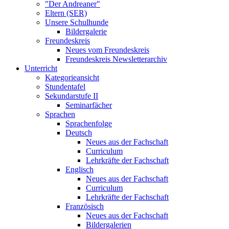
"Der Andreaner"
Eltern (SER)
Unsere Schulhunde
Bildergalerie
Freundeskreis
Neues vom Freundeskreis
Freundeskreis Newsletterarchiv
Unterricht
Kategorieansicht
Stundentafel
Sekundarstufe II
Seminarfächer
Sprachen
Sprachenfolge
Deutsch
Neues aus der Fachschaft
Curriculum
Lehrkräfte der Fachschaft
Englisch
Neues aus der Fachschaft
Curriculum
Lehrkräfte der Fachschaft
Französisch
Neues aus der Fachschaft
Bildergalerien