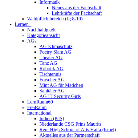
Informatik
Neues aus der Fachschaft
Lehrkräfte der Fachschaft
Wahlpflichtbereich (Jg.8-10)
Lernen+
Nachhaltigkeit
Kategorieansicht
AGs
AG Klimaschutz
Poetry Slam AG
Theater AG
Tanz AG
Robotik AG
Tischtennis
Forscher AG
Mint AG für Mädchen
Sanitäter AG
AG IT Security Girls
LernRaum60
FreiRaum
International
Indien (KIS)
Niederlande CSG Prins Maurits
Reut High School of Arts Haifa (Israel)
Aktuelles aus der Partnerschaft