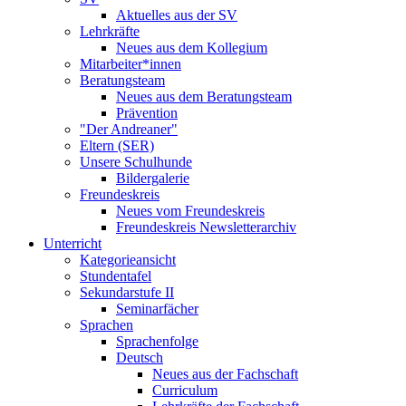
Aktuelles aus der SV
Lehrkräfte
Neues aus dem Kollegium
Mitarbeiter*innen
Beratungsteam
Neues aus dem Beratungsteam
Prävention
"Der Andreaner"
Eltern (SER)
Unsere Schulhunde
Bildergalerie
Freundeskreis
Neues vom Freundeskreis
Freundeskreis Newsletterarchiv
Unterricht
Kategorieansicht
Stundentafel
Sekundarstufe II
Seminarfächer
Sprachen
Sprachenfolge
Deutsch
Neues aus der Fachschaft
Curriculum