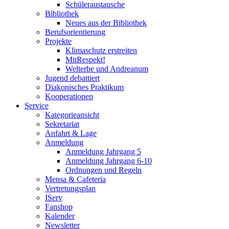
Schüleraustausche
Bibliothek
Neues aus der Bibliothek
Berufsorientierung
Projekte
Klimaschutz erstreiten
MitRespekt!
Welterbe und Andreanum
Jugend debattiert
Diakonisches Praktikum
Kooperationen
Service
Kategorieansicht
Sekretariat
Anfahrt & Lage
Anmeldung
Anmeldung Jahrgang 5
Anmeldung Jahrgang 6-10
Ordnungen und Regeln
Mensa & Cafeteria
Vertretungsplan
IServ
Fanshop
Kalender
Newsletter