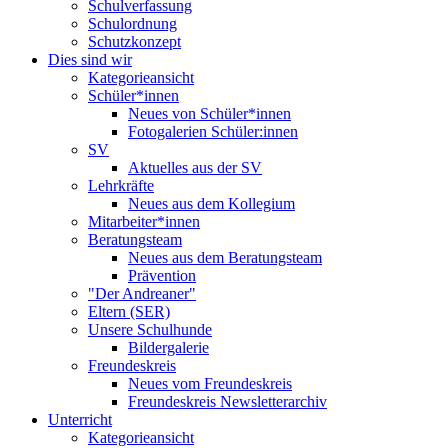
Schulverfassung
Schulordnung
Schutzkonzept
Dies sind wir
Kategorieansicht
Schüler*innen
Neues von Schüler*innen
Fotogalerien Schüler:innen
SV
Aktuelles aus der SV
Lehrkräfte
Neues aus dem Kollegium
Mitarbeiter*innen
Beratungsteam
Neues aus dem Beratungsteam
Prävention
"Der Andreaner"
Eltern (SER)
Unsere Schulhunde
Bildergalerie
Freundeskreis
Neues vom Freundeskreis
Freundeskreis Newsletterarchiv
Unterricht
Kategorieansicht