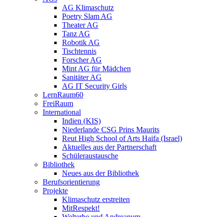
AG Klimaschutz
Poetry Slam AG
Theater AG
Tanz AG
Robotik AG
Tischtennis
Forscher AG
Mint AG für Mädchen
Sanitäter AG
AG IT Security Girls
LernRaum60
FreiRaum
International
Indien (KIS)
Niederlande CSG Prins Maurits
Reut High School of Arts Haifa (Israel)
Aktuelles aus der Partnerschaft
Schüleraustausche
Bibliothek
Neues aus der Bibliothek
Berufsorientierung
Projekte
Klimaschutz erstreiten
MitRespekt!
Welterbe und Andreanum