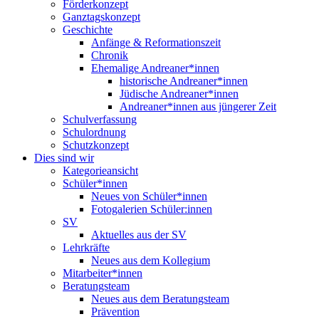
Förderkonzept
Ganztagskonzept
Geschichte
Anfänge & Reformationszeit
Chronik
Ehemalige Andreaner*innen
historische Andreaner*innen
Jüdische Andreaner*innen
Andreaner*innen aus jüngerer Zeit
Schulverfassung
Schulordnung
Schutzkonzept
Dies sind wir
Kategorieansicht
Schüler*innen
Neues von Schüler*innen
Fotogalerien Schüler:innen
SV
Aktuelles aus der SV
Lehrkräfte
Neues aus dem Kollegium
Mitarbeiter*innen
Beratungsteam
Neues aus dem Beratungsteam
Prävention