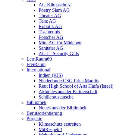
AG Klimaschutz
Poetry Slam AG
Theater AG
Tanz AG
Robotik AG
Tischtennis
Forscher AG
Mint AG für Mädchen
Sanitäter AG
AG IT Security Girls
LernRaum60
FreiRaum
International
Indien (KIS)
Niederlande CSG Prins Maurits
Reut High School of Arts Haifa (Israel)
Aktuelles aus der Partnerschaft
Schüleraustausche
Bibliothek
Neues aus der Bibliothek
Berufsorientierung
Projekte
Klimaschutz erstreiten
MitRespekt!
Welterbe und Andreanum