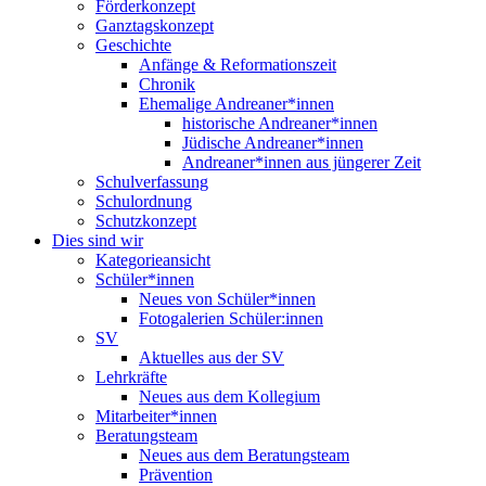
Förderkonzept
Ganztagskonzept
Geschichte
Anfänge & Reformationszeit
Chronik
Ehemalige Andreaner*innen
historische Andreaner*innen
Jüdische Andreaner*innen
Andreaner*innen aus jüngerer Zeit
Schulverfassung
Schulordnung
Schutzkonzept
Dies sind wir
Kategorieansicht
Schüler*innen
Neues von Schüler*innen
Fotogalerien Schüler:innen
SV
Aktuelles aus der SV
Lehrkräfte
Neues aus dem Kollegium
Mitarbeiter*innen
Beratungsteam
Neues aus dem Beratungsteam
Prävention