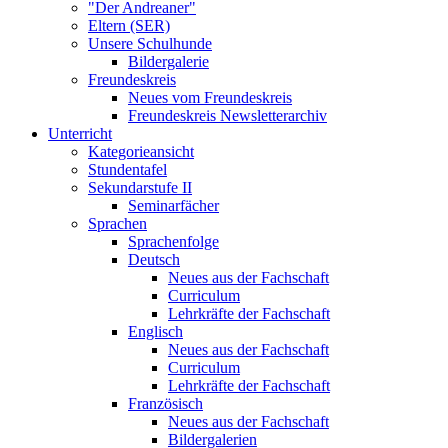
"Der Andreaner"
Eltern (SER)
Unsere Schulhunde
Bildergalerie
Freundeskreis
Neues vom Freundeskreis
Freundeskreis Newsletterarchiv
Unterricht
Kategorieansicht
Stundentafel
Sekundarstufe II
Seminarfächer
Sprachen
Sprachenfolge
Deutsch
Neues aus der Fachschaft
Curriculum
Lehrkräfte der Fachschaft
Englisch
Neues aus der Fachschaft
Curriculum
Lehrkräfte der Fachschaft
Französisch
Neues aus der Fachschaft
Bildergalerien