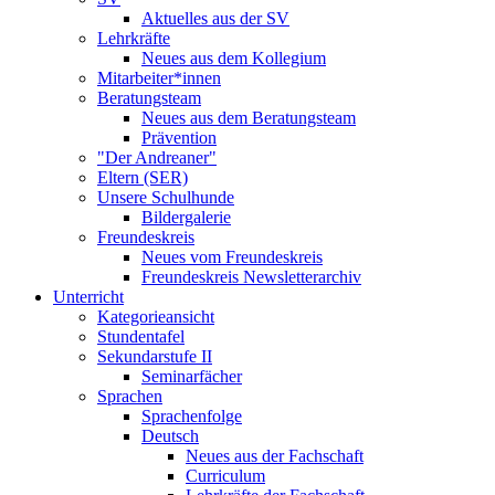
Aktuelles aus der SV
Lehrkräfte
Neues aus dem Kollegium
Mitarbeiter*innen
Beratungsteam
Neues aus dem Beratungsteam
Prävention
"Der Andreaner"
Eltern (SER)
Unsere Schulhunde
Bildergalerie
Freundeskreis
Neues vom Freundeskreis
Freundeskreis Newsletterarchiv
Unterricht
Kategorieansicht
Stundentafel
Sekundarstufe II
Seminarfächer
Sprachen
Sprachenfolge
Deutsch
Neues aus der Fachschaft
Curriculum