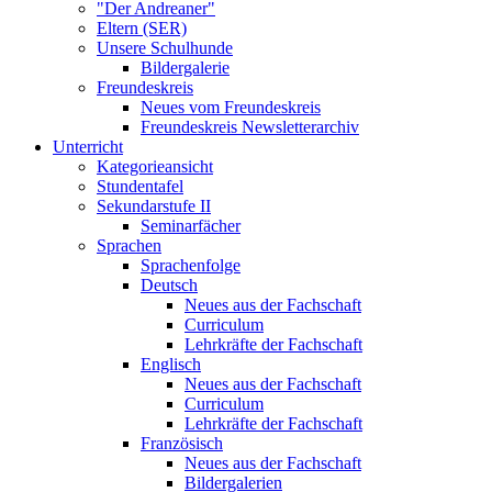
"Der Andreaner"
Eltern (SER)
Unsere Schulhunde
Bildergalerie
Freundeskreis
Neues vom Freundeskreis
Freundeskreis Newsletterarchiv
Unterricht
Kategorieansicht
Stundentafel
Sekundarstufe II
Seminarfächer
Sprachen
Sprachenfolge
Deutsch
Neues aus der Fachschaft
Curriculum
Lehrkräfte der Fachschaft
Englisch
Neues aus der Fachschaft
Curriculum
Lehrkräfte der Fachschaft
Französisch
Neues aus der Fachschaft
Bildergalerien