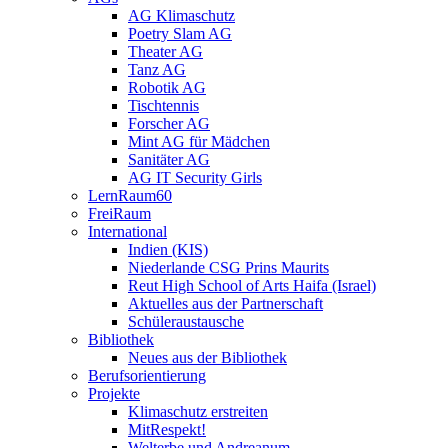
AG Klimaschutz
Poetry Slam AG
Theater AG
Tanz AG
Robotik AG
Tischtennis
Forscher AG
Mint AG für Mädchen
Sanitäter AG
AG IT Security Girls
LernRaum60
FreiRaum
International
Indien (KIS)
Niederlande CSG Prins Maurits
Reut High School of Arts Haifa (Israel)
Aktuelles aus der Partnerschaft
Schüleraustausche
Bibliothek
Neues aus der Bibliothek
Berufsorientierung
Projekte
Klimaschutz erstreiten
MitRespekt!
Welterbe und Andreanum