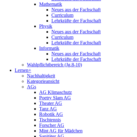
Mathematik
Neues aus der Fachschaft
Curriculum
Lehrkräfte der Fachschaft
Physik
Neues aus der Fachschaft
Curriculum
Lehrkräfte der Fachschaft
Informatik
Neues aus der Fachschaft
Lehrkräfte der Fachschaft
Wahlpflichtbereich (Jg.8-10)
Lernen+
Nachhaltigkeit
Kategorieansicht
AGs
AG Klimaschutz
Poetry Slam AG
Theater AG
Tanz AG
Robotik AG
Tischtennis
Forscher AG
Mint AG für Mädchen
Sanitäter AG