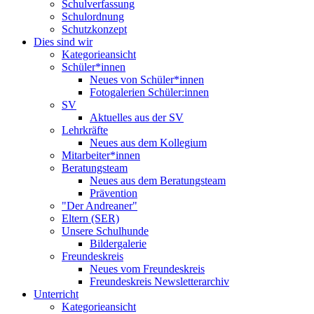
Schulverfassung
Schulordnung
Schutzkonzept
Dies sind wir
Kategorieansicht
Schüler*innen
Neues von Schüler*innen
Fotogalerien Schüler:innen
SV
Aktuelles aus der SV
Lehrkräfte
Neues aus dem Kollegium
Mitarbeiter*innen
Beratungsteam
Neues aus dem Beratungsteam
Prävention
"Der Andreaner"
Eltern (SER)
Unsere Schulhunde
Bildergalerie
Freundeskreis
Neues vom Freundeskreis
Freundeskreis Newsletterarchiv
Unterricht
Kategorieansicht