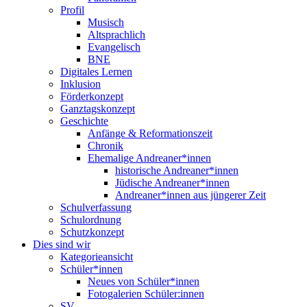
Profil
Musisch
Altsprachlich
Evangelisch
BNE
Digitales Lernen
Inklusion
Förderkonzept
Ganztagskonzept
Geschichte
Anfänge & Reformationszeit
Chronik
Ehemalige Andreaner*innen
historische Andreaner*innen
Jüdische Andreaner*innen
Andreaner*innen aus jüngerer Zeit
Schulverfassung
Schulordnung
Schutzkonzept
Dies sind wir
Kategorieansicht
Schüler*innen
Neues von Schüler*innen
Fotogalerien Schüler:innen
SV