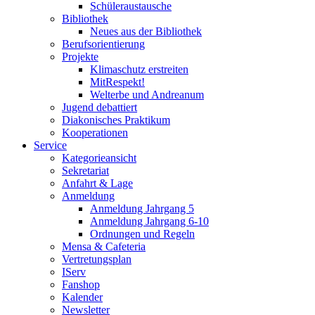
Schüleraustausche
Bibliothek
Neues aus der Bibliothek
Berufsorientierung
Projekte
Klimaschutz erstreiten
MitRespekt!
Welterbe und Andreanum
Jugend debattiert
Diakonisches Praktikum
Kooperationen
Service
Kategorieansicht
Sekretariat
Anfahrt & Lage
Anmeldung
Anmeldung Jahrgang 5
Anmeldung Jahrgang 6-10
Ordnungen und Regeln
Mensa & Cafeteria
Vertretungsplan
IServ
Fanshop
Kalender
Newsletter