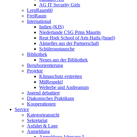
AG IT Security Girls
LernRaum60
FreiRaum
International
Indien (KIS)
Niederlande CSG Prins Maurits
Reut High School of Arts Haifa (Israel)
Aktuelles aus der Partnerschaft
Schüleraustausche
Bibliothek
Neues aus der Bibliothek
Berufsorientierung
Projekte
Klimaschutz erstreiten
MitRespekt!
Welterbe und Andreanum
Jugend debattiert
Diakonisches Praktikum
Kooperationen
Service
Kategorieansicht
Sekretariat
Anfahrt & Lage
Anmeldung
Anmeldung Jahrgang 5