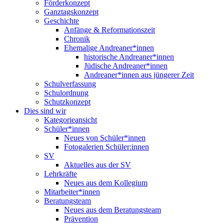
Förderkonzept
Ganztagskonzept
Geschichte
Anfänge & Reformationszeit
Chronik
Ehemalige Andreaner*innen
historische Andreaner*innen
Jüdische Andreaner*innen
Andreaner*innen aus jüngerer Zeit
Schulverfassung
Schulordnung
Schutzkonzept
Dies sind wir
Kategorieansicht
Schüler*innen
Neues von Schüler*innen
Fotogalerien Schüler:innen
SV
Aktuelles aus der SV
Lehrkräfte
Neues aus dem Kollegium
Mitarbeiter*innen
Beratungsteam
Neues aus dem Beratungsteam
Prävention