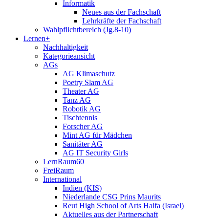
Informatik
Neues aus der Fachschaft
Lehrkräfte der Fachschaft
Wahlpflichtbereich (Jg.8-10)
Lernen+
Nachhaltigkeit
Kategorieansicht
AGs
AG Klimaschutz
Poetry Slam AG
Theater AG
Tanz AG
Robotik AG
Tischtennis
Forscher AG
Mint AG für Mädchen
Sanitäter AG
AG IT Security Girls
LernRaum60
FreiRaum
International
Indien (KIS)
Niederlande CSG Prins Maurits
Reut High School of Arts Haifa (Israel)
Aktuelles aus der Partnerschaft