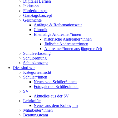
Digitales Lernen
Inklusion
Förderkonzept
Ganztagskonzept
Geschichte
Anfänge & Reformationszeit
Chronik
Ehemalige Andreaner*innen
historische Andreaner*innen
Jüdische Andreaner*innen
Andreaner*innen aus jüngerer Zeit
Schulverfassung
Schulordnung
Schutzkonzept
Dies sind wir
Kategorieansicht
Schüler*innen
Neues von Schüler*innen
Fotogalerien Schüler:innen
SV
Aktuelles aus der SV
Lehrkräfte
Neues aus dem Kollegium
Mitarbeiter*innen
Beratungsteam