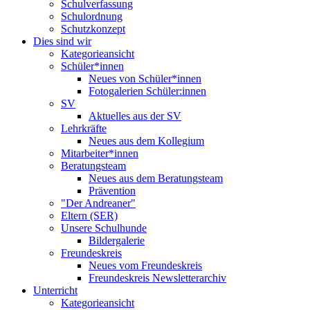
Schulverfassung
Schulordnung
Schutzkonzept
Dies sind wir
Kategorieansicht
Schüler*innen
Neues von Schüler*innen
Fotogalerien Schüler:innen
SV
Aktuelles aus der SV
Lehrkräfte
Neues aus dem Kollegium
Mitarbeiter*innen
Beratungsteam
Neues aus dem Beratungsteam
Prävention
"Der Andreaner"
Eltern (SER)
Unsere Schulhunde
Bildergalerie
Freundeskreis
Neues vom Freundeskreis
Freundeskreis Newsletterarchiv
Unterricht
Kategorieansicht