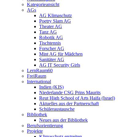
Kategorieansicht
AGs
AG Klimaschutz
Poetry Slam AG
Theater AG
Tanz AG
Robotik AG
Tischtennis
Forscher AG
Mint AG für Mädchen
Sanitäter AG
AG IT Security Girls
LernRaum60
FreiRaum
International
Indien (KIS)
Niederlande CSG Prins Maurits
Reut High School of Arts Haifa (Israel)
Aktuelles aus der Partnerschaft
Schüleraustausche
Bibliothek
Neues aus der Bibliothek
Berufsorientierung
Projekte
Klimaschutz erstreiten