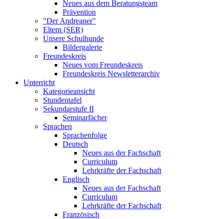
Neues aus dem Beratungsteam
Prävention
"Der Andreaner"
Eltern (SER)
Unsere Schulhunde
Bildergalerie
Freundeskreis
Neues vom Freundeskreis
Freundeskreis Newsletterarchiv
Unterricht
Kategorieansicht
Stundentafel
Sekundarstufe II
Seminarfächer
Sprachen
Sprachenfolge
Deutsch
Neues aus der Fachschaft
Curriculum
Lehrkräfte der Fachschaft
Englisch
Neues aus der Fachschaft
Curriculum
Lehrkräfte der Fachschaft
Französisch