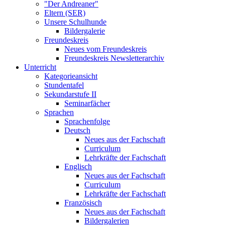
"Der Andreaner"
Eltern (SER)
Unsere Schulhunde
Bildergalerie
Freundeskreis
Neues vom Freundeskreis
Freundeskreis Newsletterarchiv
Unterricht
Kategorieansicht
Stundentafel
Sekundarstufe II
Seminarfächer
Sprachen
Sprachenfolge
Deutsch
Neues aus der Fachschaft
Curriculum
Lehrkräfte der Fachschaft
Englisch
Neues aus der Fachschaft
Curriculum
Lehrkräfte der Fachschaft
Französisch
Neues aus der Fachschaft
Bildergalerien