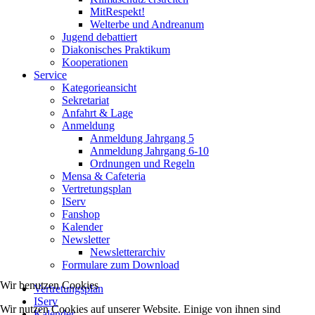
MitRespekt!
Welterbe und Andreanum
Jugend debattiert
Diakonisches Praktikum
Kooperationen
Service
Kategorieansicht
Sekretariat
Anfahrt & Lage
Anmeldung
Anmeldung Jahrgang 5
Anmeldung Jahrgang 6-10
Ordnungen und Regeln
Mensa & Cafeteria
Vertretungsplan
IServ
Fanshop
Kalender
Newsletter
Newsletterarchiv
Formulare zum Download
Wir benutzen Cookies
Vertretungsplan
IServ
Wir nutzen Cookies auf unserer Website. Einige von ihnen sind
Kalender