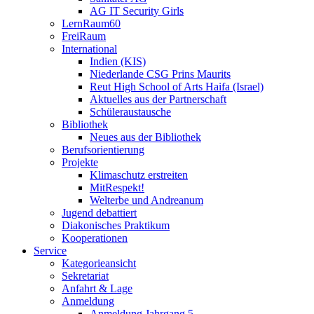
AG IT Security Girls
LernRaum60
FreiRaum
International
Indien (KIS)
Niederlande CSG Prins Maurits
Reut High School of Arts Haifa (Israel)
Aktuelles aus der Partnerschaft
Schüleraustausche
Bibliothek
Neues aus der Bibliothek
Berufsorientierung
Projekte
Klimaschutz erstreiten
MitRespekt!
Welterbe und Andreanum
Jugend debattiert
Diakonisches Praktikum
Kooperationen
Service
Kategorieansicht
Sekretariat
Anfahrt & Lage
Anmeldung
Anmeldung Jahrgang 5