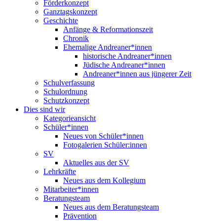
Förderkonzept
Ganztagskonzept
Geschichte
Anfänge & Reformationszeit
Chronik
Ehemalige Andreaner*innen
historische Andreaner*innen
Jüdische Andreaner*innen
Andreaner*innen aus jüngerer Zeit
Schulverfassung
Schulordnung
Schutzkonzept
Dies sind wir
Kategorieansicht
Schüler*innen
Neues von Schüler*innen
Fotogalerien Schüler:innen
SV
Aktuelles aus der SV
Lehrkräfte
Neues aus dem Kollegium
Mitarbeiter*innen
Beratungsteam
Neues aus dem Beratungsteam
Prävention