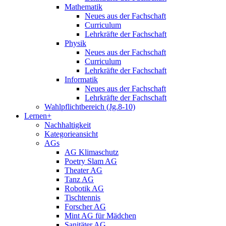
Mathematik
Neues aus der Fachschaft
Curriculum
Lehrkräfte der Fachschaft
Physik
Neues aus der Fachschaft
Curriculum
Lehrkräfte der Fachschaft
Informatik
Neues aus der Fachschaft
Lehrkräfte der Fachschaft
Wahlpflichtbereich (Jg.8-10)
Lernen+
Nachhaltigkeit
Kategorieansicht
AGs
AG Klimaschutz
Poetry Slam AG
Theater AG
Tanz AG
Robotik AG
Tischtennis
Forscher AG
Mint AG für Mädchen
Sanitäter AG