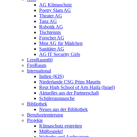
AG Klimaschutz
Poetry Slam AG
Theater AG
Tanz AG
Robotik AG
Tischtennis
Forscher AG
Mint AG für Mädchen
Sanitäter AG
AG IT Security Girls
LernRaum60
FreiRaum
International
Indien (KIS)
Niederlande CSG Prins Maurits
Reut High School of Arts Haifa (Israel)
Aktuelles aus der Partnerschaft
Schüleraustausche
Bibliothek
Neues aus der Bibliothek
Berufsorientierung
Projekte
Klimaschutz erstreiten
MitRespekt!
Welterbe und Andreanum