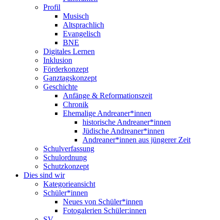
Profil
Musisch
Altsprachlich
Evangelisch
BNE
Digitales Lernen
Inklusion
Förderkonzept
Ganztagskonzept
Geschichte
Anfänge & Reformationszeit
Chronik
Ehemalige Andreaner*innen
historische Andreaner*innen
Jüdische Andreaner*innen
Andreaner*innen aus jüngerer Zeit
Schulverfassung
Schulordnung
Schutzkonzept
Dies sind wir
Kategorieansicht
Schüler*innen
Neues von Schüler*innen
Fotogalerien Schüler:innen
SV