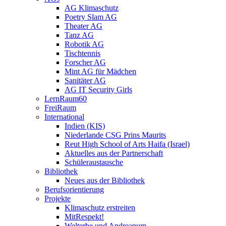
AG Klimaschutz
Poetry Slam AG
Theater AG
Tanz AG
Robotik AG
Tischtennis
Forscher AG
Mint AG für Mädchen
Sanitäter AG
AG IT Security Girls
LernRaum60
FreiRaum
International
Indien (KIS)
Niederlande CSG Prins Maurits
Reut High School of Arts Haifa (Israel)
Aktuelles aus der Partnerschaft
Schüleraustausche
Bibliothek
Neues aus der Bibliothek
Berufsorientierung
Projekte
Klimaschutz erstreiten
MitRespekt!
Welterbe und Andreanum