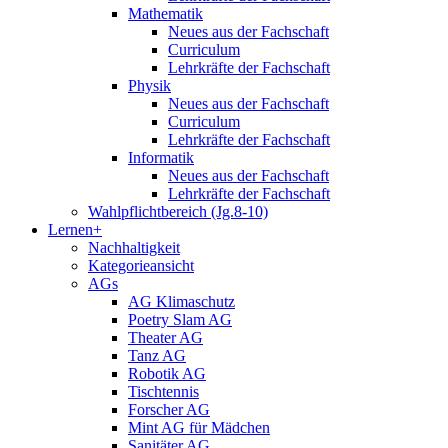
Mathematik
Neues aus der Fachschaft
Curriculum
Lehrkräfte der Fachschaft
Physik
Neues aus der Fachschaft
Curriculum
Lehrkräfte der Fachschaft
Informatik
Neues aus der Fachschaft
Lehrkräfte der Fachschaft
Wahlpflichtbereich (Jg.8-10)
Lernen+
Nachhaltigkeit
Kategorieansicht
AGs
AG Klimaschutz
Poetry Slam AG
Theater AG
Tanz AG
Robotik AG
Tischtennis
Forscher AG
Mint AG für Mädchen
Sanitäter AG