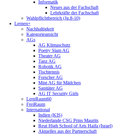
Informatik
Neues aus der Fachschaft
Lehrkräfte der Fachschaft
Wahlpflichtbereich (Jg.8-10)
Lernen+
Nachhaltigkeit
Kategorieansicht
AGs
AG Klimaschutz
Poetry Slam AG
Theater AG
Tanz AG
Robotik AG
Tischtennis
Forscher AG
Mint AG für Mädchen
Sanitäter AG
AG IT Security Girls
LernRaum60
FreiRaum
International
Indien (KIS)
Niederlande CSG Prins Maurits
Reut High School of Arts Haifa (Israel)
Aktuelles aus der Partnerschaft