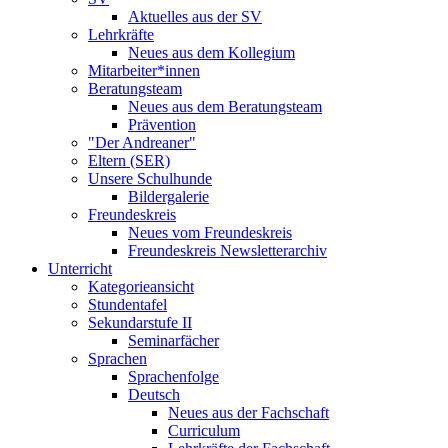
Aktuelles aus der SV
Lehrkräfte
Neues aus dem Kollegium
Mitarbeiter*innen
Beratungsteam
Neues aus dem Beratungsteam
Prävention
"Der Andreaner"
Eltern (SER)
Unsere Schulhunde
Bildergalerie
Freundeskreis
Neues vom Freundeskreis
Freundeskreis Newsletterarchiv
Unterricht
Kategorieansicht
Stundentafel
Sekundarstufe II
Seminarfächer
Sprachen
Sprachenfolge
Deutsch
Neues aus der Fachschaft
Curriculum