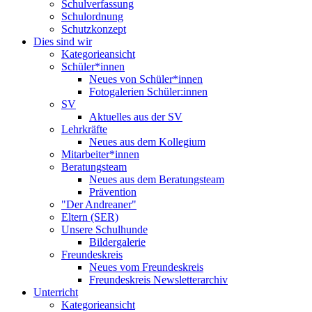
Schulverfassung
Schulordnung
Schutzkonzept
Dies sind wir
Kategorieansicht
Schüler*innen
Neues von Schüler*innen
Fotogalerien Schüler:innen
SV
Aktuelles aus der SV
Lehrkräfte
Neues aus dem Kollegium
Mitarbeiter*innen
Beratungsteam
Neues aus dem Beratungsteam
Prävention
"Der Andreaner"
Eltern (SER)
Unsere Schulhunde
Bildergalerie
Freundeskreis
Neues vom Freundeskreis
Freundeskreis Newsletterarchiv
Unterricht
Kategorieansicht