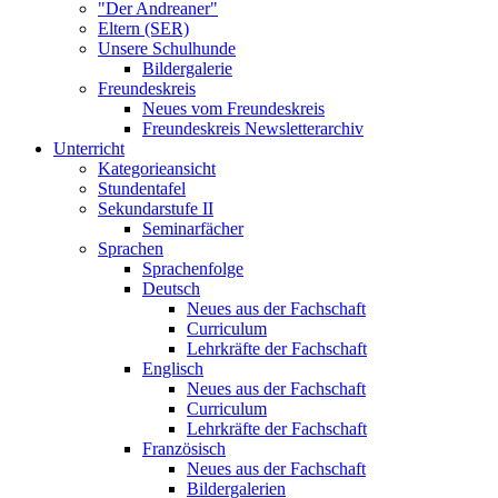
"Der Andreaner"
Eltern (SER)
Unsere Schulhunde
Bildergalerie
Freundeskreis
Neues vom Freundeskreis
Freundeskreis Newsletterarchiv
Unterricht
Kategorieansicht
Stundentafel
Sekundarstufe II
Seminarfächer
Sprachen
Sprachenfolge
Deutsch
Neues aus der Fachschaft
Curriculum
Lehrkräfte der Fachschaft
Englisch
Neues aus der Fachschaft
Curriculum
Lehrkräfte der Fachschaft
Französisch
Neues aus der Fachschaft
Bildergalerien