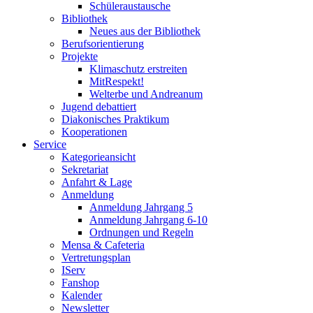
Schüleraustausche
Bibliothek
Neues aus der Bibliothek
Berufsorientierung
Projekte
Klimaschutz erstreiten
MitRespekt!
Welterbe und Andreanum
Jugend debattiert
Diakonisches Praktikum
Kooperationen
Service
Kategorieansicht
Sekretariat
Anfahrt & Lage
Anmeldung
Anmeldung Jahrgang 5
Anmeldung Jahrgang 6-10
Ordnungen und Regeln
Mensa & Cafeteria
Vertretungsplan
IServ
Fanshop
Kalender
Newsletter