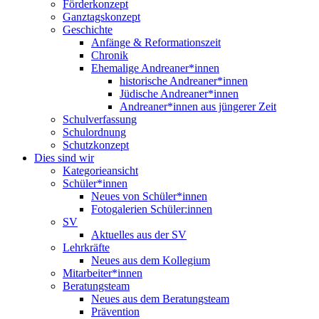
Förderkonzept
Ganztagskonzept
Geschichte
Anfänge & Reformationszeit
Chronik
Ehemalige Andreaner*innen
historische Andreaner*innen
Jüdische Andreaner*innen
Andreaner*innen aus jüngerer Zeit
Schulverfassung
Schulordnung
Schutzkonzept
Dies sind wir
Kategorieansicht
Schüler*innen
Neues von Schüler*innen
Fotogalerien Schüler:innen
SV
Aktuelles aus der SV
Lehrkräfte
Neues aus dem Kollegium
Mitarbeiter*innen
Beratungsteam
Neues aus dem Beratungsteam
Prävention