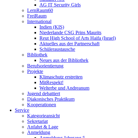
AG IT Security Girls
LernRaum60
FreiRaum
International
Indien (KIS)
Niederlande CSG Prins Maurits
Reut High School of Arts Haifa (Israel)
Aktuelles aus der Partnerschaft
Schüleraustausche
Bibliothek
Neues aus der Bibliothek
Berufsorientierung
Projekte
Klimaschutz erstreiten
MitRespekt!
Welterbe und Andreanum
Jugend debattiert
Diakonisches Praktikum
Kooperationen
Service
Kategorieansicht
Sekretariat
Anfahrt & Lage
Anmeldung
Anmeldung Jahrgang 5