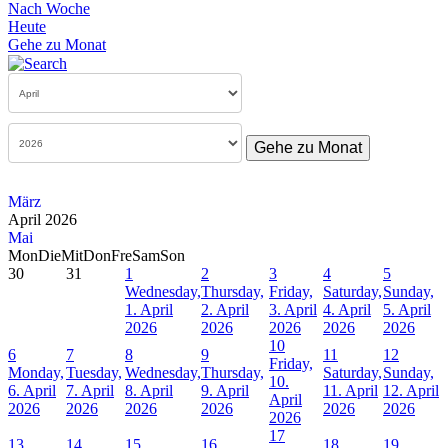
Nach Woche
Heute
Gehe zu Monat
Gehe zu Monat
März
April 2026
Mai
Mon
Die
Mit
Don
Fre
Sam
Son
30
31
1
2
3
4
5
Wednesday,
Thursday,
Friday,
Saturday,
Sunday,
1. April
2. April
3. April
4. April
5. April
2026
2026
2026
2026
2026
10
6
7
8
9
11
12
Friday,
Monday,
Tuesday,
Wednesday,
Thursday,
Saturday,
Sunday,
10.
6. April
7. April
8. April
9. April
11. April
12. April
April
2026
2026
2026
2026
2026
2026
2026
17
13
14
15
16
18
19