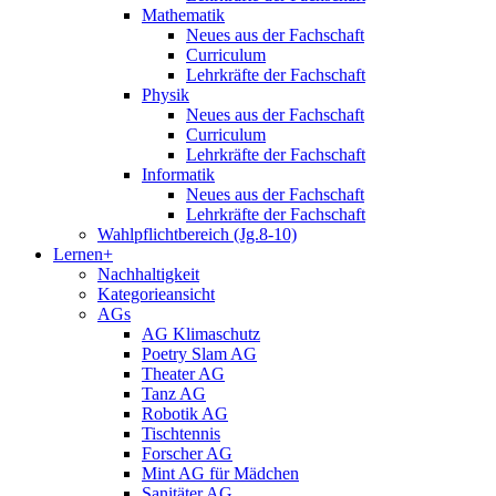
Mathematik
Neues aus der Fachschaft
Curriculum
Lehrkräfte der Fachschaft
Physik
Neues aus der Fachschaft
Curriculum
Lehrkräfte der Fachschaft
Informatik
Neues aus der Fachschaft
Lehrkräfte der Fachschaft
Wahlpflichtbereich (Jg.8-10)
Lernen+
Nachhaltigkeit
Kategorieansicht
AGs
AG Klimaschutz
Poetry Slam AG
Theater AG
Tanz AG
Robotik AG
Tischtennis
Forscher AG
Mint AG für Mädchen
Sanitäter AG