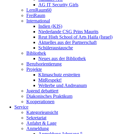
AG IT Security Girls
LernRaum60
FreiRaum
International
Indien (KIS)
Niederlande CSG Prins Maurits
Reut High School of Arts Haifa (Israel)
Aktuelles aus der Partnerschaft
Schüleraustausche
Bibliothek
Neues aus der Bibliothek
Berufsorientierung
Projekte
Klimaschutz erstreiten
MitRespekt!
Welterbe und Andreanum
Jugend debattiert
Diakonisches Praktikum
Kooperationen
Service
Kategorieansicht
Sekretariat
Anfahrt & Lage
Anmeldung
Anmeldung Jahrgang 5