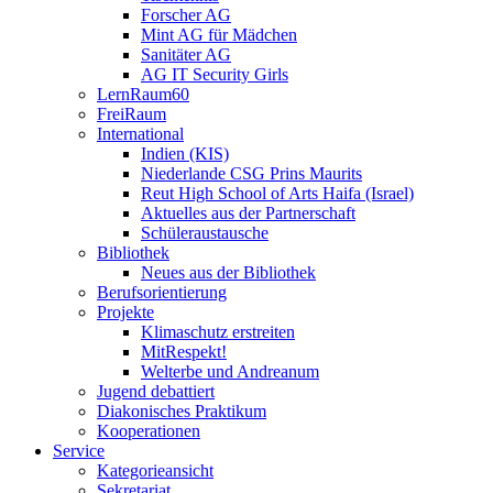
Forscher AG
Mint AG für Mädchen
Sanitäter AG
AG IT Security Girls
LernRaum60
FreiRaum
International
Indien (KIS)
Niederlande CSG Prins Maurits
Reut High School of Arts Haifa (Israel)
Aktuelles aus der Partnerschaft
Schüleraustausche
Bibliothek
Neues aus der Bibliothek
Berufsorientierung
Projekte
Klimaschutz erstreiten
MitRespekt!
Welterbe und Andreanum
Jugend debattiert
Diakonisches Praktikum
Kooperationen
Service
Kategorieansicht
Sekretariat