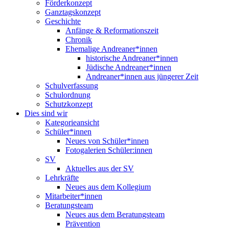
Förderkonzept
Ganztagskonzept
Geschichte
Anfänge & Reformationszeit
Chronik
Ehemalige Andreaner*innen
historische Andreaner*innen
Jüdische Andreaner*innen
Andreaner*innen aus jüngerer Zeit
Schulverfassung
Schulordnung
Schutzkonzept
Dies sind wir
Kategorieansicht
Schüler*innen
Neues von Schüler*innen
Fotogalerien Schüler:innen
SV
Aktuelles aus der SV
Lehrkräfte
Neues aus dem Kollegium
Mitarbeiter*innen
Beratungsteam
Neues aus dem Beratungsteam
Prävention