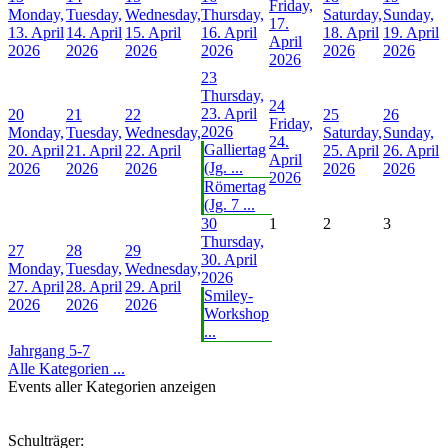
Friday,
Monday,
Tuesday,
Wednesday,
Thursday,
Saturday,
Sunday,
17.
13. April
14. April
15. April
16. April
18. April
19. April
April
2026
2026
2026
2026
2026
2026
2026
23
Thursday,
24
23. April
20
21
22
25
26
Friday,
2026
Monday,
Tuesday,
Wednesday,
Saturday,
Sunday,
24.
Galliertag
20. April
21. April
22. April
25. April
26. April
April
(Jg. ...
2026
2026
2026
2026
2026
2026
Römertag
(Jg. 7 ...
30
1
2
3
Thursday,
27
28
29
30. April
Monday,
Tuesday,
Wednesday,
2026
27. April
28. April
29. April
Smiley-
2026
2026
2026
Workshop
...
Jahrgang 5-7
Alle Kategorien ...
Events aller Kategorien anzeigen
Schulträger: