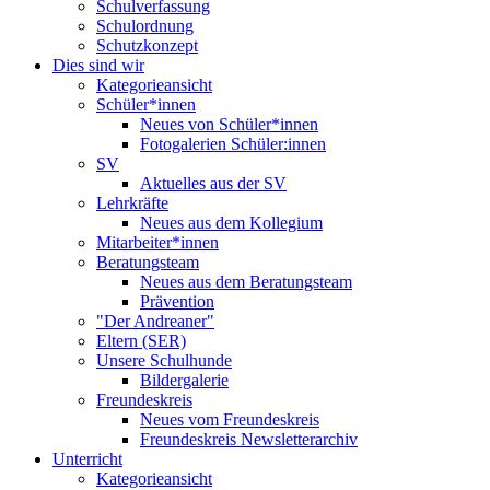
Schulverfassung
Schulordnung
Schutzkonzept
Dies sind wir
Kategorieansicht
Schüler*innen
Neues von Schüler*innen
Fotogalerien Schüler:innen
SV
Aktuelles aus der SV
Lehrkräfte
Neues aus dem Kollegium
Mitarbeiter*innen
Beratungsteam
Neues aus dem Beratungsteam
Prävention
"Der Andreaner"
Eltern (SER)
Unsere Schulhunde
Bildergalerie
Freundeskreis
Neues vom Freundeskreis
Freundeskreis Newsletterarchiv
Unterricht
Kategorieansicht