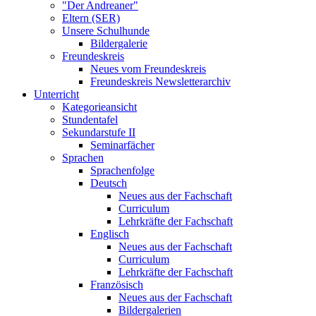
"Der Andreaner"
Eltern (SER)
Unsere Schulhunde
Bildergalerie
Freundeskreis
Neues vom Freundeskreis
Freundeskreis Newsletterarchiv
Unterricht
Kategorieansicht
Stundentafel
Sekundarstufe II
Seminarfächer
Sprachen
Sprachenfolge
Deutsch
Neues aus der Fachschaft
Curriculum
Lehrkräfte der Fachschaft
Englisch
Neues aus der Fachschaft
Curriculum
Lehrkräfte der Fachschaft
Französisch
Neues aus der Fachschaft
Bildergalerien