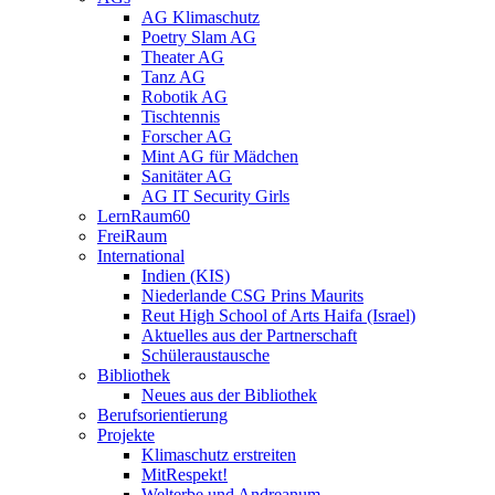
AG Klimaschutz
Poetry Slam AG
Theater AG
Tanz AG
Robotik AG
Tischtennis
Forscher AG
Mint AG für Mädchen
Sanitäter AG
AG IT Security Girls
LernRaum60
FreiRaum
International
Indien (KIS)
Niederlande CSG Prins Maurits
Reut High School of Arts Haifa (Israel)
Aktuelles aus der Partnerschaft
Schüleraustausche
Bibliothek
Neues aus der Bibliothek
Berufsorientierung
Projekte
Klimaschutz erstreiten
MitRespekt!
Welterbe und Andreanum