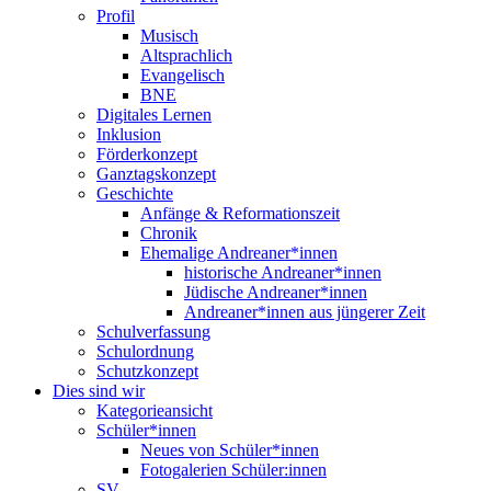
Profil
Musisch
Altsprachlich
Evangelisch
BNE
Digitales Lernen
Inklusion
Förderkonzept
Ganztagskonzept
Geschichte
Anfänge & Reformationszeit
Chronik
Ehemalige Andreaner*innen
historische Andreaner*innen
Jüdische Andreaner*innen
Andreaner*innen aus jüngerer Zeit
Schulverfassung
Schulordnung
Schutzkonzept
Dies sind wir
Kategorieansicht
Schüler*innen
Neues von Schüler*innen
Fotogalerien Schüler:innen
SV