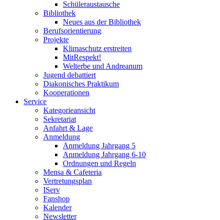
Schüleraustausche
Bibliothek
Neues aus der Bibliothek
Berufsorientierung
Projekte
Klimaschutz erstreiten
MitRespekt!
Welterbe und Andreanum
Jugend debattiert
Diakonisches Praktikum
Kooperationen
Service
Kategorieansicht
Sekretariat
Anfahrt & Lage
Anmeldung
Anmeldung Jahrgang 5
Anmeldung Jahrgang 6-10
Ordnungen und Regeln
Mensa & Cafeteria
Vertretungsplan
IServ
Fanshop
Kalender
Newsletter