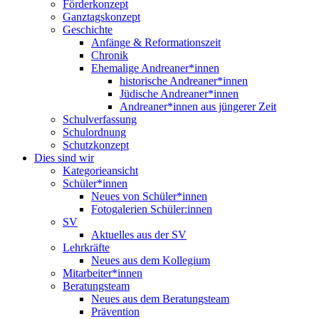
Förderkonzept
Ganztagskonzept
Geschichte
Anfänge & Reformationszeit
Chronik
Ehemalige Andreaner*innen
historische Andreaner*innen
Jüdische Andreaner*innen
Andreaner*innen aus jüngerer Zeit
Schulverfassung
Schulordnung
Schutzkonzept
Dies sind wir
Kategorieansicht
Schüler*innen
Neues von Schüler*innen
Fotogalerien Schüler:innen
SV
Aktuelles aus der SV
Lehrkräfte
Neues aus dem Kollegium
Mitarbeiter*innen
Beratungsteam
Neues aus dem Beratungsteam
Prävention