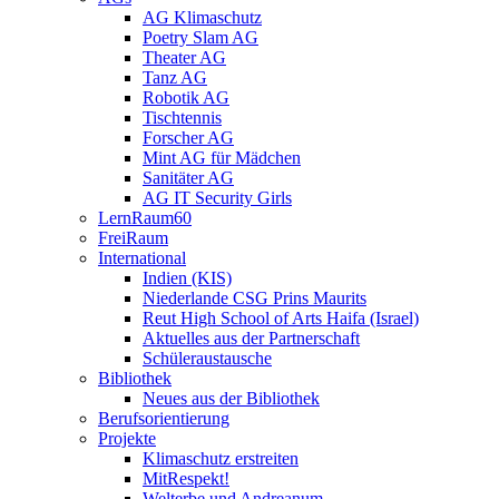
AG Klimaschutz
Poetry Slam AG
Theater AG
Tanz AG
Robotik AG
Tischtennis
Forscher AG
Mint AG für Mädchen
Sanitäter AG
AG IT Security Girls
LernRaum60
FreiRaum
International
Indien (KIS)
Niederlande CSG Prins Maurits
Reut High School of Arts Haifa (Israel)
Aktuelles aus der Partnerschaft
Schüleraustausche
Bibliothek
Neues aus der Bibliothek
Berufsorientierung
Projekte
Klimaschutz erstreiten
MitRespekt!
Welterbe und Andreanum