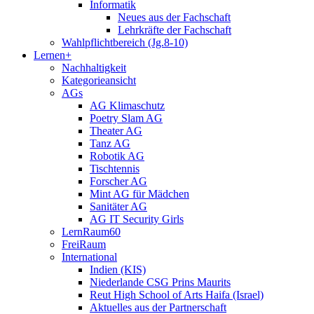
Informatik
Neues aus der Fachschaft
Lehrkräfte der Fachschaft
Wahlpflichtbereich (Jg.8-10)
Lernen+
Nachhaltigkeit
Kategorieansicht
AGs
AG Klimaschutz
Poetry Slam AG
Theater AG
Tanz AG
Robotik AG
Tischtennis
Forscher AG
Mint AG für Mädchen
Sanitäter AG
AG IT Security Girls
LernRaum60
FreiRaum
International
Indien (KIS)
Niederlande CSG Prins Maurits
Reut High School of Arts Haifa (Israel)
Aktuelles aus der Partnerschaft