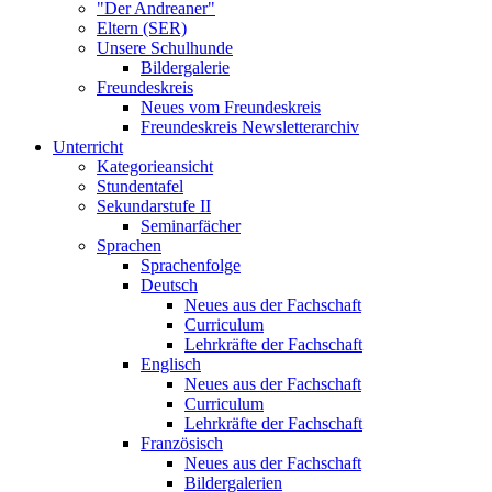
"Der Andreaner"
Eltern (SER)
Unsere Schulhunde
Bildergalerie
Freundeskreis
Neues vom Freundeskreis
Freundeskreis Newsletterarchiv
Unterricht
Kategorieansicht
Stundentafel
Sekundarstufe II
Seminarfächer
Sprachen
Sprachenfolge
Deutsch
Neues aus der Fachschaft
Curriculum
Lehrkräfte der Fachschaft
Englisch
Neues aus der Fachschaft
Curriculum
Lehrkräfte der Fachschaft
Französisch
Neues aus der Fachschaft
Bildergalerien