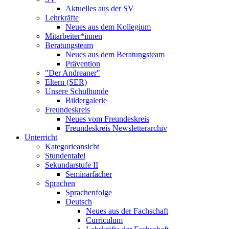
Aktuelles aus der SV
Lehrkräfte
Neues aus dem Kollegium
Mitarbeiter*innen
Beratungsteam
Neues aus dem Beratungsteam
Prävention
"Der Andreaner"
Eltern (SER)
Unsere Schulhunde
Bildergalerie
Freundeskreis
Neues vom Freundeskreis
Freundeskreis Newsletterarchiv
Unterricht
Kategorieansicht
Stundentafel
Sekundarstufe II
Seminarfächer
Sprachen
Sprachenfolge
Deutsch
Neues aus der Fachschaft
Curriculum