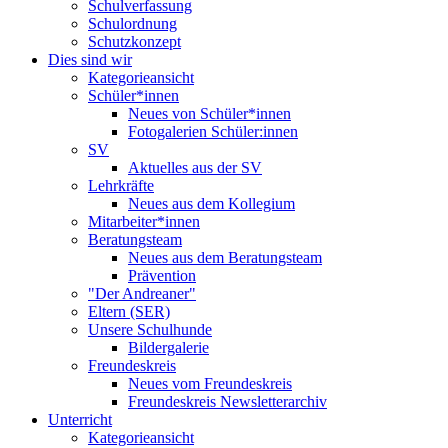
Schulverfassung
Schulordnung
Schutzkonzept
Dies sind wir
Kategorieansicht
Schüler*innen
Neues von Schüler*innen
Fotogalerien Schüler:innen
SV
Aktuelles aus der SV
Lehrkräfte
Neues aus dem Kollegium
Mitarbeiter*innen
Beratungsteam
Neues aus dem Beratungsteam
Prävention
"Der Andreaner"
Eltern (SER)
Unsere Schulhunde
Bildergalerie
Freundeskreis
Neues vom Freundeskreis
Freundeskreis Newsletterarchiv
Unterricht
Kategorieansicht