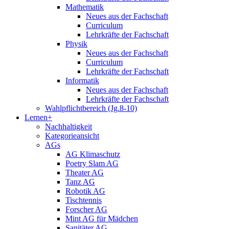
Mathematik
Neues aus der Fachschaft
Curriculum
Lehrkräfte der Fachschaft
Physik
Neues aus der Fachschaft
Curriculum
Lehrkräfte der Fachschaft
Informatik
Neues aus der Fachschaft
Lehrkräfte der Fachschaft
Wahlpflichtbereich (Jg.8-10)
Lernen+
Nachhaltigkeit
Kategorieansicht
AGs
AG Klimaschutz
Poetry Slam AG
Theater AG
Tanz AG
Robotik AG
Tischtennis
Forscher AG
Mint AG für Mädchen
Sanitäter AG