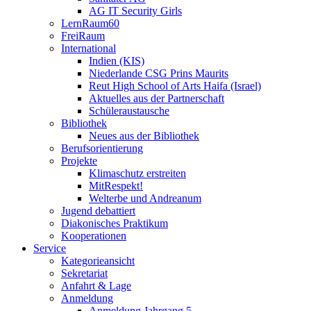
AG IT Security Girls
LernRaum60
FreiRaum
International
Indien (KIS)
Niederlande CSG Prins Maurits
Reut High School of Arts Haifa (Israel)
Aktuelles aus der Partnerschaft
Schüleraustausche
Bibliothek
Neues aus der Bibliothek
Berufsorientierung
Projekte
Klimaschutz erstreiten
MitRespekt!
Welterbe und Andreanum
Jugend debattiert
Diakonisches Praktikum
Kooperationen
Service
Kategorieansicht
Sekretariat
Anfahrt & Lage
Anmeldung
Anmeldung Jahrgang 5