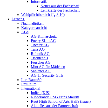
Informatik
Neues aus der Fachschaft
Lehrkräfte der Fachschaft
Wahlpflichtbereich (Jg.8-10)
Lernen+
Nachhaltigkeit
Kategorieansicht
AGs
AG Klimaschutz
Poetry Slam AG
Theater AG
Tanz AG
Robotik AG
Tischtennis
Forscher AG
Mint AG für Mädchen
Sanitäter AG
AG IT Security Girls
LernRaum60
FreiRaum
International
Indien (KIS)
Niederlande CSG Prins Maurits
Reut High School of Arts Haifa (Israel)
Aktuelles aus der Partnerschaft