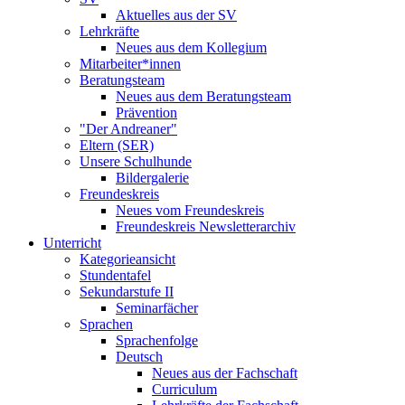
Aktuelles aus der SV
Lehrkräfte
Neues aus dem Kollegium
Mitarbeiter*innen
Beratungsteam
Neues aus dem Beratungsteam
Prävention
"Der Andreaner"
Eltern (SER)
Unsere Schulhunde
Bildergalerie
Freundeskreis
Neues vom Freundeskreis
Freundeskreis Newsletterarchiv
Unterricht
Kategorieansicht
Stundentafel
Sekundarstufe II
Seminarfächer
Sprachen
Sprachenfolge
Deutsch
Neues aus der Fachschaft
Curriculum