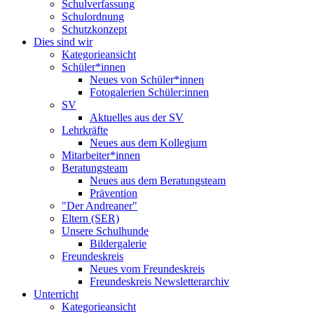
Schulverfassung
Schulordnung
Schutzkonzept
Dies sind wir
Kategorieansicht
Schüler*innen
Neues von Schüler*innen
Fotogalerien Schüler:innen
SV
Aktuelles aus der SV
Lehrkräfte
Neues aus dem Kollegium
Mitarbeiter*innen
Beratungsteam
Neues aus dem Beratungsteam
Prävention
"Der Andreaner"
Eltern (SER)
Unsere Schulhunde
Bildergalerie
Freundeskreis
Neues vom Freundeskreis
Freundeskreis Newsletterarchiv
Unterricht
Kategorieansicht