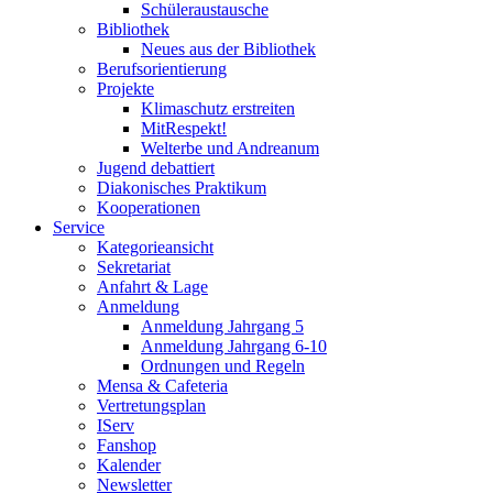
Schüleraustausche
Bibliothek
Neues aus der Bibliothek
Berufsorientierung
Projekte
Klimaschutz erstreiten
MitRespekt!
Welterbe und Andreanum
Jugend debattiert
Diakonisches Praktikum
Kooperationen
Service
Kategorieansicht
Sekretariat
Anfahrt & Lage
Anmeldung
Anmeldung Jahrgang 5
Anmeldung Jahrgang 6-10
Ordnungen und Regeln
Mensa & Cafeteria
Vertretungsplan
IServ
Fanshop
Kalender
Newsletter