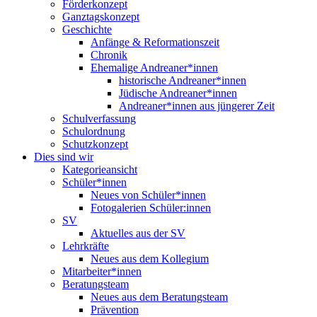
Förderkonzept
Ganztagskonzept
Geschichte
Anfänge & Reformationszeit
Chronik
Ehemalige Andreaner*innen
historische Andreaner*innen
Jüdische Andreaner*innen
Andreaner*innen aus jüngerer Zeit
Schulverfassung
Schulordnung
Schutzkonzept
Dies sind wir
Kategorieansicht
Schüler*innen
Neues von Schüler*innen
Fotogalerien Schüler:innen
SV
Aktuelles aus der SV
Lehrkräfte
Neues aus dem Kollegium
Mitarbeiter*innen
Beratungsteam
Neues aus dem Beratungsteam
Prävention