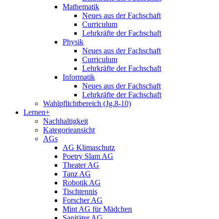
Mathematik
Neues aus der Fachschaft
Curriculum
Lehrkräfte der Fachschaft
Physik
Neues aus der Fachschaft
Curriculum
Lehrkräfte der Fachschaft
Informatik
Neues aus der Fachschaft
Lehrkräfte der Fachschaft
Wahlpflichtbereich (Jg.8-10)
Lernen+
Nachhaltigkeit
Kategorieansicht
AGs
AG Klimaschutz
Poetry Slam AG
Theater AG
Tanz AG
Robotik AG
Tischtennis
Forscher AG
Mint AG für Mädchen
Sanitäter AG