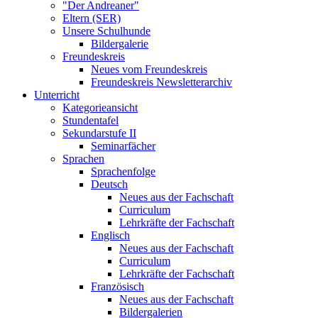
"Der Andreaner"
Eltern (SER)
Unsere Schulhunde
Bildergalerie
Freundeskreis
Neues vom Freundeskreis
Freundeskreis Newsletterarchiv
Unterricht
Kategorieansicht
Stundentafel
Sekundarstufe II
Seminarfächer
Sprachen
Sprachenfolge
Deutsch
Neues aus der Fachschaft
Curriculum
Lehrkräfte der Fachschaft
Englisch
Neues aus der Fachschaft
Curriculum
Lehrkräfte der Fachschaft
Französisch
Neues aus der Fachschaft
Bildergalerien