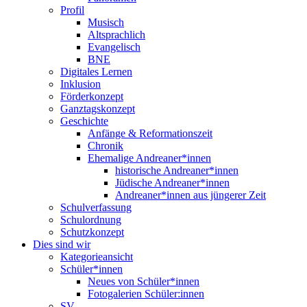
Profil
Musisch
Altsprachlich
Evangelisch
BNE
Digitales Lernen
Inklusion
Förderkonzept
Ganztagskonzept
Geschichte
Anfänge & Reformationszeit
Chronik
Ehemalige Andreaner*innen
historische Andreaner*innen
Jüdische Andreaner*innen
Andreaner*innen aus jüngerer Zeit
Schulverfassung
Schulordnung
Schutzkonzept
Dies sind wir
Kategorieansicht
Schüler*innen
Neues von Schüler*innen
Fotogalerien Schüler:innen
SV