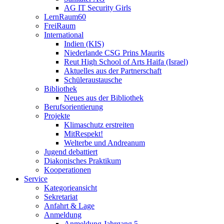
AG IT Security Girls
LernRaum60
FreiRaum
International
Indien (KIS)
Niederlande CSG Prins Maurits
Reut High School of Arts Haifa (Israel)
Aktuelles aus der Partnerschaft
Schüleraustausche
Bibliothek
Neues aus der Bibliothek
Berufsorientierung
Projekte
Klimaschutz erstreiten
MitRespekt!
Welterbe und Andreanum
Jugend debattiert
Diakonisches Praktikum
Kooperationen
Service
Kategorieansicht
Sekretariat
Anfahrt & Lage
Anmeldung
Anmeldung Jahrgang 5