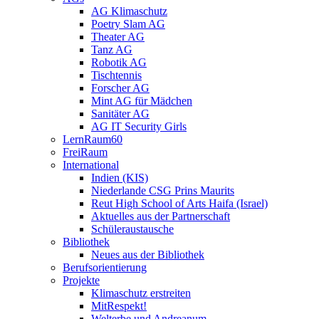
AG Klimaschutz
Poetry Slam AG
Theater AG
Tanz AG
Robotik AG
Tischtennis
Forscher AG
Mint AG für Mädchen
Sanitäter AG
AG IT Security Girls
LernRaum60
FreiRaum
International
Indien (KIS)
Niederlande CSG Prins Maurits
Reut High School of Arts Haifa (Israel)
Aktuelles aus der Partnerschaft
Schüleraustausche
Bibliothek
Neues aus der Bibliothek
Berufsorientierung
Projekte
Klimaschutz erstreiten
MitRespekt!
Welterbe und Andreanum