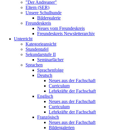
"Der Andreaner"
Eltern (SER)
Unsere Schulhunde
Bildergalerie
Freundeskreis
Neues vom Freundeskreis
Freundeskreis Newsletterarchiv
Unterricht
Kategorieansicht
Stundentafel
Sekundarstufe II
Seminarfächer
Sprachen
Sprachenfolge
Deutsch
Neues aus der Fachschaft
Curriculum
Lehrkräfte der Fachschaft
Englisch
Neues aus der Fachschaft
Curriculum
Lehrkräfte der Fachschaft
Französisch
Neues aus der Fachschaft
Bildergalerien