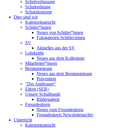
Schulverfassung
Schulordnung
Schutzkonzept
Dies sind wir
Kategorieansicht
Schüler*innen
Neues von Schüler*innen
Fotogalerien Schüler:innen
SV
Aktuelles aus der SV
Lehrkräfte
Neues aus dem Kollegium
Mitarbeiter*innen
Beratungsteam
Neues aus dem Beratungsteam
Prävention
"Der Andreaner"
Eltern (SER)
Unsere Schulhunde
Bildergalerie
Freundeskreis
Neues vom Freundeskreis
Freundeskreis Newsletterarchiv
Unterricht
Kategorieansicht