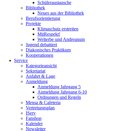
Schüleraustausche
Bibliothek
Neues aus der Bibliothek
Berufsorientierung
Projekte
Klimaschutz erstreiten
MitRespekt!
Welterbe und Andreanum
Jugend debattiert
Diakonisches Praktikum
Kooperationen
Service
Kategorieansicht
Sekretariat
Anfahrt & Lage
Anmeldung
Anmeldung Jahrgang 5
Anmeldung Jahrgang 6-10
Ordnungen und Regeln
Mensa & Cafeteria
Vertretungsplan
IServ
Fanshop
Kalender
Newsletter