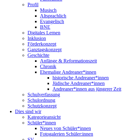
Profil
Musisch
Altsprachlich
Evangelisch
BNE
Digitales Lernen
Inklusion
Förderkonzept
Ganztagskonzept
Geschichte
Anfänge & Reformationszeit
Chronik
Ehemalige Andreaner*innen
historische Andreaner*innen
Jüdische Andreaner*innen
Andreaner*innen aus jüngerer Zeit
Schulverfassung
Schulordnung
Schutzkonzept
Dies sind wir
Kategorieansicht
Schüler*innen
Neues von Schüler*innen
Fotogalerien Schüler:innen
SV