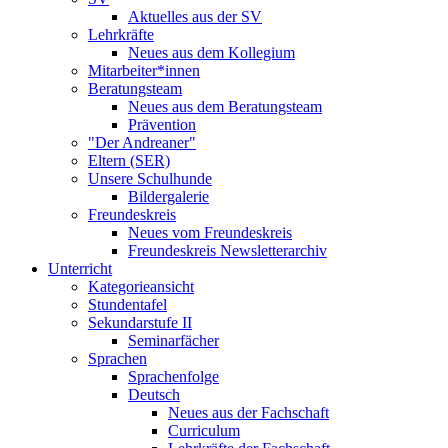
Aktuelles aus der SV
Lehrkräfte
Neues aus dem Kollegium
Mitarbeiter*innen
Beratungsteam
Neues aus dem Beratungsteam
Prävention
"Der Andreaner"
Eltern (SER)
Unsere Schulhunde
Bildergalerie
Freundeskreis
Neues vom Freundeskreis
Freundeskreis Newsletterarchiv
Unterricht
Kategorieansicht
Stundentafel
Sekundarstufe II
Seminarfächer
Sprachen
Sprachenfolge
Deutsch
Neues aus der Fachschaft
Curriculum