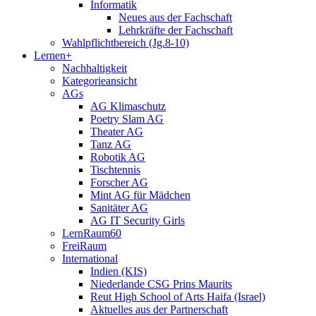
Informatik
Neues aus der Fachschaft
Lehrkräfte der Fachschaft
Wahlpflichtbereich (Jg.8-10)
Lernen+
Nachhaltigkeit
Kategorieansicht
AGs
AG Klimaschutz
Poetry Slam AG
Theater AG
Tanz AG
Robotik AG
Tischtennis
Forscher AG
Mint AG für Mädchen
Sanitäter AG
AG IT Security Girls
LernRaum60
FreiRaum
International
Indien (KIS)
Niederlande CSG Prins Maurits
Reut High School of Arts Haifa (Israel)
Aktuelles aus der Partnerschaft