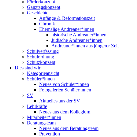
Förderkonzept
Ganztagskonzept
Geschichte
Anfänge & Reformationszeit
Chronik
Ehemalige Andreaner*innen
historische Andreaner*innen
Jüdische Andreaner*innen
Andreaner*innen aus jüngerer Zeit
Schulverfassung
Schulordnung
Schutzkonzept
Dies sind wir
Kategorieansicht
Schüler*innen
Neues von Schüler*innen
Fotogalerien Schüler:innen
SV
Aktuelles aus der SV
Lehrkräfte
Neues aus dem Kollegium
Mitarbeiter*innen
Beratungsteam
Neues aus dem Beratungsteam
Prävention