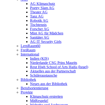
AG Klimaschutz
Poetry Slam AG
Theater AG
Tanz AG
Robotik AG
Tischtennis
Forscher AG
Mint AG für Mädchen
Sanitäter AG
AG IT Security Girls
LernRaum60
FreiRaum
International
Indien (KIS)
Niederlande CSG Prins Maurits
Reut High School of Arts Haifa (Israel)
Aktuelles aus der Partnerschaft
Schüleraustausche
Bibliothek
Neues aus der Bibliothek
Berufsorientierung
Projekte
Klimaschutz erstreiten
MitRespekt!
Welterbe und Andreanum