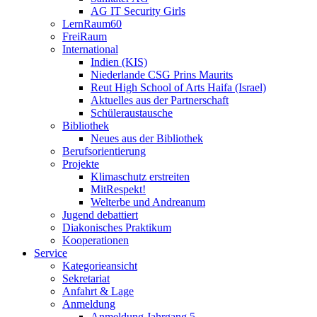
AG IT Security Girls
LernRaum60
FreiRaum
International
Indien (KIS)
Niederlande CSG Prins Maurits
Reut High School of Arts Haifa (Israel)
Aktuelles aus der Partnerschaft
Schüleraustausche
Bibliothek
Neues aus der Bibliothek
Berufsorientierung
Projekte
Klimaschutz erstreiten
MitRespekt!
Welterbe und Andreanum
Jugend debattiert
Diakonisches Praktikum
Kooperationen
Service
Kategorieansicht
Sekretariat
Anfahrt & Lage
Anmeldung
Anmeldung Jahrgang 5