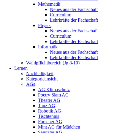
Mathematik
Neues aus der Fachschaft
Curriculum
Lehrkräfte der Fachschaft
Physik
Neues aus der Fachschaft
Curriculum
Lehrkräfte der Fachschaft
Informatik
Neues aus der Fachschaft
Lehrkräfte der Fachschaft
Wahlpflichtbereich (Jg.8-10)
Lernen+
Nachhaltigkeit
Kategorieansicht
AGs
AG Klimaschutz
Poetry Slam AG
Theater AG
Tanz AG
Robotik AG
Tischtennis
Forscher AG
Mint AG für Mädchen
Sanitäter AG