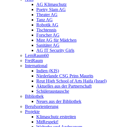
AG Klimaschutz
Poetry Slam AG
Theater AG
Tanz AG
Robotik AG
Tischtennis
Forscher AG
Mint AG für Mädchen
Sanitäter AG
AG IT Security Girls
LernRaum60
FreiRaum
International
Indien (KIS)
Niederlande CSG Prins Maurits
Reut High School of Arts Haifa (Israel)
Aktuelles aus der Partnerschaft
Schüleraustausche
Bibliothek
Neues aus der Bibliothek
Berufsorientierung
Projekte
Klimaschutz erstreiten
MitRespekt!
Welterbe und Andreanum