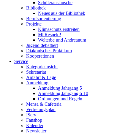
Schüleraustausche
Bibliothek
Neues aus der Bibliothek
Berufsorientierung
Projekte
Klimaschutz erstreiten
MitRespekt!
Welterbe und Andreanum
Jugend debattiert
Diakonisches Praktikum
Kooperationen
Service
Kategorieansicht
Sekretariat
Anfahrt & Lage
Anmeldung
Anmeldung Jahrgang 5
Anmeldung Jahrgang 6-10
Ordnungen und Regeln
Mensa & Cafeteria
Vertretungsplan
IServ
Fanshop
Kalender
Newsletter