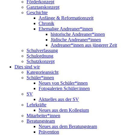
Förderkonzept
Ganztagskonzept
Geschichte
Anfänge & Reformationszeit
Chronik
Ehemalige Andreaner*innen
historische Andreaner*innen
Jüdische Andreaner*innen
Andreaner*innen aus jüngerer Zeit
Schulverfassung
Schulordnung
Schutzkonzept
Dies sind wir
Kategorieansicht
Schüler*innen
Neues von Schüler*innen
Fotogalerien Schüler:innen
SV
Aktuelles aus der SV
Lehrkräfte
Neues aus dem Kollegium
Mitarbeiter*innen
Beratungsteam
Neues aus dem Beratungsteam
Prävention