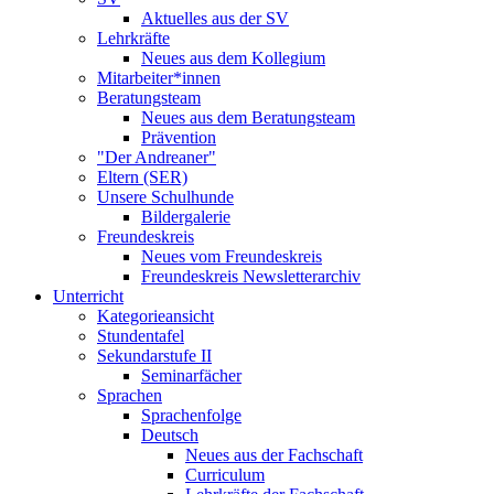
Aktuelles aus der SV
Lehrkräfte
Neues aus dem Kollegium
Mitarbeiter*innen
Beratungsteam
Neues aus dem Beratungsteam
Prävention
"Der Andreaner"
Eltern (SER)
Unsere Schulhunde
Bildergalerie
Freundeskreis
Neues vom Freundeskreis
Freundeskreis Newsletterarchiv
Unterricht
Kategorieansicht
Stundentafel
Sekundarstufe II
Seminarfächer
Sprachen
Sprachenfolge
Deutsch
Neues aus der Fachschaft
Curriculum