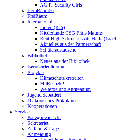
AG IT Security Girls
LernRaum60
FreiRaum
International
Indien (KIS)
Niederlande CSG Prins Maurits
Reut High School of Arts Haifa (Israel)
Aktuelles aus der Partnerschaft
Schüleraustausche
Bibliothek
Neues aus der Bibliothek
Berufsorientierung
Projekte
Klimaschutz erstreiten
MitRespekt!
Welterbe und Andreanum
Jugend debattiert
Diakonisches Praktikum
Kooperationen
Service
Kategorieansicht
Sekretariat
Anfahrt & Lage
Anmeldung
Anmeldung Jahrgang 5