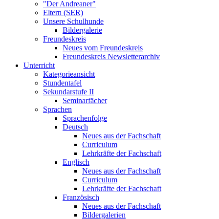
"Der Andreaner"
Eltern (SER)
Unsere Schulhunde
Bildergalerie
Freundeskreis
Neues vom Freundeskreis
Freundeskreis Newsletterarchiv
Unterricht
Kategorieansicht
Stundentafel
Sekundarstufe II
Seminarfächer
Sprachen
Sprachenfolge
Deutsch
Neues aus der Fachschaft
Curriculum
Lehrkräfte der Fachschaft
Englisch
Neues aus der Fachschaft
Curriculum
Lehrkräfte der Fachschaft
Französisch
Neues aus der Fachschaft
Bildergalerien