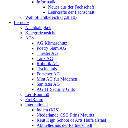
Informatik
Neues aus der Fachschaft
Lehrkräfte der Fachschaft
Wahlpflichtbereich (Jg.8-10)
Lernen+
Nachhaltigkeit
Kategorieansicht
AGs
AG Klimaschutz
Poetry Slam AG
Theater AG
Tanz AG
Robotik AG
Tischtennis
Forscher AG
Mint AG für Mädchen
Sanitäter AG
AG IT Security Girls
LernRaum60
FreiRaum
International
Indien (KIS)
Niederlande CSG Prins Maurits
Reut High School of Arts Haifa (Israel)
Aktuelles aus der Partnerschaft