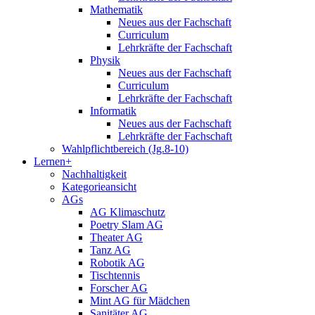
Mathematik
Neues aus der Fachschaft
Curriculum
Lehrkräfte der Fachschaft
Physik
Neues aus der Fachschaft
Curriculum
Lehrkräfte der Fachschaft
Informatik
Neues aus der Fachschaft
Lehrkräfte der Fachschaft
Wahlpflichtbereich (Jg.8-10)
Lernen+
Nachhaltigkeit
Kategorieansicht
AGs
AG Klimaschutz
Poetry Slam AG
Theater AG
Tanz AG
Robotik AG
Tischtennis
Forscher AG
Mint AG für Mädchen
Sanitäter AG