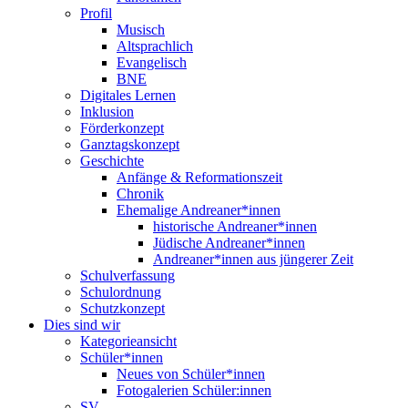
Profil
Musisch
Altsprachlich
Evangelisch
BNE
Digitales Lernen
Inklusion
Förderkonzept
Ganztagskonzept
Geschichte
Anfänge & Reformationszeit
Chronik
Ehemalige Andreaner*innen
historische Andreaner*innen
Jüdische Andreaner*innen
Andreaner*innen aus jüngerer Zeit
Schulverfassung
Schulordnung
Schutzkonzept
Dies sind wir
Kategorieansicht
Schüler*innen
Neues von Schüler*innen
Fotogalerien Schüler:innen
SV