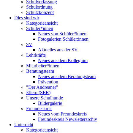
Schulverfassung
Schulordnung
Schutzkonzept
Dies sind wir
Kategorieansicht
Schüler*innen
Neues von Schüler*innen
Fotogalerien Schüler:innen
SV
Aktuelles aus der SV
Lehrkräfte
Neues aus dem Kollegium
Mitarbeiter*innen
Beratungsteam
Neues aus dem Beratungsteam
Prävention
"Der Andreaner"
Eltern (SER)
Unsere Schulhunde
Bildergalerie
Freundeskreis
Neues vom Freundeskreis
Freundeskreis Newsletterarchiv
Unterricht
Kategorieansicht