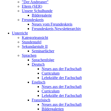
"Der Andreaner"
Eltern (SER)
Unsere Schulhunde
Bildergalerie
Freundeskreis
Neues vom Freundeskreis
Freundeskreis Newsletterarchiv
Unterricht
Kategorieansicht
Stundentafel
Sekundarstufe II
Seminarfächer
Sprachen
Sprachenfolge
Deutsch
Neues aus der Fachschaft
Curriculum
Lehrkräfte der Fachschaft
Englisch
Neues aus der Fachschaft
Curriculum
Lehrkräfte der Fachschaft
Französisch
Neues aus der Fachschaft
Bildergalerien