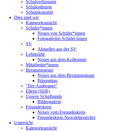
Schulverfassung
Schulordnung
Schutzkonzept
Dies sind wir
Kategorieansicht
Schüler*innen
Neues von Schüler*innen
Fotogalerien Schüler:innen
SV
Aktuelles aus der SV
Lehrkräfte
Neues aus dem Kollegium
Mitarbeiter*innen
Beratungsteam
Neues aus dem Beratungsteam
Prävention
"Der Andreaner"
Eltern (SER)
Unsere Schulhunde
Bildergalerie
Freundeskreis
Neues vom Freundeskreis
Freundeskreis Newsletterarchiv
Unterricht
Kategorieansicht