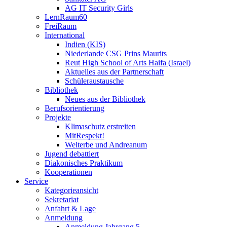
AG IT Security Girls
LernRaum60
FreiRaum
International
Indien (KIS)
Niederlande CSG Prins Maurits
Reut High School of Arts Haifa (Israel)
Aktuelles aus der Partnerschaft
Schüleraustausche
Bibliothek
Neues aus der Bibliothek
Berufsorientierung
Projekte
Klimaschutz erstreiten
MitRespekt!
Welterbe und Andreanum
Jugend debattiert
Diakonisches Praktikum
Kooperationen
Service
Kategorieansicht
Sekretariat
Anfahrt & Lage
Anmeldung
Anmeldung Jahrgang 5