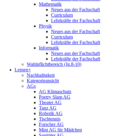
Mathematik
Neues aus der Fachschaft
Curriculum
Lehrkräfte der Fachschaft
Physik
Neues aus der Fachschaft
Curriculum
Lehrkräfte der Fachschaft
Informatik
Neues aus der Fachschaft
Lehrkräfte der Fachschaft
Wahlpflichtbereich (Jg.8-10)
Lernen+
Nachhaltigkeit
Kategorieansicht
AGs
AG Klimaschutz
Poetry Slam AG
Theater AG
Tanz AG
Robotik AG
Tischtennis
Forscher AG
Mint AG für Mädchen
Sanitäter AG