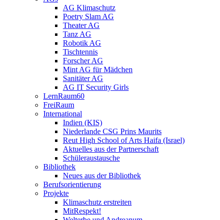
AG Klimaschutz
Poetry Slam AG
Theater AG
Tanz AG
Robotik AG
Tischtennis
Forscher AG
Mint AG für Mädchen
Sanitäter AG
AG IT Security Girls
LernRaum60
FreiRaum
International
Indien (KIS)
Niederlande CSG Prins Maurits
Reut High School of Arts Haifa (Israel)
Aktuelles aus der Partnerschaft
Schüleraustausche
Bibliothek
Neues aus der Bibliothek
Berufsorientierung
Projekte
Klimaschutz erstreiten
MitRespekt!
Welterbe und Andreanum