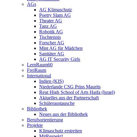
AGs
AG Klimaschutz
Poetry Slam AG
Theater AG
Tanz AG
Robotik AG
Tischtennis
Forscher AG
Mint AG für Mädchen
Sanitäter AG
AG IT Security Girls
LernRaum60
FreiRaum
International
Indien (KIS)
Niederlande CSG Prins Maurits
Reut High School of Arts Haifa (Israel)
Aktuelles aus der Partnerschaft
Schüleraustausche
Bibliothek
Neues aus der Bibliothek
Berufsorientierung
Projekte
Klimaschutz erstreiten
MitRespekt!