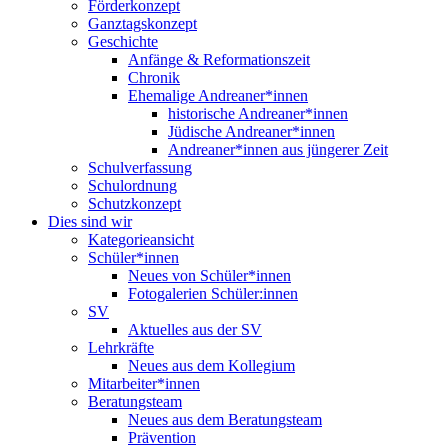
Förderkonzept
Ganztagskonzept
Geschichte
Anfänge & Reformationszeit
Chronik
Ehemalige Andreaner*innen
historische Andreaner*innen
Jüdische Andreaner*innen
Andreaner*innen aus jüngerer Zeit
Schulverfassung
Schulordnung
Schutzkonzept
Dies sind wir
Kategorieansicht
Schüler*innen
Neues von Schüler*innen
Fotogalerien Schüler:innen
SV
Aktuelles aus der SV
Lehrkräfte
Neues aus dem Kollegium
Mitarbeiter*innen
Beratungsteam
Neues aus dem Beratungsteam
Prävention