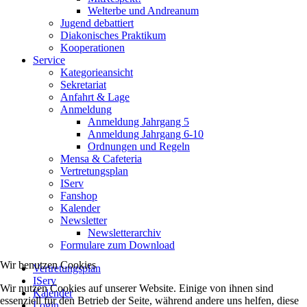
Welterbe und Andreanum
Jugend debattiert
Diakonisches Praktikum
Kooperationen
Service
Kategorieansicht
Sekretariat
Anfahrt & Lage
Anmeldung
Anmeldung Jahrgang 5
Anmeldung Jahrgang 6-10
Ordnungen und Regeln
Mensa & Cafeteria
Vertretungsplan
IServ
Fanshop
Kalender
Newsletter
Newsletterarchiv
Formulare zum Download
Wir benutzen Cookies
Vertretungsplan
IServ
Wir nutzen Cookies auf unserer Website. Einige von ihnen sind
Kalender
essenziell für den Betrieb der Seite, während andere uns helfen, diese
Login