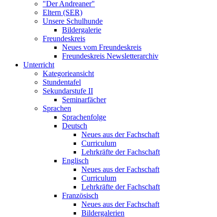
"Der Andreaner"
Eltern (SER)
Unsere Schulhunde
Bildergalerie
Freundeskreis
Neues vom Freundeskreis
Freundeskreis Newsletterarchiv
Unterricht
Kategorieansicht
Stundentafel
Sekundarstufe II
Seminarfächer
Sprachen
Sprachenfolge
Deutsch
Neues aus der Fachschaft
Curriculum
Lehrkräfte der Fachschaft
Englisch
Neues aus der Fachschaft
Curriculum
Lehrkräfte der Fachschaft
Französisch
Neues aus der Fachschaft
Bildergalerien