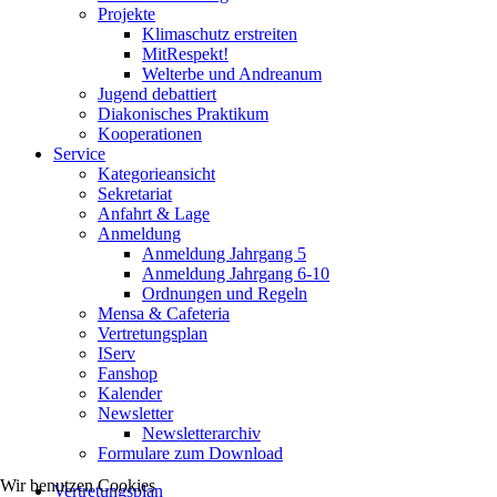
Projekte
Klimaschutz erstreiten
MitRespekt!
Welterbe und Andreanum
Jugend debattiert
Diakonisches Praktikum
Kooperationen
Service
Kategorieansicht
Sekretariat
Anfahrt & Lage
Anmeldung
Anmeldung Jahrgang 5
Anmeldung Jahrgang 6-10
Ordnungen und Regeln
Mensa & Cafeteria
Vertretungsplan
IServ
Fanshop
Kalender
Newsletter
Newsletterarchiv
Formulare zum Download
Wir benutzen Cookies
Vertretungsplan