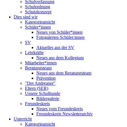
Schulverfassung
Schulordnung
Schutzkonzept
Dies sind wir
Kategorieansicht
Schüler*innen
Neues von Schüler*innen
Fotogalerien Schüler:innen
SV
Aktuelles aus der SV
Lehrkräfte
Neues aus dem Kollegium
Mitarbeiter*innen
Beratungsteam
Neues aus dem Beratungsteam
Prävention
"Der Andreaner"
Eltern (SER)
Unsere Schulhunde
Bildergalerie
Freundeskreis
Neues vom Freundeskreis
Freundeskreis Newsletterarchiv
Unterricht
Kategorieansicht