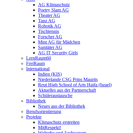
AG Klimaschutz
Poetry Slam AG
Theater AG
Tanz AG
Robotik AG
Tischtennis
Forscher AG
Mint AG für Mädchen
Sanitäter AG
AG IT Security Girls
LernRaum60
FreiRaum
International
Indien (KIS)
Niederlande CSG Prins Maurits
Reut High School of Arts Haifa (Israel)
Aktuelles aus der Partnerschaft
Schüleraustausche
Bibliothek
Neues aus der Bibliothek
Berufsorientierung
Projekte
Klimaschutz erstreiten
MitRespekt!
Welterbe und Andreanum