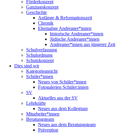
Förderkonzept
Ganztagskonzept
Geschichte
Anfänge & Reformationszeit
Chronik
Ehemalige Andreaner*innen
historische Andreaner*innen
Jüdische Andreaner*innen
Andreaner*innen aus jüngerer Zeit
Schulverfassung
Schulordnung
Schutzkonzept
Dies sind wir
Kategorieansicht
Schüler*innen
Neues von Schüler*innen
Fotogalerien Schüler:innen
SV
Aktuelles aus der SV
Lehrkräfte
Neues aus dem Kollegium
Mitarbeiter*innen
Beratungsteam
Neues aus dem Beratungsteam
Prävention