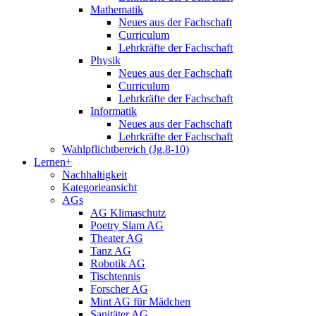
Mathematik
Neues aus der Fachschaft
Curriculum
Lehrkräfte der Fachschaft
Physik
Neues aus der Fachschaft
Curriculum
Lehrkräfte der Fachschaft
Informatik
Neues aus der Fachschaft
Lehrkräfte der Fachschaft
Wahlpflichtbereich (Jg.8-10)
Lernen+
Nachhaltigkeit
Kategorieansicht
AGs
AG Klimaschutz
Poetry Slam AG
Theater AG
Tanz AG
Robotik AG
Tischtennis
Forscher AG
Mint AG für Mädchen
Sanitäter AG