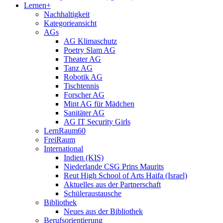
Lernen+
Nachhaltigkeit
Kategorieansicht
AGs
AG Klimaschutz
Poetry Slam AG
Theater AG
Tanz AG
Robotik AG
Tischtennis
Forscher AG
Mint AG für Mädchen
Sanitäter AG
AG IT Security Girls
LernRaum60
FreiRaum
International
Indien (KIS)
Niederlande CSG Prins Maurits
Reut High School of Arts Haifa (Israel)
Aktuelles aus der Partnerschaft
Schüleraustausche
Bibliothek
Neues aus der Bibliothek
Berufsorientierung