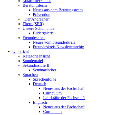
Mitarbeiter*innen
Beratungsteam
Neues aus dem Beratungsteam
Prävention
"Der Andreaner"
Eltern (SER)
Unsere Schulhunde
Bildergalerie
Freundeskreis
Neues vom Freundeskreis
Freundeskreis Newsletterarchiv
Unterricht
Kategorieansicht
Stundentafel
Sekundarstufe II
Seminarfächer
Sprachen
Sprachenfolge
Deutsch
Neues aus der Fachschaft
Curriculum
Lehrkräfte der Fachschaft
Englisch
Neues aus der Fachschaft
Curriculum