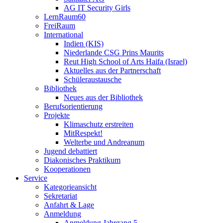
AG IT Security Girls
LernRaum60
FreiRaum
International
Indien (KIS)
Niederlande CSG Prins Maurits
Reut High School of Arts Haifa (Israel)
Aktuelles aus der Partnerschaft
Schüleraustausche
Bibliothek
Neues aus der Bibliothek
Berufsorientierung
Projekte
Klimaschutz erstreiten
MitRespekt!
Welterbe und Andreanum
Jugend debattiert
Diakonisches Praktikum
Kooperationen
Service
Kategorieansicht
Sekretariat
Anfahrt & Lage
Anmeldung
Anmeldung Jahrgang 5