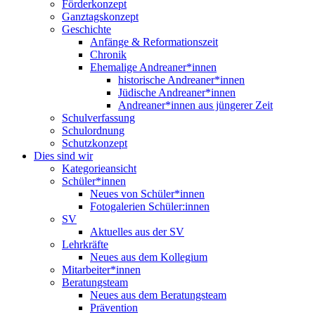
Förderkonzept
Ganztagskonzept
Geschichte
Anfänge & Reformationszeit
Chronik
Ehemalige Andreaner*innen
historische Andreaner*innen
Jüdische Andreaner*innen
Andreaner*innen aus jüngerer Zeit
Schulverfassung
Schulordnung
Schutzkonzept
Dies sind wir
Kategorieansicht
Schüler*innen
Neues von Schüler*innen
Fotogalerien Schüler:innen
SV
Aktuelles aus der SV
Lehrkräfte
Neues aus dem Kollegium
Mitarbeiter*innen
Beratungsteam
Neues aus dem Beratungsteam
Prävention