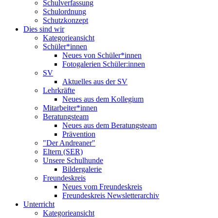
Schulverfassung
Schulordnung
Schutzkonzept
Dies sind wir
Kategorieansicht
Schüler*innen
Neues von Schüler*innen
Fotogalerien Schüler:innen
SV
Aktuelles aus der SV
Lehrkräfte
Neues aus dem Kollegium
Mitarbeiter*innen
Beratungsteam
Neues aus dem Beratungsteam
Prävention
"Der Andreaner"
Eltern (SER)
Unsere Schulhunde
Bildergalerie
Freundeskreis
Neues vom Freundeskreis
Freundeskreis Newsletterarchiv
Unterricht
Kategorieansicht