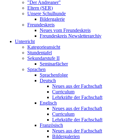
"Der Andreaner"
Eltern (SER)
Unsere Schulhunde
Bildergalerie
Freundeskreis
Neues vom Freundeskreis
Freundeskreis Newsletterarchiv
Unterricht
Kategorieansicht
Stundentafel
Sekundarstufe II
Seminarfächer
Sprachen
Sprachenfolge
Deutsch
Neues aus der Fachschaft
Curriculum
Lehrkräfte der Fachschaft
Englisch
Neues aus der Fachschaft
Curriculum
Lehrkräfte der Fachschaft
Französisch
Neues aus der Fachschaft
Bildergalerien