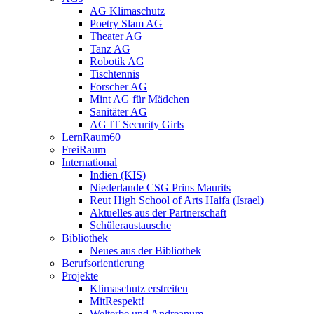
AG Klimaschutz
Poetry Slam AG
Theater AG
Tanz AG
Robotik AG
Tischtennis
Forscher AG
Mint AG für Mädchen
Sanitäter AG
AG IT Security Girls
LernRaum60
FreiRaum
International
Indien (KIS)
Niederlande CSG Prins Maurits
Reut High School of Arts Haifa (Israel)
Aktuelles aus der Partnerschaft
Schüleraustausche
Bibliothek
Neues aus der Bibliothek
Berufsorientierung
Projekte
Klimaschutz erstreiten
MitRespekt!
Welterbe und Andreanum