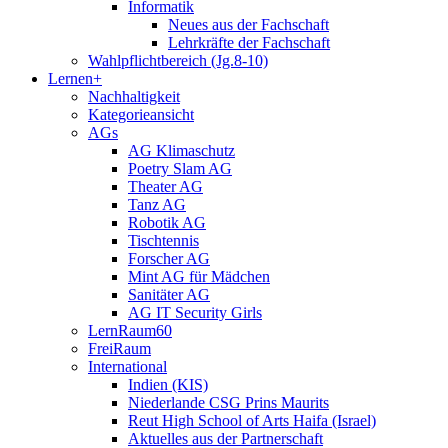
Informatik
Neues aus der Fachschaft
Lehrkräfte der Fachschaft
Wahlpflichtbereich (Jg.8-10)
Lernen+
Nachhaltigkeit
Kategorieansicht
AGs
AG Klimaschutz
Poetry Slam AG
Theater AG
Tanz AG
Robotik AG
Tischtennis
Forscher AG
Mint AG für Mädchen
Sanitäter AG
AG IT Security Girls
LernRaum60
FreiRaum
International
Indien (KIS)
Niederlande CSG Prins Maurits
Reut High School of Arts Haifa (Israel)
Aktuelles aus der Partnerschaft