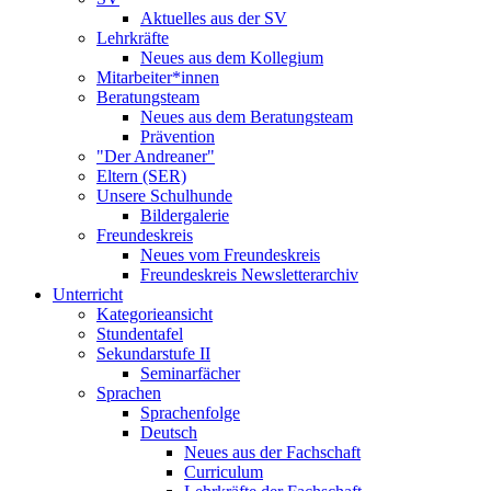
Aktuelles aus der SV
Lehrkräfte
Neues aus dem Kollegium
Mitarbeiter*innen
Beratungsteam
Neues aus dem Beratungsteam
Prävention
"Der Andreaner"
Eltern (SER)
Unsere Schulhunde
Bildergalerie
Freundeskreis
Neues vom Freundeskreis
Freundeskreis Newsletterarchiv
Unterricht
Kategorieansicht
Stundentafel
Sekundarstufe II
Seminarfächer
Sprachen
Sprachenfolge
Deutsch
Neues aus der Fachschaft
Curriculum