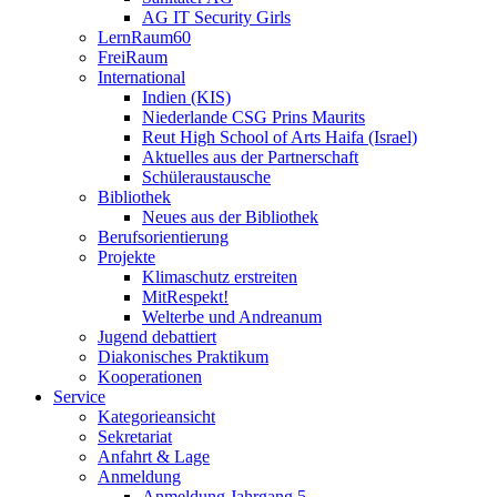
AG IT Security Girls
LernRaum60
FreiRaum
International
Indien (KIS)
Niederlande CSG Prins Maurits
Reut High School of Arts Haifa (Israel)
Aktuelles aus der Partnerschaft
Schüleraustausche
Bibliothek
Neues aus der Bibliothek
Berufsorientierung
Projekte
Klimaschutz erstreiten
MitRespekt!
Welterbe und Andreanum
Jugend debattiert
Diakonisches Praktikum
Kooperationen
Service
Kategorieansicht
Sekretariat
Anfahrt & Lage
Anmeldung
Anmeldung Jahrgang 5