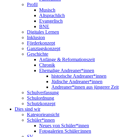
Profil
Musisch
Altsprachlich
Evangelisch
BNE
Digitales Lernen
Inklusion
Förderkonzept
Ganztagskonzept
Geschichte
Anfänge & Reformationszeit
Chronik
Ehemalige Andreaner*innen
historische Andreaner*innen
Jüdische Andreaner*innen
Andreaner*innen aus jüngerer Zeit
Schulverfassung
Schulordnung
Schutzkonzept
Dies sind wir
Kategorieansicht
Schüler*innen
Neues von Schüler*innen
Fotogalerien Schüler:innen
SV