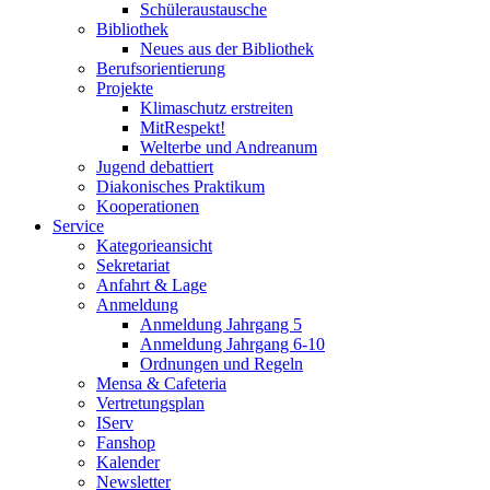
Schüleraustausche
Bibliothek
Neues aus der Bibliothek
Berufsorientierung
Projekte
Klimaschutz erstreiten
MitRespekt!
Welterbe und Andreanum
Jugend debattiert
Diakonisches Praktikum
Kooperationen
Service
Kategorieansicht
Sekretariat
Anfahrt & Lage
Anmeldung
Anmeldung Jahrgang 5
Anmeldung Jahrgang 6-10
Ordnungen und Regeln
Mensa & Cafeteria
Vertretungsplan
IServ
Fanshop
Kalender
Newsletter