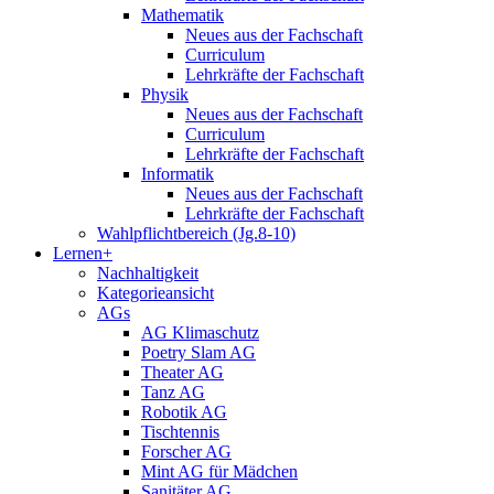
Mathematik
Neues aus der Fachschaft
Curriculum
Lehrkräfte der Fachschaft
Physik
Neues aus der Fachschaft
Curriculum
Lehrkräfte der Fachschaft
Informatik
Neues aus der Fachschaft
Lehrkräfte der Fachschaft
Wahlpflichtbereich (Jg.8-10)
Lernen+
Nachhaltigkeit
Kategorieansicht
AGs
AG Klimaschutz
Poetry Slam AG
Theater AG
Tanz AG
Robotik AG
Tischtennis
Forscher AG
Mint AG für Mädchen
Sanitäter AG