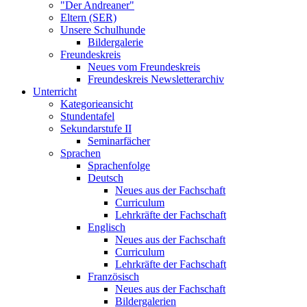
"Der Andreaner"
Eltern (SER)
Unsere Schulhunde
Bildergalerie
Freundeskreis
Neues vom Freundeskreis
Freundeskreis Newsletterarchiv
Unterricht
Kategorieansicht
Stundentafel
Sekundarstufe II
Seminarfächer
Sprachen
Sprachenfolge
Deutsch
Neues aus der Fachschaft
Curriculum
Lehrkräfte der Fachschaft
Englisch
Neues aus der Fachschaft
Curriculum
Lehrkräfte der Fachschaft
Französisch
Neues aus der Fachschaft
Bildergalerien