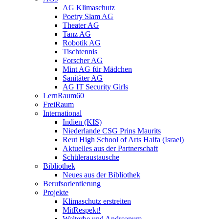
AG Klimaschutz
Poetry Slam AG
Theater AG
Tanz AG
Robotik AG
Tischtennis
Forscher AG
Mint AG für Mädchen
Sanitäter AG
AG IT Security Girls
LernRaum60
FreiRaum
International
Indien (KIS)
Niederlande CSG Prins Maurits
Reut High School of Arts Haifa (Israel)
Aktuelles aus der Partnerschaft
Schüleraustausche
Bibliothek
Neues aus der Bibliothek
Berufsorientierung
Projekte
Klimaschutz erstreiten
MitRespekt!
Welterbe und Andreanum