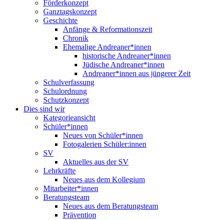
Förderkonzept
Ganztagskonzept
Geschichte
Anfänge & Reformationszeit
Chronik
Ehemalige Andreaner*innen
historische Andreaner*innen
Jüdische Andreaner*innen
Andreaner*innen aus jüngerer Zeit
Schulverfassung
Schulordnung
Schutzkonzept
Dies sind wir
Kategorieansicht
Schüler*innen
Neues von Schüler*innen
Fotogalerien Schüler:innen
SV
Aktuelles aus der SV
Lehrkräfte
Neues aus dem Kollegium
Mitarbeiter*innen
Beratungsteam
Neues aus dem Beratungsteam
Prävention