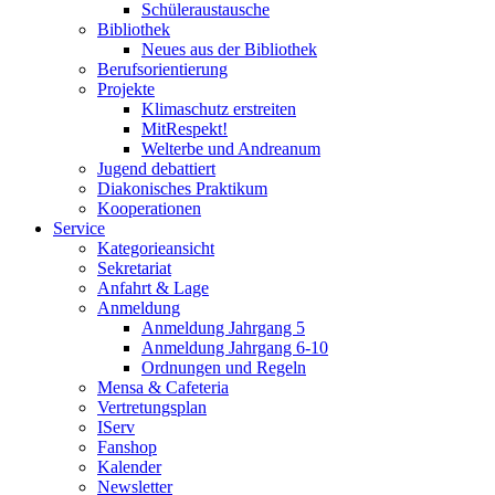
Schüleraustausche
Bibliothek
Neues aus der Bibliothek
Berufsorientierung
Projekte
Klimaschutz erstreiten
MitRespekt!
Welterbe und Andreanum
Jugend debattiert
Diakonisches Praktikum
Kooperationen
Service
Kategorieansicht
Sekretariat
Anfahrt & Lage
Anmeldung
Anmeldung Jahrgang 5
Anmeldung Jahrgang 6-10
Ordnungen und Regeln
Mensa & Cafeteria
Vertretungsplan
IServ
Fanshop
Kalender
Newsletter