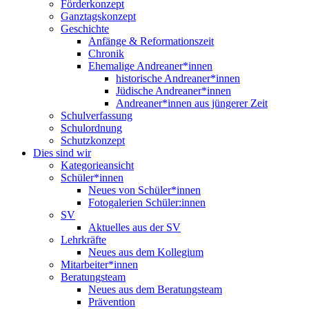
Förderkonzept
Ganztagskonzept
Geschichte
Anfänge & Reformationszeit
Chronik
Ehemalige Andreaner*innen
historische Andreaner*innen
Jüdische Andreaner*innen
Andreaner*innen aus jüngerer Zeit
Schulverfassung
Schulordnung
Schutzkonzept
Dies sind wir
Kategorieansicht
Schüler*innen
Neues von Schüler*innen
Fotogalerien Schüler:innen
SV
Aktuelles aus der SV
Lehrkräfte
Neues aus dem Kollegium
Mitarbeiter*innen
Beratungsteam
Neues aus dem Beratungsteam
Prävention