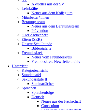
Aktuelles aus der SV
Lehrkräfte
Neues aus dem Kollegium
Mitarbeiter*innen
Beratungsteam
Neues aus dem Beratungsteam
Prävention
"Der Andreaner"
Eltern (SER)
Unsere Schulhunde
Bildergalerie
Freundeskreis
Neues vom Freundeskreis
Freundeskreis Newsletterarchiv
Unterricht
Kategorieansicht
Stundentafel
Sekundarstufe II
Seminarfächer
Sprachen
Sprachenfolge
Deutsch
Neues aus der Fachschaft
Curriculum