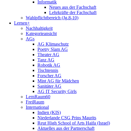
Informatik
Neues aus der Fachschaft
Lehrkräfte der Fachschaft
Wahlpflichtbereich (Jg.8-10)
Lernen+
Nachhaltigkeit
Kategorieansicht
AGs
AG Klimaschutz
Poetry Slam AG
Theater AG
Tanz AG
Robotik AG
Tischtennis
Forscher AG
Mint AG für Mädchen
Sanitäter AG
AG IT Security Girls
LernRaum60
FreiRaum
International
Indien (KIS)
Niederlande CSG Prins Maurits
Reut High School of Arts Haifa (Israel)
Aktuelles aus der Partnerschaft