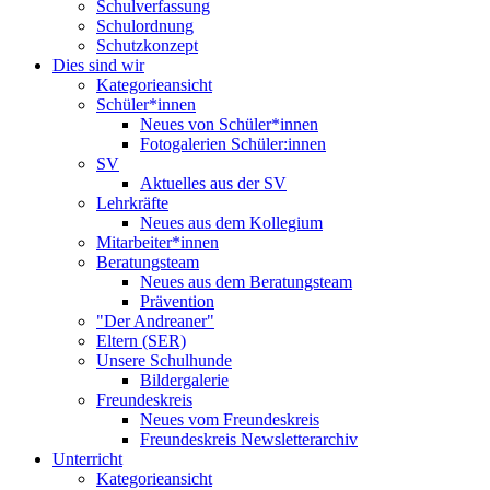
Schulverfassung
Schulordnung
Schutzkonzept
Dies sind wir
Kategorieansicht
Schüler*innen
Neues von Schüler*innen
Fotogalerien Schüler:innen
SV
Aktuelles aus der SV
Lehrkräfte
Neues aus dem Kollegium
Mitarbeiter*innen
Beratungsteam
Neues aus dem Beratungsteam
Prävention
"Der Andreaner"
Eltern (SER)
Unsere Schulhunde
Bildergalerie
Freundeskreis
Neues vom Freundeskreis
Freundeskreis Newsletterarchiv
Unterricht
Kategorieansicht