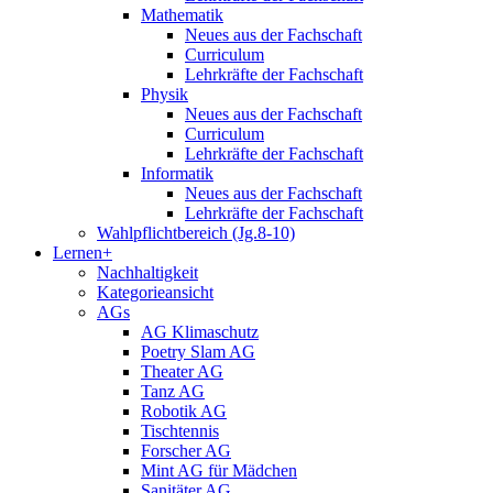
Mathematik
Neues aus der Fachschaft
Curriculum
Lehrkräfte der Fachschaft
Physik
Neues aus der Fachschaft
Curriculum
Lehrkräfte der Fachschaft
Informatik
Neues aus der Fachschaft
Lehrkräfte der Fachschaft
Wahlpflichtbereich (Jg.8-10)
Lernen+
Nachhaltigkeit
Kategorieansicht
AGs
AG Klimaschutz
Poetry Slam AG
Theater AG
Tanz AG
Robotik AG
Tischtennis
Forscher AG
Mint AG für Mädchen
Sanitäter AG