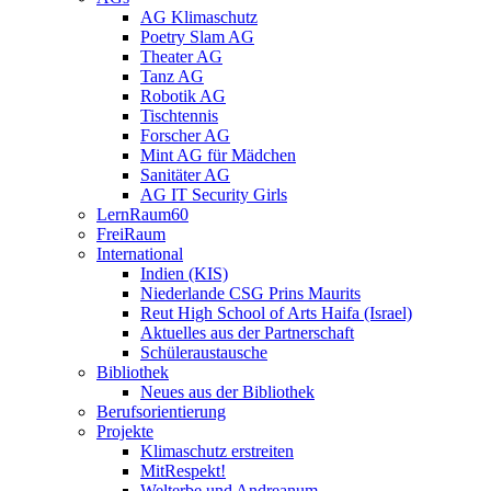
AG Klimaschutz
Poetry Slam AG
Theater AG
Tanz AG
Robotik AG
Tischtennis
Forscher AG
Mint AG für Mädchen
Sanitäter AG
AG IT Security Girls
LernRaum60
FreiRaum
International
Indien (KIS)
Niederlande CSG Prins Maurits
Reut High School of Arts Haifa (Israel)
Aktuelles aus der Partnerschaft
Schüleraustausche
Bibliothek
Neues aus der Bibliothek
Berufsorientierung
Projekte
Klimaschutz erstreiten
MitRespekt!
Welterbe und Andreanum