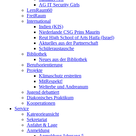
AG IT Security Girls
LernRaum60
FreiRaum
International
Indien (KIS)
Niederlande CSG Prins Maurits
Reut High School of Arts Haifa (Israel)
Aktuelles aus der Partnerschaft
Schüleraustausche
Bibliothek
Neues aus der Bibliothek
Berufsorientierung
Projekte
Klimaschutz erstreiten
MitRespekt!
Welterbe und Andreanum
Jugend debattiert
Diakonisches Praktikum
Kooperationen
Service
Kategorieansicht
Sekretariat
Anfahrt & Lage
Anmeldung
Anmeldung Jahrgang 5