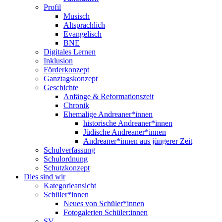
Profil
Musisch
Altsprachlich
Evangelisch
BNE
Digitales Lernen
Inklusion
Förderkonzept
Ganztagskonzept
Geschichte
Anfänge & Reformationszeit
Chronik
Ehemalige Andreaner*innen
historische Andreaner*innen
Jüdische Andreaner*innen
Andreaner*innen aus jüngerer Zeit
Schulverfassung
Schulordnung
Schutzkonzept
Dies sind wir
Kategorieansicht
Schüler*innen
Neues von Schüler*innen
Fotogalerien Schüler:innen
SV