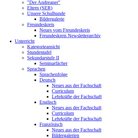
"Der Andreaner"
Eltern (SER)
Unsere Schulhunde
Bildergalerie
Freundeskreis
Neues vom Freundeskreis
Freundeskreis Newsletterarchiv
Unterricht
Kategorieansicht
Stundentafel
Sekundarstufe II
Seminarfächer
Sprachen
Sprachenfolge
Deutsch
Neues aus der Fachschaft
Curriculum
Lehrkräfte der Fachschaft
Englisch
Neues aus der Fachschaft
Curriculum
Lehrkräfte der Fachschaft
Französisch
Neues aus der Fachschaft
Bildergalerien