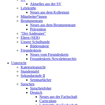
Aktuelles aus der SV
Lehrkräfte
Neues aus dem Kollegium
Mitarbeiter*innen
Beratungsteam
Neues aus dem Beratungsteam
Prävention
"Der Andreaner"
Eltern (SER)
Unsere Schulhunde
Bildergalerie
Freundeskreis
Neues vom Freundeskreis
Freundeskreis Newsletterarchiv
Unterricht
Kategorieansicht
Stundentafel
Sekundarstufe II
Seminarfächer
Sprachen
Sprachenfolge
Deutsch
Neues aus der Fachschaft
Curriculum