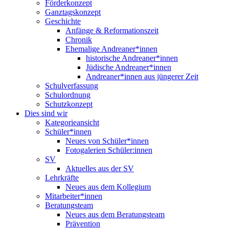
Förderkonzept
Ganztagskonzept
Geschichte
Anfänge & Reformationszeit
Chronik
Ehemalige Andreaner*innen
historische Andreaner*innen
Jüdische Andreaner*innen
Andreaner*innen aus jüngerer Zeit
Schulverfassung
Schulordnung
Schutzkonzept
Dies sind wir
Kategorieansicht
Schüler*innen
Neues von Schüler*innen
Fotogalerien Schüler:innen
SV
Aktuelles aus der SV
Lehrkräfte
Neues aus dem Kollegium
Mitarbeiter*innen
Beratungsteam
Neues aus dem Beratungsteam
Prävention