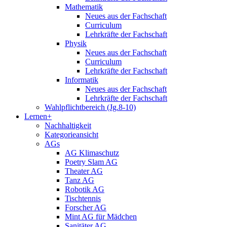
Mathematik
Neues aus der Fachschaft
Curriculum
Lehrkräfte der Fachschaft
Physik
Neues aus der Fachschaft
Curriculum
Lehrkräfte der Fachschaft
Informatik
Neues aus der Fachschaft
Lehrkräfte der Fachschaft
Wahlpflichtbereich (Jg.8-10)
Lernen+
Nachhaltigkeit
Kategorieansicht
AGs
AG Klimaschutz
Poetry Slam AG
Theater AG
Tanz AG
Robotik AG
Tischtennis
Forscher AG
Mint AG für Mädchen
Sanitäter AG