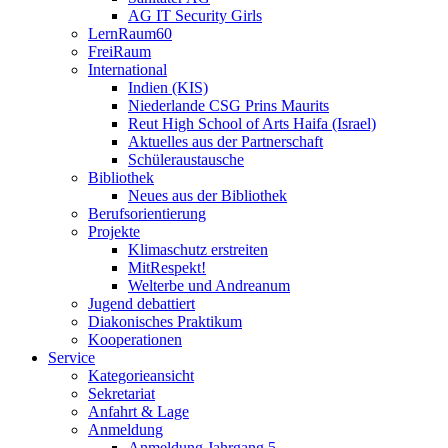
AG IT Security Girls
LernRaum60
FreiRaum
International
Indien (KIS)
Niederlande CSG Prins Maurits
Reut High School of Arts Haifa (Israel)
Aktuelles aus der Partnerschaft
Schüleraustausche
Bibliothek
Neues aus der Bibliothek
Berufsorientierung
Projekte
Klimaschutz erstreiten
MitRespekt!
Welterbe und Andreanum
Jugend debattiert
Diakonisches Praktikum
Kooperationen
Service
Kategorieansicht
Sekretariat
Anfahrt & Lage
Anmeldung
Anmeldung Jahrgang 5