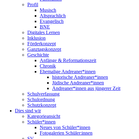
Profil
Musisch
Altsprachlich
Evangelisch
BNE
Digitales Lernen
Inklusion
Förderkonzept
Ganztagskonzept
Geschichte
Anfänge & Reformationszeit
Chronik
Ehemalige Andreaner*innen
historische Andreaner*innen
Jüdische Andreaner*innen
Andreaner*innen aus jüngerer Zeit
Schulverfassung
Schulordnung
Schutzkonzept
Dies sind wir
Kategorieansicht
Schüler*innen
Neues von Schüler*innen
Fotogalerien Schüler:innen
SV