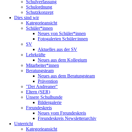
Schulverfassung
Schulordnung
Schutzkonzept
Dies sind wir
Kategorieansicht
Schüler*innen
Neues von Schüler*innen
Fotogalerien Schüler:innen
SV
Aktuelles aus der SV
Lehrkräfte
Neues aus dem Kollegium
Mitarbeiter*innen
Beratungsteam
Neues aus dem Beratungsteam
Prävention
"Der Andreaner"
Eltern (SER)
Unsere Schulhunde
Bildergalerie
Freundeskreis
Neues vom Freundeskreis
Freundeskreis Newsletterarchiv
Unterricht
Kategorieansicht