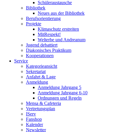
Schüleraustausche
Bibliothek
Neues aus der Bibliothek
Berufsorientierung
Projekte
Klimaschutz erstreiten
MitRespekt!
Welterbe und Andreanum
Jugend debattiert
Diakonisches Praktikum
Kooperationen
Service
Kategorieansicht
Sekretariat
Anfahrt & Lage
Anmeldung
Anmeldung Jahrgang 5
Anmeldung Jahrgang 6-10
Ordnungen und Regeln
Mensa & Cafeteria
Vertretungsplan
IServ
Fanshop
Kalender
Newsletter