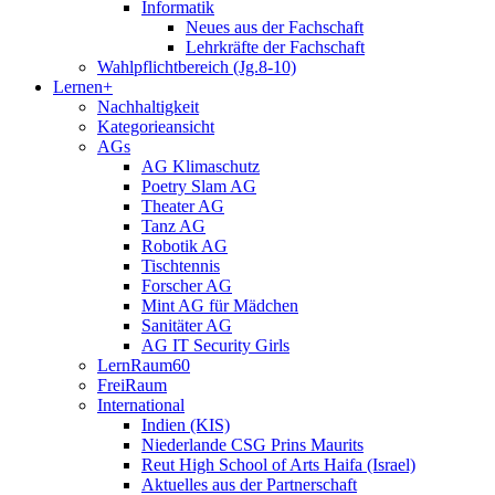
Informatik
Neues aus der Fachschaft
Lehrkräfte der Fachschaft
Wahlpflichtbereich (Jg.8-10)
Lernen+
Nachhaltigkeit
Kategorieansicht
AGs
AG Klimaschutz
Poetry Slam AG
Theater AG
Tanz AG
Robotik AG
Tischtennis
Forscher AG
Mint AG für Mädchen
Sanitäter AG
AG IT Security Girls
LernRaum60
FreiRaum
International
Indien (KIS)
Niederlande CSG Prins Maurits
Reut High School of Arts Haifa (Israel)
Aktuelles aus der Partnerschaft