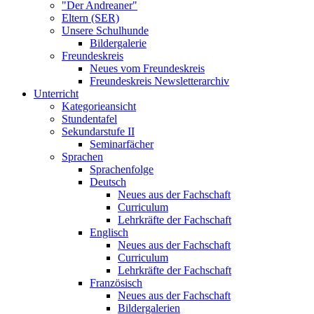
"Der Andreaner"
Eltern (SER)
Unsere Schulhunde
Bildergalerie
Freundeskreis
Neues vom Freundeskreis
Freundeskreis Newsletterarchiv
Unterricht
Kategorieansicht
Stundentafel
Sekundarstufe II
Seminarfächer
Sprachen
Sprachenfolge
Deutsch
Neues aus der Fachschaft
Curriculum
Lehrkräfte der Fachschaft
Englisch
Neues aus der Fachschaft
Curriculum
Lehrkräfte der Fachschaft
Französisch
Neues aus der Fachschaft
Bildergalerien