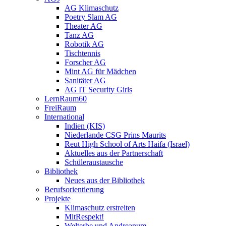
AG Klimaschutz
Poetry Slam AG
Theater AG
Tanz AG
Robotik AG
Tischtennis
Forscher AG
Mint AG für Mädchen
Sanitäter AG
AG IT Security Girls
LernRaum60
FreiRaum
International
Indien (KIS)
Niederlande CSG Prins Maurits
Reut High School of Arts Haifa (Israel)
Aktuelles aus der Partnerschaft
Schüleraustausche
Bibliothek
Neues aus der Bibliothek
Berufsorientierung
Projekte
Klimaschutz erstreiten
MitRespekt!
Welterbe und Andreanum