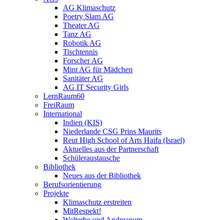
AG Klimaschutz
Poetry Slam AG
Theater AG
Tanz AG
Robotik AG
Tischtennis
Forscher AG
Mint AG für Mädchen
Sanitäter AG
AG IT Security Girls
LernRaum60
FreiRaum
International
Indien (KIS)
Niederlande CSG Prins Maurits
Reut High School of Arts Haifa (Israel)
Aktuelles aus der Partnerschaft
Schüleraustausche
Bibliothek
Neues aus der Bibliothek
Berufsorientierung
Projekte
Klimaschutz erstreiten
MitRespekt!
Welterbe und Andreanum