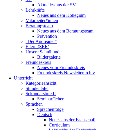
Aktuelles aus der SV
Lehrkräfte
Neues aus dem Kollegium
Mitarbeiter*innen
Beratungsteam
Neues aus dem Beratungsteam
Prävention
"Der Andreaner"
Eltern (SER)
Unsere Schulhunde
Bildergalerie
Freundeskreis
Neues vom Freundeskreis
Freundeskreis Newsletterarchiv
Unterricht
Kategorieansicht
Stundentafel
Sekundarstufe II
Seminarfächer
Sprachen
Sprachenfolge
Deutsch
Neues aus der Fachschaft
Curriculum