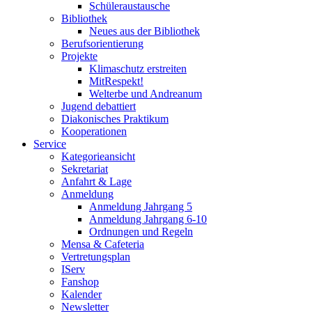
Schüleraustausche
Bibliothek
Neues aus der Bibliothek
Berufsorientierung
Projekte
Klimaschutz erstreiten
MitRespekt!
Welterbe und Andreanum
Jugend debattiert
Diakonisches Praktikum
Kooperationen
Service
Kategorieansicht
Sekretariat
Anfahrt & Lage
Anmeldung
Anmeldung Jahrgang 5
Anmeldung Jahrgang 6-10
Ordnungen und Regeln
Mensa & Cafeteria
Vertretungsplan
IServ
Fanshop
Kalender
Newsletter