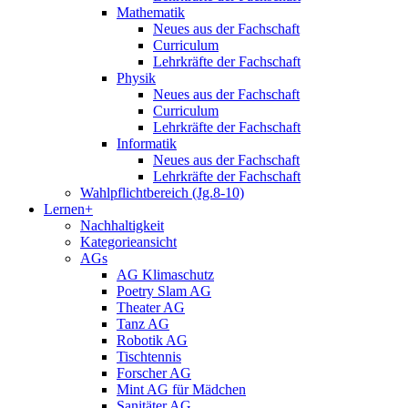
Mathematik
Neues aus der Fachschaft
Curriculum
Lehrkräfte der Fachschaft
Physik
Neues aus der Fachschaft
Curriculum
Lehrkräfte der Fachschaft
Informatik
Neues aus der Fachschaft
Lehrkräfte der Fachschaft
Wahlpflichtbereich (Jg.8-10)
Lernen+
Nachhaltigkeit
Kategorieansicht
AGs
AG Klimaschutz
Poetry Slam AG
Theater AG
Tanz AG
Robotik AG
Tischtennis
Forscher AG
Mint AG für Mädchen
Sanitäter AG