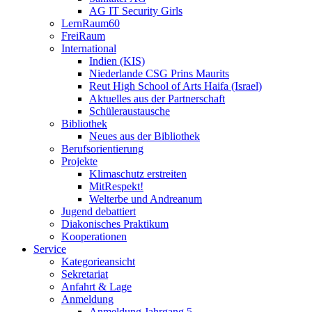
AG IT Security Girls
LernRaum60
FreiRaum
International
Indien (KIS)
Niederlande CSG Prins Maurits
Reut High School of Arts Haifa (Israel)
Aktuelles aus der Partnerschaft
Schüleraustausche
Bibliothek
Neues aus der Bibliothek
Berufsorientierung
Projekte
Klimaschutz erstreiten
MitRespekt!
Welterbe und Andreanum
Jugend debattiert
Diakonisches Praktikum
Kooperationen
Service
Kategorieansicht
Sekretariat
Anfahrt & Lage
Anmeldung
Anmeldung Jahrgang 5