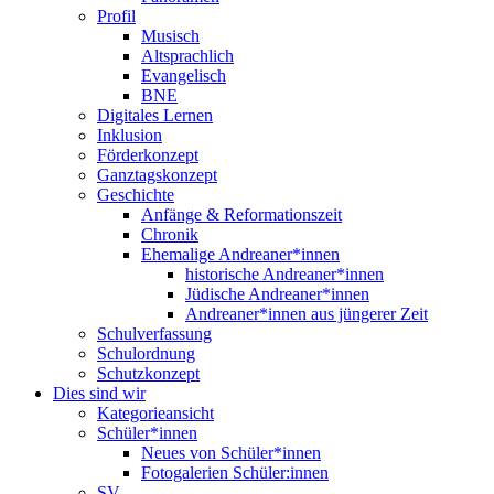
Profil
Musisch
Altsprachlich
Evangelisch
BNE
Digitales Lernen
Inklusion
Förderkonzept
Ganztagskonzept
Geschichte
Anfänge & Reformationszeit
Chronik
Ehemalige Andreaner*innen
historische Andreaner*innen
Jüdische Andreaner*innen
Andreaner*innen aus jüngerer Zeit
Schulverfassung
Schulordnung
Schutzkonzept
Dies sind wir
Kategorieansicht
Schüler*innen
Neues von Schüler*innen
Fotogalerien Schüler:innen
SV