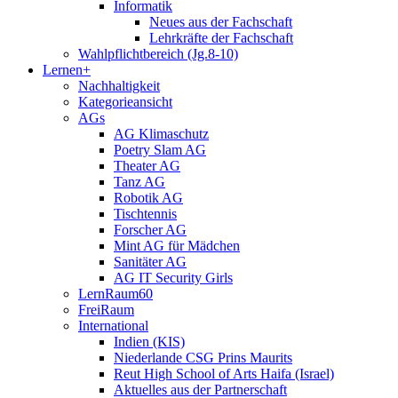
Informatik
Neues aus der Fachschaft
Lehrkräfte der Fachschaft
Wahlpflichtbereich (Jg.8-10)
Lernen+
Nachhaltigkeit
Kategorieansicht
AGs
AG Klimaschutz
Poetry Slam AG
Theater AG
Tanz AG
Robotik AG
Tischtennis
Forscher AG
Mint AG für Mädchen
Sanitäter AG
AG IT Security Girls
LernRaum60
FreiRaum
International
Indien (KIS)
Niederlande CSG Prins Maurits
Reut High School of Arts Haifa (Israel)
Aktuelles aus der Partnerschaft