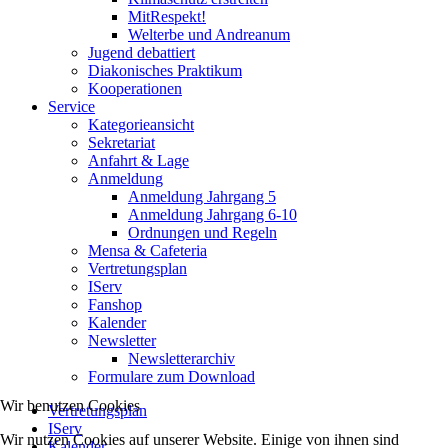
MitRespekt!
Welterbe und Andreanum
Jugend debattiert
Diakonisches Praktikum
Kooperationen
Service
Kategorieansicht
Sekretariat
Anfahrt & Lage
Anmeldung
Anmeldung Jahrgang 5
Anmeldung Jahrgang 6-10
Ordnungen und Regeln
Mensa & Cafeteria
Vertretungsplan
IServ
Fanshop
Kalender
Newsletter
Newsletterarchiv
Formulare zum Download
Wir benutzen Cookies
Vertretungsplan
IServ
Wir nutzen Cookies auf unserer Website. Einige von ihnen sind
Kalender