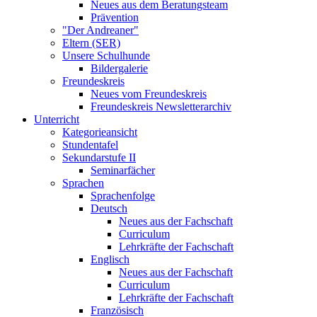
Neues aus dem Beratungsteam
Prävention
"Der Andreaner"
Eltern (SER)
Unsere Schulhunde
Bildergalerie
Freundeskreis
Neues vom Freundeskreis
Freundeskreis Newsletterarchiv
Unterricht
Kategorieansicht
Stundentafel
Sekundarstufe II
Seminarfächer
Sprachen
Sprachenfolge
Deutsch
Neues aus der Fachschaft
Curriculum
Lehrkräfte der Fachschaft
Englisch
Neues aus der Fachschaft
Curriculum
Lehrkräfte der Fachschaft
Französisch