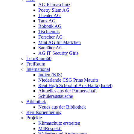
AG Klimaschutz
Poetry Slam AG
Theater AG
Tanz AG
Robotik AG
Tischtennis
Forscher AG
Mint AG für Mädchen
Sanitäter AG
AG IT Security Girls
LernRaum60
FreiRaum
International
Indien (KIS)
Niederlande CSG Prins Maurits
Reut High School of Arts Haifa (Israel)
Aktuelles aus der Partnerschaft
Schüleraustausche
Bibliothek
Neues aus der Bibliothek
Berufsorientierung
Projekte
Klimaschutz erstreiten
MitRespekt!
Welterbe und Andreanum