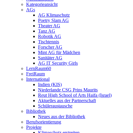
Kategorieansicht
AGs
AG Klimaschutz
Poetry Slam AG
Theater AG
Tanz AG
Robotik AG
Tischtennis
Forscher AG
Mint AG für Mädchen
Sanitäter AG
AG IT Security Girls
LernRaum60
FreiRaum
International
Indien (KIS)
Niederlande CSG Prins Maurits
Reut High School of Arts Haifa (Israel)
Aktuelles aus der Partnerschaft
Schüleraustausche
Bibliothek
Neues aus der Bibliothek
Berufsorientierung
Projekte
Klimaschutz erstreiten