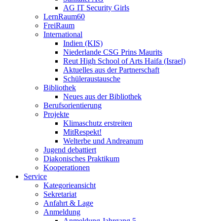
AG IT Security Girls
LernRaum60
FreiRaum
International
Indien (KIS)
Niederlande CSG Prins Maurits
Reut High School of Arts Haifa (Israel)
Aktuelles aus der Partnerschaft
Schüleraustausche
Bibliothek
Neues aus der Bibliothek
Berufsorientierung
Projekte
Klimaschutz erstreiten
MitRespekt!
Welterbe und Andreanum
Jugend debattiert
Diakonisches Praktikum
Kooperationen
Service
Kategorieansicht
Sekretariat
Anfahrt & Lage
Anmeldung
Anmeldung Jahrgang 5