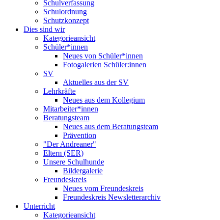
Schulverfassung
Schulordnung
Schutzkonzept
Dies sind wir
Kategorieansicht
Schüler*innen
Neues von Schüler*innen
Fotogalerien Schüler:innen
SV
Aktuelles aus der SV
Lehrkräfte
Neues aus dem Kollegium
Mitarbeiter*innen
Beratungsteam
Neues aus dem Beratungsteam
Prävention
"Der Andreaner"
Eltern (SER)
Unsere Schulhunde
Bildergalerie
Freundeskreis
Neues vom Freundeskreis
Freundeskreis Newsletterarchiv
Unterricht
Kategorieansicht