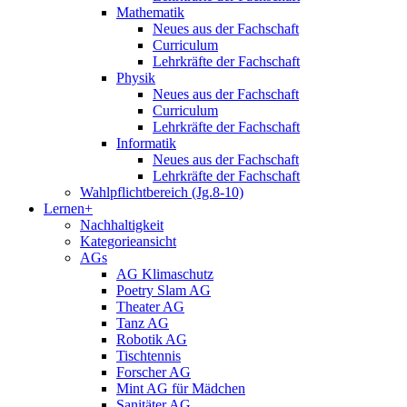
Mathematik
Neues aus der Fachschaft
Curriculum
Lehrkräfte der Fachschaft
Physik
Neues aus der Fachschaft
Curriculum
Lehrkräfte der Fachschaft
Informatik
Neues aus der Fachschaft
Lehrkräfte der Fachschaft
Wahlpflichtbereich (Jg.8-10)
Lernen+
Nachhaltigkeit
Kategorieansicht
AGs
AG Klimaschutz
Poetry Slam AG
Theater AG
Tanz AG
Robotik AG
Tischtennis
Forscher AG
Mint AG für Mädchen
Sanitäter AG