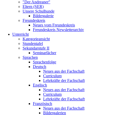
"Der Andreaner"
Eltern (SER)
Unsere Schulhunde
Bildergalerie
Freundeskreis
Neues vom Freundeskreis
Freundeskreis Newsletterarchiv
Unterricht
Kategorieansicht
Stundentafel
Sekundarstufe II
Seminarfächer
Sprachen
Sprachenfolge
Deutsch
Neues aus der Fachschaft
Curriculum
Lehrkräfte der Fachschaft
Englisch
Neues aus der Fachschaft
Curriculum
Lehrkräfte der Fachschaft
Französisch
Neues aus der Fachschaft
Bildergalerien