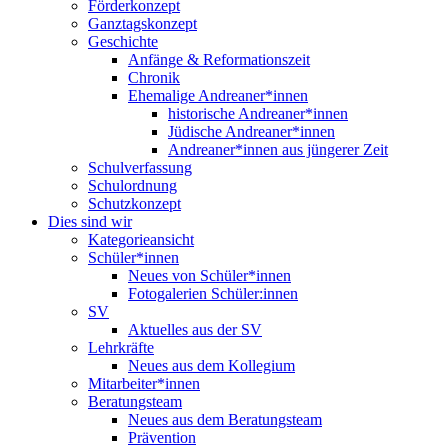
Förderkonzept
Ganztagskonzept
Geschichte
Anfänge & Reformationszeit
Chronik
Ehemalige Andreaner*innen
historische Andreaner*innen
Jüdische Andreaner*innen
Andreaner*innen aus jüngerer Zeit
Schulverfassung
Schulordnung
Schutzkonzept
Dies sind wir
Kategorieansicht
Schüler*innen
Neues von Schüler*innen
Fotogalerien Schüler:innen
SV
Aktuelles aus der SV
Lehrkräfte
Neues aus dem Kollegium
Mitarbeiter*innen
Beratungsteam
Neues aus dem Beratungsteam
Prävention