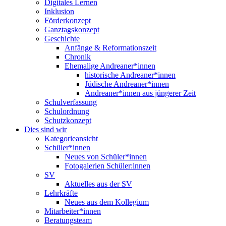
Digitales Lernen
Inklusion
Förderkonzept
Ganztagskonzept
Geschichte
Anfänge & Reformationszeit
Chronik
Ehemalige Andreaner*innen
historische Andreaner*innen
Jüdische Andreaner*innen
Andreaner*innen aus jüngerer Zeit
Schulverfassung
Schulordnung
Schutzkonzept
Dies sind wir
Kategorieansicht
Schüler*innen
Neues von Schüler*innen
Fotogalerien Schüler:innen
SV
Aktuelles aus der SV
Lehrkräfte
Neues aus dem Kollegium
Mitarbeiter*innen
Beratungsteam