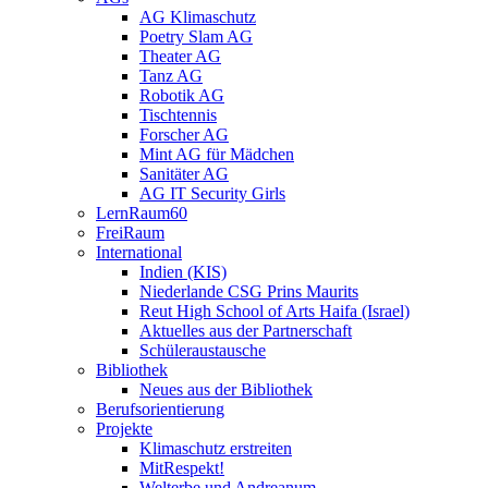
AG Klimaschutz
Poetry Slam AG
Theater AG
Tanz AG
Robotik AG
Tischtennis
Forscher AG
Mint AG für Mädchen
Sanitäter AG
AG IT Security Girls
LernRaum60
FreiRaum
International
Indien (KIS)
Niederlande CSG Prins Maurits
Reut High School of Arts Haifa (Israel)
Aktuelles aus der Partnerschaft
Schüleraustausche
Bibliothek
Neues aus der Bibliothek
Berufsorientierung
Projekte
Klimaschutz erstreiten
MitRespekt!
Welterbe und Andreanum