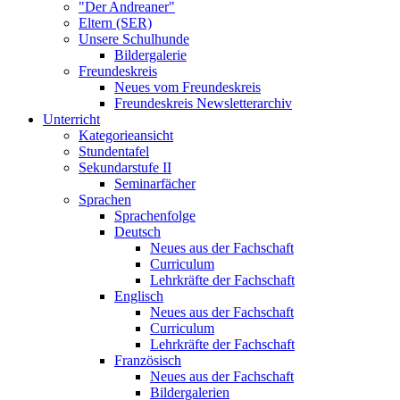
"Der Andreaner"
Eltern (SER)
Unsere Schulhunde
Bildergalerie
Freundeskreis
Neues vom Freundeskreis
Freundeskreis Newsletterarchiv
Unterricht
Kategorieansicht
Stundentafel
Sekundarstufe II
Seminarfächer
Sprachen
Sprachenfolge
Deutsch
Neues aus der Fachschaft
Curriculum
Lehrkräfte der Fachschaft
Englisch
Neues aus der Fachschaft
Curriculum
Lehrkräfte der Fachschaft
Französisch
Neues aus der Fachschaft
Bildergalerien