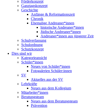
Förderkonzept
Ganztagskonzept
Geschichte
Anfänge & Reformationszeit
Chronik
Ehemalige Andreaner*innen
historische Andreaner*innen
Jüdische Andreaner*innen
Andreaner*innen aus jüngerer Zeit
Schulverfassung
Schulordnung
Schutzkonzept
Dies sind wir
Kategorieansicht
Schüler*innen
Neues von Schüler*innen
Fotogalerien Schüler:innen
SV
Aktuelles aus der SV
Lehrkräfte
Neues aus dem Kollegium
Mitarbeiter*innen
Beratungsteam
Neues aus dem Beratungsteam
Prävention