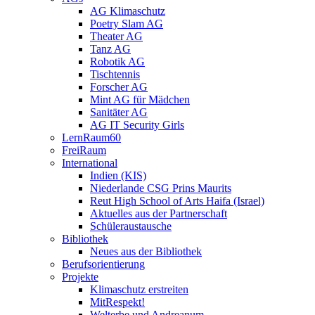
AG Klimaschutz
Poetry Slam AG
Theater AG
Tanz AG
Robotik AG
Tischtennis
Forscher AG
Mint AG für Mädchen
Sanitäter AG
AG IT Security Girls
LernRaum60
FreiRaum
International
Indien (KIS)
Niederlande CSG Prins Maurits
Reut High School of Arts Haifa (Israel)
Aktuelles aus der Partnerschaft
Schüleraustausche
Bibliothek
Neues aus der Bibliothek
Berufsorientierung
Projekte
Klimaschutz erstreiten
MitRespekt!
Welterbe und Andreanum