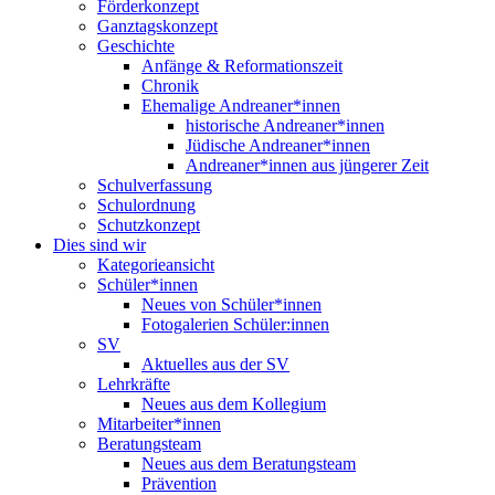
Förderkonzept
Ganztagskonzept
Geschichte
Anfänge & Reformationszeit
Chronik
Ehemalige Andreaner*innen
historische Andreaner*innen
Jüdische Andreaner*innen
Andreaner*innen aus jüngerer Zeit
Schulverfassung
Schulordnung
Schutzkonzept
Dies sind wir
Kategorieansicht
Schüler*innen
Neues von Schüler*innen
Fotogalerien Schüler:innen
SV
Aktuelles aus der SV
Lehrkräfte
Neues aus dem Kollegium
Mitarbeiter*innen
Beratungsteam
Neues aus dem Beratungsteam
Prävention