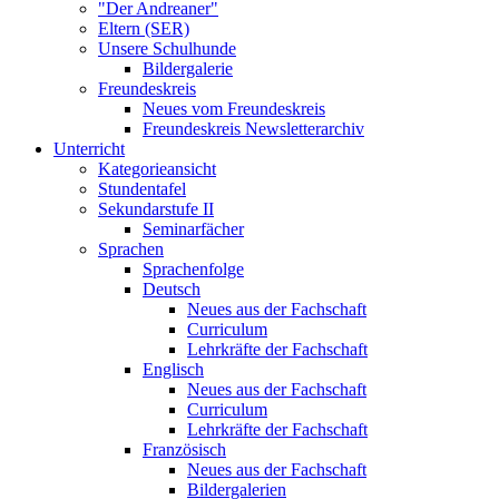
"Der Andreaner"
Eltern (SER)
Unsere Schulhunde
Bildergalerie
Freundeskreis
Neues vom Freundeskreis
Freundeskreis Newsletterarchiv
Unterricht
Kategorieansicht
Stundentafel
Sekundarstufe II
Seminarfächer
Sprachen
Sprachenfolge
Deutsch
Neues aus der Fachschaft
Curriculum
Lehrkräfte der Fachschaft
Englisch
Neues aus der Fachschaft
Curriculum
Lehrkräfte der Fachschaft
Französisch
Neues aus der Fachschaft
Bildergalerien