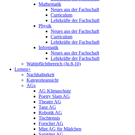
Mathematik
Neues aus der Fachschaft
Curriculum
Lehrkräfte der Fachschaft
Physik
Neues aus der Fachschaft
Curriculum
Lehrkräfte der Fachschaft
Informatik
Neues aus der Fachschaft
Lehrkräfte der Fachschaft
Wahlpflichtbereich (Jg.8-10)
Lernen+
Nachhaltigkeit
Kategorieansicht
AGs
AG Klimaschutz
Poetry Slam AG
Theater AG
Tanz AG
Robotik AG
Tischtennis
Forscher AG
Mint AG für Mädchen
Sanitäter AG