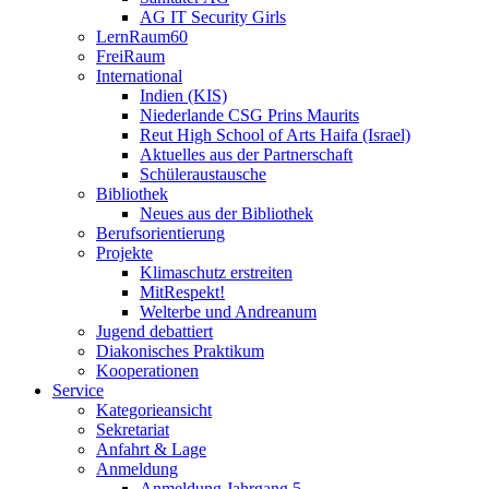
AG IT Security Girls
LernRaum60
FreiRaum
International
Indien (KIS)
Niederlande CSG Prins Maurits
Reut High School of Arts Haifa (Israel)
Aktuelles aus der Partnerschaft
Schüleraustausche
Bibliothek
Neues aus der Bibliothek
Berufsorientierung
Projekte
Klimaschutz erstreiten
MitRespekt!
Welterbe und Andreanum
Jugend debattiert
Diakonisches Praktikum
Kooperationen
Service
Kategorieansicht
Sekretariat
Anfahrt & Lage
Anmeldung
Anmeldung Jahrgang 5