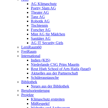
AG Klimaschutz
Poetry Slam AG
Theater AG
Tanz AG
Robotik AG
Tischtennis
Forscher AG
Mint AG für Mädchen
Sanitäter AG
AG IT Security Girls
LernRaum60
FreiRaum
International
Indien (KIS)
Niederlande CSG Prins Maurits
Reut High School of Arts Haifa (Israel)
Aktuelles aus der Partnerschaft
Schüleraustausche
Bibliothek
Neues aus der Bibliothek
Berufsorientierung
Projekte
Klimaschutz erstreiten
MitRespekt!
Welterbe und Andreanum