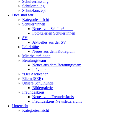
Schulverfassung
Schulordnung
Schutzkonzept
Dies sind wir
Kategorieansicht
Schüler*innen
Neues von Schüler*innen
Fotogalerien Schüler:innen
SV
Aktuelles aus der SV
Lehrkräfte
Neues aus dem Kollegium
Mitarbeiter*innen
Beratungsteam
Neues aus dem Beratungsteam
Prävention
"Der Andreaner"
Eltern (SER)
Unsere Schulhunde
Bildergalerie
Freundeskreis
Neues vom Freundeskreis
Freundeskreis Newsletterarchiv
Unterricht
Kategorieansicht