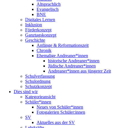
Altsprachlich
Evangelisch
BNE
Digitales Lernen
Inklusion
Förderkonzept
Ganztagskonzept
Geschichte
Anfänge & Reformationszeit
Chronik
Ehemalige Andreaner*innen
historische Andreaner*innen
Jüdische Andreaner*innen
Andreaner*innen aus jüngerer Zeit
Schulverfassung
Schulordnung
Schutzkonzept
Dies sind wir
Kategorieansicht
Schüler*innen
Neues von Schüler*innen
Fotogalerien Schüler:innen
SV
Aktuelles aus der SV
Lehrkräfte