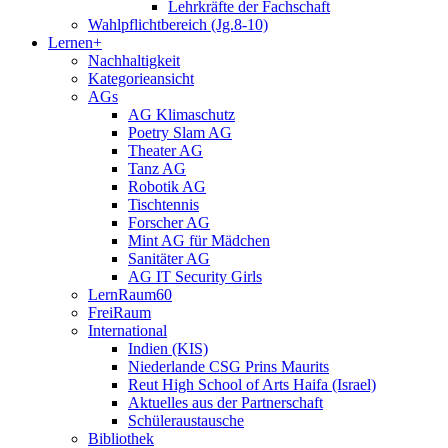
Lehrkräfte der Fachschaft
Wahlpflichtbereich (Jg.8-10)
Lernen+
Nachhaltigkeit
Kategorieansicht
AGs
AG Klimaschutz
Poetry Slam AG
Theater AG
Tanz AG
Robotik AG
Tischtennis
Forscher AG
Mint AG für Mädchen
Sanitäter AG
AG IT Security Girls
LernRaum60
FreiRaum
International
Indien (KIS)
Niederlande CSG Prins Maurits
Reut High School of Arts Haifa (Israel)
Aktuelles aus der Partnerschaft
Schüleraustausche
Bibliothek