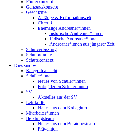
Förderkonzept
Ganztagskonzept
Geschichte
Anfänge & Reformationszeit
Chronik
Ehemalige Andreaner*innen
historische Andreaner*innen
Jüdische Andreaner*innen
Andreaner*innen aus jüngerer Zeit
Schulverfassung
Schulordnung
Schutzkonzept
Dies sind wir
Kategorieansicht
Schüler*innen
Neues von Schüler*innen
Fotogalerien Schüler:innen
SV
Aktuelles aus der SV
Lehrkräfte
Neues aus dem Kollegium
Mitarbeiter*innen
Beratungsteam
Neues aus dem Beratungsteam
Prävention