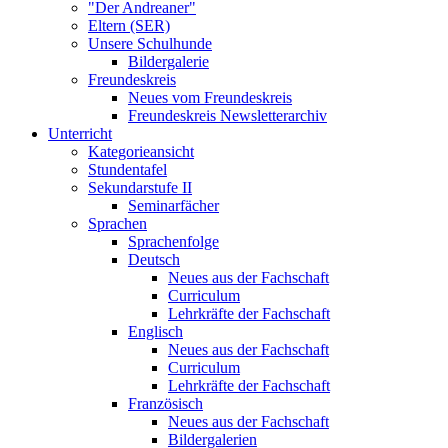
"Der Andreaner"
Eltern (SER)
Unsere Schulhunde
Bildergalerie
Freundeskreis
Neues vom Freundeskreis
Freundeskreis Newsletterarchiv
Unterricht
Kategorieansicht
Stundentafel
Sekundarstufe II
Seminarfächer
Sprachen
Sprachenfolge
Deutsch
Neues aus der Fachschaft
Curriculum
Lehrkräfte der Fachschaft
Englisch
Neues aus der Fachschaft
Curriculum
Lehrkräfte der Fachschaft
Französisch
Neues aus der Fachschaft
Bildergalerien