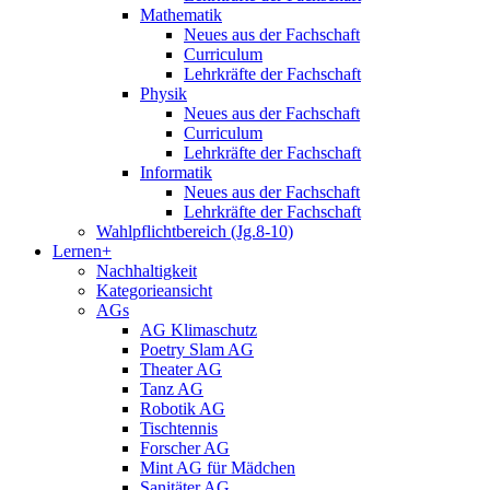
Mathematik
Neues aus der Fachschaft
Curriculum
Lehrkräfte der Fachschaft
Physik
Neues aus der Fachschaft
Curriculum
Lehrkräfte der Fachschaft
Informatik
Neues aus der Fachschaft
Lehrkräfte der Fachschaft
Wahlpflichtbereich (Jg.8-10)
Lernen+
Nachhaltigkeit
Kategorieansicht
AGs
AG Klimaschutz
Poetry Slam AG
Theater AG
Tanz AG
Robotik AG
Tischtennis
Forscher AG
Mint AG für Mädchen
Sanitäter AG