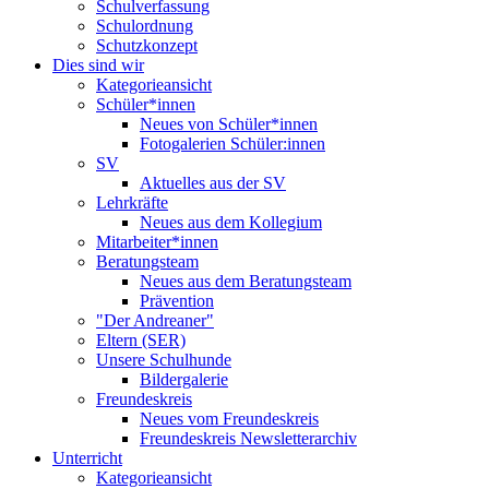
Schulverfassung
Schulordnung
Schutzkonzept
Dies sind wir
Kategorieansicht
Schüler*innen
Neues von Schüler*innen
Fotogalerien Schüler:innen
SV
Aktuelles aus der SV
Lehrkräfte
Neues aus dem Kollegium
Mitarbeiter*innen
Beratungsteam
Neues aus dem Beratungsteam
Prävention
"Der Andreaner"
Eltern (SER)
Unsere Schulhunde
Bildergalerie
Freundeskreis
Neues vom Freundeskreis
Freundeskreis Newsletterarchiv
Unterricht
Kategorieansicht