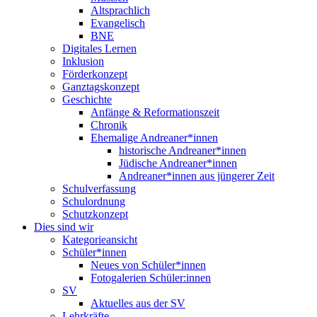
Altsprachlich
Evangelisch
BNE
Digitales Lernen
Inklusion
Förderkonzept
Ganztagskonzept
Geschichte
Anfänge & Reformationszeit
Chronik
Ehemalige Andreaner*innen
historische Andreaner*innen
Jüdische Andreaner*innen
Andreaner*innen aus jüngerer Zeit
Schulverfassung
Schulordnung
Schutzkonzept
Dies sind wir
Kategorieansicht
Schüler*innen
Neues von Schüler*innen
Fotogalerien Schüler:innen
SV
Aktuelles aus der SV
Lehrkräfte