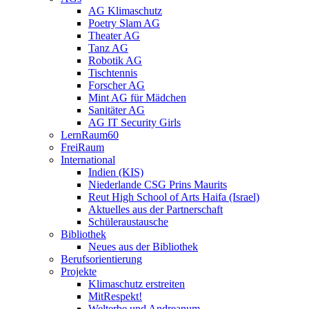
AG Klimaschutz
Poetry Slam AG
Theater AG
Tanz AG
Robotik AG
Tischtennis
Forscher AG
Mint AG für Mädchen
Sanitäter AG
AG IT Security Girls
LernRaum60
FreiRaum
International
Indien (KIS)
Niederlande CSG Prins Maurits
Reut High School of Arts Haifa (Israel)
Aktuelles aus der Partnerschaft
Schüleraustausche
Bibliothek
Neues aus der Bibliothek
Berufsorientierung
Projekte
Klimaschutz erstreiten
MitRespekt!
Welterbe und Andreanum