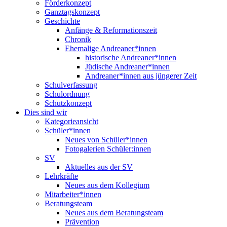
Förderkonzept
Ganztagskonzept
Geschichte
Anfänge & Reformationszeit
Chronik
Ehemalige Andreaner*innen
historische Andreaner*innen
Jüdische Andreaner*innen
Andreaner*innen aus jüngerer Zeit
Schulverfassung
Schulordnung
Schutzkonzept
Dies sind wir
Kategorieansicht
Schüler*innen
Neues von Schüler*innen
Fotogalerien Schüler:innen
SV
Aktuelles aus der SV
Lehrkräfte
Neues aus dem Kollegium
Mitarbeiter*innen
Beratungsteam
Neues aus dem Beratungsteam
Prävention