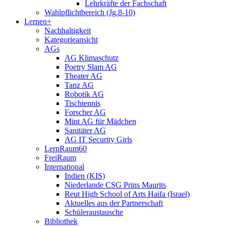
Lehrkräfte der Fachschaft
Wahlpflichtbereich (Jg.8-10)
Lernen+
Nachhaltigkeit
Kategorieansicht
AGs
AG Klimaschutz
Poetry Slam AG
Theater AG
Tanz AG
Robotik AG
Tischtennis
Forscher AG
Mint AG für Mädchen
Sanitäter AG
AG IT Security Girls
LernRaum60
FreiRaum
International
Indien (KIS)
Niederlande CSG Prins Maurits
Reut High School of Arts Haifa (Israel)
Aktuelles aus der Partnerschaft
Schüleraustausche
Bibliothek