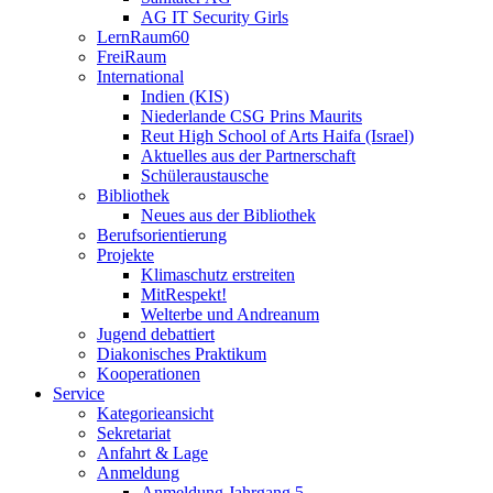
AG IT Security Girls
LernRaum60
FreiRaum
International
Indien (KIS)
Niederlande CSG Prins Maurits
Reut High School of Arts Haifa (Israel)
Aktuelles aus der Partnerschaft
Schüleraustausche
Bibliothek
Neues aus der Bibliothek
Berufsorientierung
Projekte
Klimaschutz erstreiten
MitRespekt!
Welterbe und Andreanum
Jugend debattiert
Diakonisches Praktikum
Kooperationen
Service
Kategorieansicht
Sekretariat
Anfahrt & Lage
Anmeldung
Anmeldung Jahrgang 5