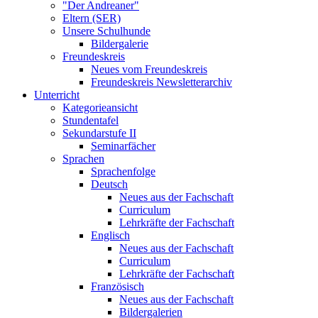
"Der Andreaner"
Eltern (SER)
Unsere Schulhunde
Bildergalerie
Freundeskreis
Neues vom Freundeskreis
Freundeskreis Newsletterarchiv
Unterricht
Kategorieansicht
Stundentafel
Sekundarstufe II
Seminarfächer
Sprachen
Sprachenfolge
Deutsch
Neues aus der Fachschaft
Curriculum
Lehrkräfte der Fachschaft
Englisch
Neues aus der Fachschaft
Curriculum
Lehrkräfte der Fachschaft
Französisch
Neues aus der Fachschaft
Bildergalerien