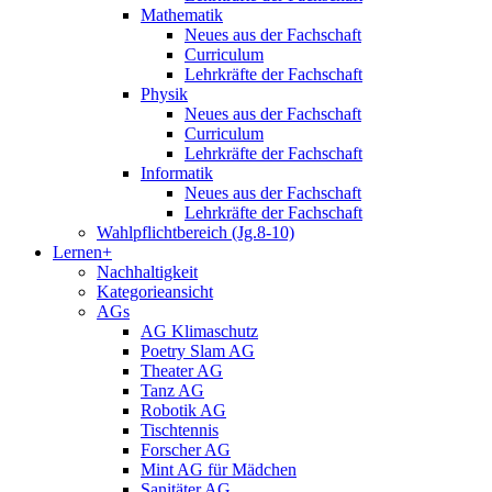
Mathematik
Neues aus der Fachschaft
Curriculum
Lehrkräfte der Fachschaft
Physik
Neues aus der Fachschaft
Curriculum
Lehrkräfte der Fachschaft
Informatik
Neues aus der Fachschaft
Lehrkräfte der Fachschaft
Wahlpflichtbereich (Jg.8-10)
Lernen+
Nachhaltigkeit
Kategorieansicht
AGs
AG Klimaschutz
Poetry Slam AG
Theater AG
Tanz AG
Robotik AG
Tischtennis
Forscher AG
Mint AG für Mädchen
Sanitäter AG