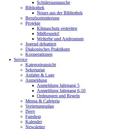
Schüleraustausche
Bibliothek
Neues aus der Bibliothek
Berufsorientierung
Projekte
Klimaschutz erstreiten
MitRespekt!
Welterbe und Andreanum
Jugend debattiert
Diakonisches Praktikum
Kooperationen
Service
Kategorieansicht
Sekretariat
Anfahrt & Lage
Anmeldung
Anmeldung Jahrgang 5
Anmeldung Jahrgang 6-10
Ordnungen und Regeln
Mensa & Cafeteria
Vertretungsplan
IServ
Fanshop
Kalender
Newsletter