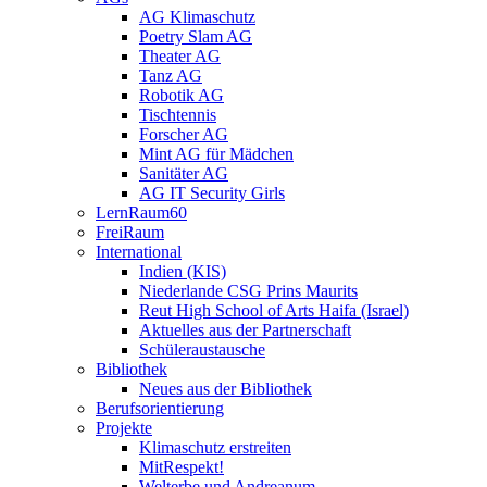
AG Klimaschutz
Poetry Slam AG
Theater AG
Tanz AG
Robotik AG
Tischtennis
Forscher AG
Mint AG für Mädchen
Sanitäter AG
AG IT Security Girls
LernRaum60
FreiRaum
International
Indien (KIS)
Niederlande CSG Prins Maurits
Reut High School of Arts Haifa (Israel)
Aktuelles aus der Partnerschaft
Schüleraustausche
Bibliothek
Neues aus der Bibliothek
Berufsorientierung
Projekte
Klimaschutz erstreiten
MitRespekt!
Welterbe und Andreanum