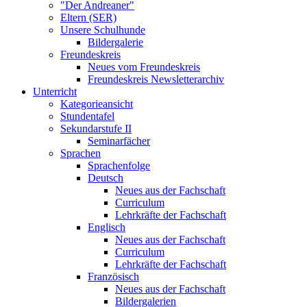
"Der Andreaner"
Eltern (SER)
Unsere Schulhunde
Bildergalerie
Freundeskreis
Neues vom Freundeskreis
Freundeskreis Newsletterarchiv
Unterricht
Kategorieansicht
Stundentafel
Sekundarstufe II
Seminarfächer
Sprachen
Sprachenfolge
Deutsch
Neues aus der Fachschaft
Curriculum
Lehrkräfte der Fachschaft
Englisch
Neues aus der Fachschaft
Curriculum
Lehrkräfte der Fachschaft
Französisch
Neues aus der Fachschaft
Bildergalerien