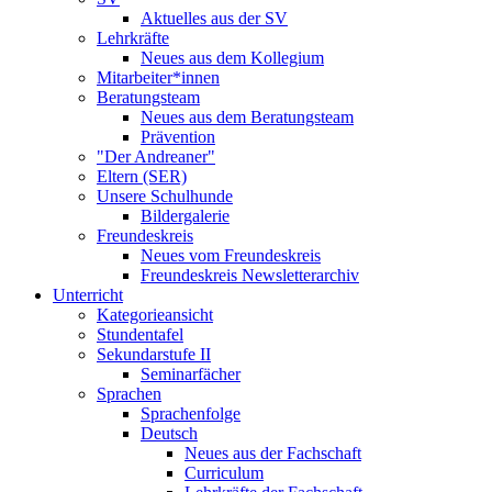
Aktuelles aus der SV
Lehrkräfte
Neues aus dem Kollegium
Mitarbeiter*innen
Beratungsteam
Neues aus dem Beratungsteam
Prävention
"Der Andreaner"
Eltern (SER)
Unsere Schulhunde
Bildergalerie
Freundeskreis
Neues vom Freundeskreis
Freundeskreis Newsletterarchiv
Unterricht
Kategorieansicht
Stundentafel
Sekundarstufe II
Seminarfächer
Sprachen
Sprachenfolge
Deutsch
Neues aus der Fachschaft
Curriculum