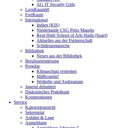
AG IT Security Girls
LernRaum60
FreiRaum
International
Indien (KIS)
Niederlande CSG Prins Maurits
Reut High School of Arts Haifa (Israel)
Aktuelles aus der Partnerschaft
Schüleraustausche
Bibliothek
Neues aus der Bibliothek
Berufsorientierung
Projekte
Klimaschutz erstreiten
MitRespekt!
Welterbe und Andreanum
Jugend debattiert
Diakonisches Praktikum
Kooperationen
Service
Kategorieansicht
Sekretariat
Anfahrt & Lage
Anmeldung
Anmeldung Jahrgang 5