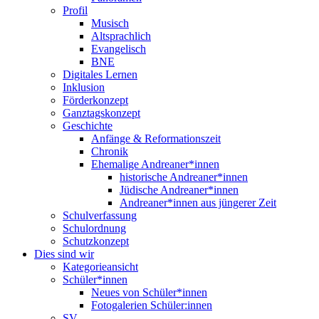
Profil
Musisch
Altsprachlich
Evangelisch
BNE
Digitales Lernen
Inklusion
Förderkonzept
Ganztagskonzept
Geschichte
Anfänge & Reformationszeit
Chronik
Ehemalige Andreaner*innen
historische Andreaner*innen
Jüdische Andreaner*innen
Andreaner*innen aus jüngerer Zeit
Schulverfassung
Schulordnung
Schutzkonzept
Dies sind wir
Kategorieansicht
Schüler*innen
Neues von Schüler*innen
Fotogalerien Schüler:innen
SV