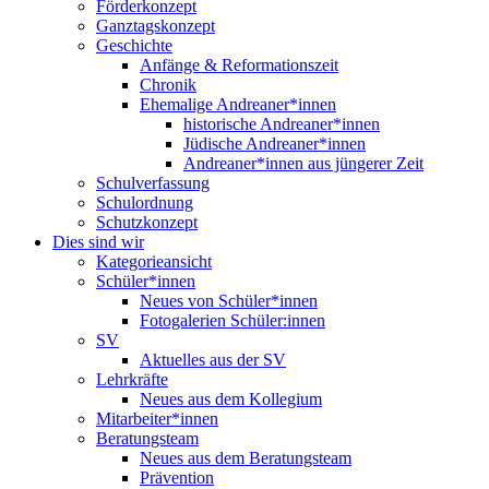
Förderkonzept
Ganztagskonzept
Geschichte
Anfänge & Reformationszeit
Chronik
Ehemalige Andreaner*innen
historische Andreaner*innen
Jüdische Andreaner*innen
Andreaner*innen aus jüngerer Zeit
Schulverfassung
Schulordnung
Schutzkonzept
Dies sind wir
Kategorieansicht
Schüler*innen
Neues von Schüler*innen
Fotogalerien Schüler:innen
SV
Aktuelles aus der SV
Lehrkräfte
Neues aus dem Kollegium
Mitarbeiter*innen
Beratungsteam
Neues aus dem Beratungsteam
Prävention