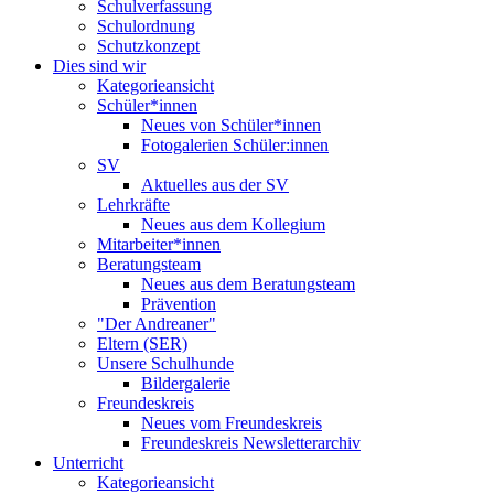
Schulverfassung
Schulordnung
Schutzkonzept
Dies sind wir
Kategorieansicht
Schüler*innen
Neues von Schüler*innen
Fotogalerien Schüler:innen
SV
Aktuelles aus der SV
Lehrkräfte
Neues aus dem Kollegium
Mitarbeiter*innen
Beratungsteam
Neues aus dem Beratungsteam
Prävention
"Der Andreaner"
Eltern (SER)
Unsere Schulhunde
Bildergalerie
Freundeskreis
Neues vom Freundeskreis
Freundeskreis Newsletterarchiv
Unterricht
Kategorieansicht