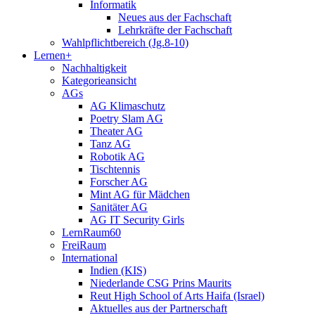
Informatik
Neues aus der Fachschaft
Lehrkräfte der Fachschaft
Wahlpflichtbereich (Jg.8-10)
Lernen+
Nachhaltigkeit
Kategorieansicht
AGs
AG Klimaschutz
Poetry Slam AG
Theater AG
Tanz AG
Robotik AG
Tischtennis
Forscher AG
Mint AG für Mädchen
Sanitäter AG
AG IT Security Girls
LernRaum60
FreiRaum
International
Indien (KIS)
Niederlande CSG Prins Maurits
Reut High School of Arts Haifa (Israel)
Aktuelles aus der Partnerschaft