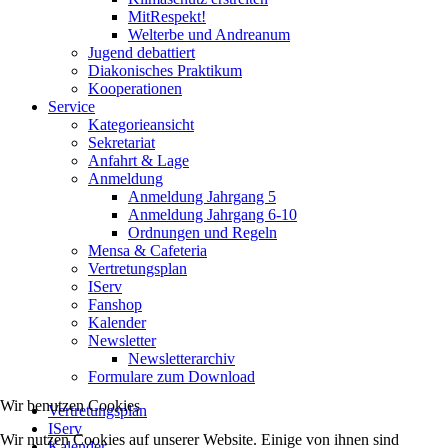
MitRespekt!
Welterbe und Andreanum
Jugend debattiert
Diakonisches Praktikum
Kooperationen
Service
Kategorieansicht
Sekretariat
Anfahrt & Lage
Anmeldung
Anmeldung Jahrgang 5
Anmeldung Jahrgang 6-10
Ordnungen und Regeln
Mensa & Cafeteria
Vertretungsplan
IServ
Fanshop
Kalender
Newsletter
Newsletterarchiv
Formulare zum Download
Wir benutzen Cookies
Vertretungsplan
IServ
Wir nutzen Cookies auf unserer Website. Einige von ihnen sind
Kalender