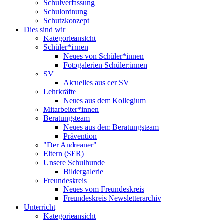
Schulverfassung
Schulordnung
Schutzkonzept
Dies sind wir
Kategorieansicht
Schüler*innen
Neues von Schüler*innen
Fotogalerien Schüler:innen
SV
Aktuelles aus der SV
Lehrkräfte
Neues aus dem Kollegium
Mitarbeiter*innen
Beratungsteam
Neues aus dem Beratungsteam
Prävention
"Der Andreaner"
Eltern (SER)
Unsere Schulhunde
Bildergalerie
Freundeskreis
Neues vom Freundeskreis
Freundeskreis Newsletterarchiv
Unterricht
Kategorieansicht