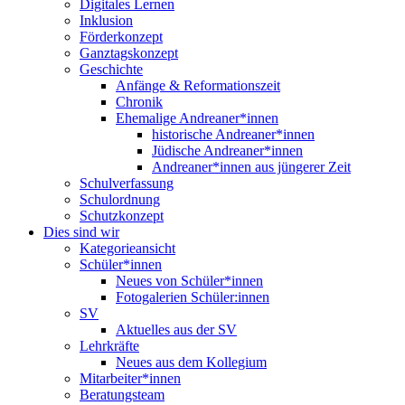
Digitales Lernen
Inklusion
Förderkonzept
Ganztagskonzept
Geschichte
Anfänge & Reformationszeit
Chronik
Ehemalige Andreaner*innen
historische Andreaner*innen
Jüdische Andreaner*innen
Andreaner*innen aus jüngerer Zeit
Schulverfassung
Schulordnung
Schutzkonzept
Dies sind wir
Kategorieansicht
Schüler*innen
Neues von Schüler*innen
Fotogalerien Schüler:innen
SV
Aktuelles aus der SV
Lehrkräfte
Neues aus dem Kollegium
Mitarbeiter*innen
Beratungsteam