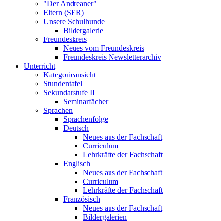
"Der Andreaner"
Eltern (SER)
Unsere Schulhunde
Bildergalerie
Freundeskreis
Neues vom Freundeskreis
Freundeskreis Newsletterarchiv
Unterricht
Kategorieansicht
Stundentafel
Sekundarstufe II
Seminarfächer
Sprachen
Sprachenfolge
Deutsch
Neues aus der Fachschaft
Curriculum
Lehrkräfte der Fachschaft
Englisch
Neues aus der Fachschaft
Curriculum
Lehrkräfte der Fachschaft
Französisch
Neues aus der Fachschaft
Bildergalerien