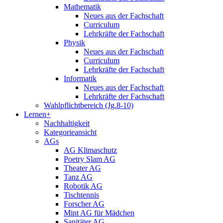
Mathematik
Neues aus der Fachschaft
Curriculum
Lehrkräfte der Fachschaft
Physik
Neues aus der Fachschaft
Curriculum
Lehrkräfte der Fachschaft
Informatik
Neues aus der Fachschaft
Lehrkräfte der Fachschaft
Wahlpflichtbereich (Jg.8-10)
Lernen+
Nachhaltigkeit
Kategorieansicht
AGs
AG Klimaschutz
Poetry Slam AG
Theater AG
Tanz AG
Robotik AG
Tischtennis
Forscher AG
Mint AG für Mädchen
Sanitäter AG