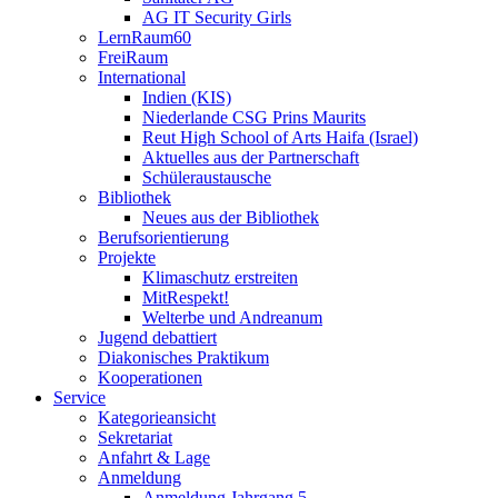
AG IT Security Girls
LernRaum60
FreiRaum
International
Indien (KIS)
Niederlande CSG Prins Maurits
Reut High School of Arts Haifa (Israel)
Aktuelles aus der Partnerschaft
Schüleraustausche
Bibliothek
Neues aus der Bibliothek
Berufsorientierung
Projekte
Klimaschutz erstreiten
MitRespekt!
Welterbe und Andreanum
Jugend debattiert
Diakonisches Praktikum
Kooperationen
Service
Kategorieansicht
Sekretariat
Anfahrt & Lage
Anmeldung
Anmeldung Jahrgang 5