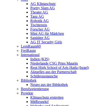
AG Klimaschutz
Poetry Slam AG
Theater AG
Tanz AG
Robotik AG
Tischtennis
Forscher AG
Mint AG für Mädchen
Sanitäter AG
AG IT Security Girls
LernRaum60
FreiRaum
International
Indien (KIS)
Niederlande CSG Prins Maurits
Reut High School of Arts Haifa (Israel)
Aktuelles aus der Partnerschaft
Schüleraustausche
Bibliothek
Neues aus der Bibliothek
Berufsorientierung
Projekte
Klimaschutz erstreiten
MitRespekt!
Welterbe und Andreanum