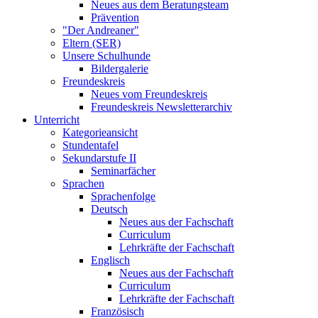
Neues aus dem Beratungsteam
Prävention
"Der Andreaner"
Eltern (SER)
Unsere Schulhunde
Bildergalerie
Freundeskreis
Neues vom Freundeskreis
Freundeskreis Newsletterarchiv
Unterricht
Kategorieansicht
Stundentafel
Sekundarstufe II
Seminarfächer
Sprachen
Sprachenfolge
Deutsch
Neues aus der Fachschaft
Curriculum
Lehrkräfte der Fachschaft
Englisch
Neues aus der Fachschaft
Curriculum
Lehrkräfte der Fachschaft
Französisch