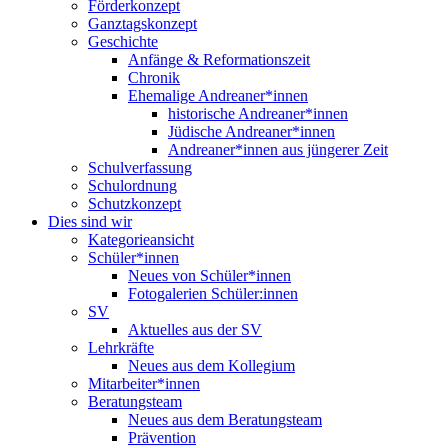
Förderkonzept
Ganztagskonzept
Geschichte
Anfänge & Reformationszeit
Chronik
Ehemalige Andreaner*innen
historische Andreaner*innen
Jüdische Andreaner*innen
Andreaner*innen aus jüngerer Zeit
Schulverfassung
Schulordnung
Schutzkonzept
Dies sind wir
Kategorieansicht
Schüler*innen
Neues von Schüler*innen
Fotogalerien Schüler:innen
SV
Aktuelles aus der SV
Lehrkräfte
Neues aus dem Kollegium
Mitarbeiter*innen
Beratungsteam
Neues aus dem Beratungsteam
Prävention