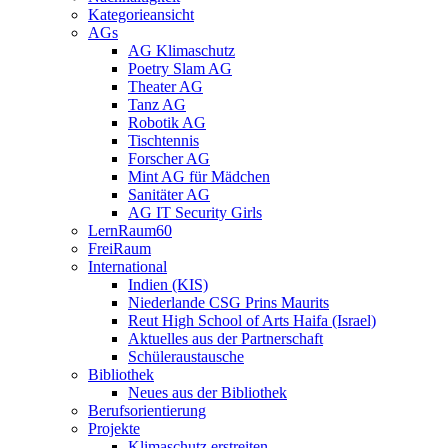
Kategorieansicht
AGs
AG Klimaschutz
Poetry Slam AG
Theater AG
Tanz AG
Robotik AG
Tischtennis
Forscher AG
Mint AG für Mädchen
Sanitäter AG
AG IT Security Girls
LernRaum60
FreiRaum
International
Indien (KIS)
Niederlande CSG Prins Maurits
Reut High School of Arts Haifa (Israel)
Aktuelles aus der Partnerschaft
Schüleraustausche
Bibliothek
Neues aus der Bibliothek
Berufsorientierung
Projekte
Klimaschutz erstreiten