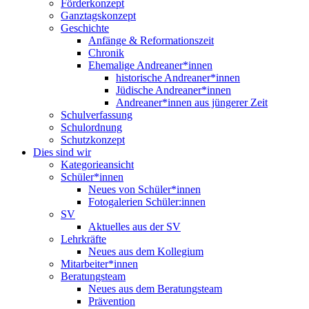
Förderkonzept
Ganztagskonzept
Geschichte
Anfänge & Reformationszeit
Chronik
Ehemalige Andreaner*innen
historische Andreaner*innen
Jüdische Andreaner*innen
Andreaner*innen aus jüngerer Zeit
Schulverfassung
Schulordnung
Schutzkonzept
Dies sind wir
Kategorieansicht
Schüler*innen
Neues von Schüler*innen
Fotogalerien Schüler:innen
SV
Aktuelles aus der SV
Lehrkräfte
Neues aus dem Kollegium
Mitarbeiter*innen
Beratungsteam
Neues aus dem Beratungsteam
Prävention