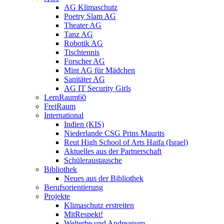
AG Klimaschutz
Poetry Slam AG
Theater AG
Tanz AG
Robotik AG
Tischtennis
Forscher AG
Mint AG für Mädchen
Sanitäter AG
AG IT Security Girls
LernRaum60
FreiRaum
International
Indien (KIS)
Niederlande CSG Prins Maurits
Reut High School of Arts Haifa (Israel)
Aktuelles aus der Partnerschaft
Schüleraustausche
Bibliothek
Neues aus der Bibliothek
Berufsorientierung
Projekte
Klimaschutz erstreiten
MitRespekt!
Welterbe und Andreanum