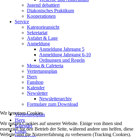
Jugend debattiert
Diakonisches Praktikum
Kooperationen
Service
Kategorieansicht
Sekretariat
Anfahrt & Lage
Anmeldung
Anmeldung Jahrgang 5
Anmeldung Jahrgang 6-10
Ordnungen und Regeln
Mensa & Cafeteria
Vertretungsplan
IServ
Fanshop
Kalender
Newsletter
Newsletterarchiv
Formulare zum Download
Wir benutzen Cookies
Vertretungsplan
IServ
Wir nutzen Cookies auf unserer Website. Einige von ihnen sind
Kalender
essenziell für den Betrieb der Seite, während andere uns helfen, diese
Login
Website und die Nutzererfahrung zu verbessern (Tracking Cookies).
Impressum