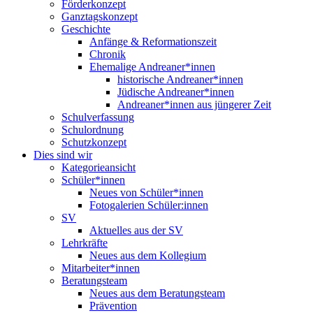
Förderkonzept
Ganztagskonzept
Geschichte
Anfänge & Reformationszeit
Chronik
Ehemalige Andreaner*innen
historische Andreaner*innen
Jüdische Andreaner*innen
Andreaner*innen aus jüngerer Zeit
Schulverfassung
Schulordnung
Schutzkonzept
Dies sind wir
Kategorieansicht
Schüler*innen
Neues von Schüler*innen
Fotogalerien Schüler:innen
SV
Aktuelles aus der SV
Lehrkräfte
Neues aus dem Kollegium
Mitarbeiter*innen
Beratungsteam
Neues aus dem Beratungsteam
Prävention