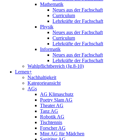
Mathematik
Neues aus der Fachschaft
Curriculum
Lehrkräfte der Fachschaft
Physik
Neues aus der Fachschaft
Curriculum
Lehrkräfte der Fachschaft
Informatik
Neues aus der Fachschaft
Lehrkräfte der Fachschaft
Wahlpflichtbereich (Jg.8-10)
Lernen+
Nachhaltigkeit
Kategorieansicht
AGs
AG Klimaschutz
Poetry Slam AG
Theater AG
Tanz AG
Robotik AG
Tischtennis
Forscher AG
Mint AG für Mädchen
Sanitäter AG