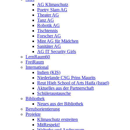
AG Klimaschutz
Poetry Slam AG
Theater AG
Tanz AG
Robotik AG
Tischtennis
Forscher AG
Mint AG für Mädchen
Sanitäter AG
AG IT Security Girls
LernRaum60
FreiRaum
International
Indien (KIS)
Niederlande CSG Prins Maurits
Reut High School of Arts Haifa (Israel)
Aktuelles aus der Partnerschaft
Schüleraustausche
Bibliothek
Neues aus der Bibliothek
Berufsorientierung
Projekte
Klimaschutz erstreiten
MitRespekt!
Welterbe und Andreanum