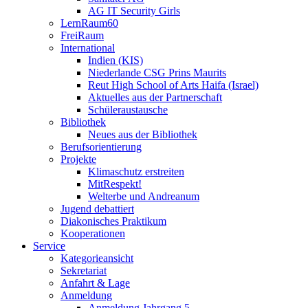
AG IT Security Girls
LernRaum60
FreiRaum
International
Indien (KIS)
Niederlande CSG Prins Maurits
Reut High School of Arts Haifa (Israel)
Aktuelles aus der Partnerschaft
Schüleraustausche
Bibliothek
Neues aus der Bibliothek
Berufsorientierung
Projekte
Klimaschutz erstreiten
MitRespekt!
Welterbe und Andreanum
Jugend debattiert
Diakonisches Praktikum
Kooperationen
Service
Kategorieansicht
Sekretariat
Anfahrt & Lage
Anmeldung
Anmeldung Jahrgang 5