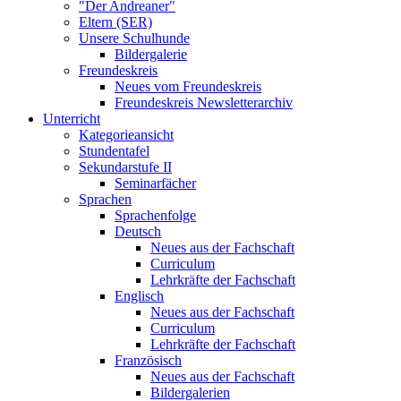
"Der Andreaner"
Eltern (SER)
Unsere Schulhunde
Bildergalerie
Freundeskreis
Neues vom Freundeskreis
Freundeskreis Newsletterarchiv
Unterricht
Kategorieansicht
Stundentafel
Sekundarstufe II
Seminarfächer
Sprachen
Sprachenfolge
Deutsch
Neues aus der Fachschaft
Curriculum
Lehrkräfte der Fachschaft
Englisch
Neues aus der Fachschaft
Curriculum
Lehrkräfte der Fachschaft
Französisch
Neues aus der Fachschaft
Bildergalerien