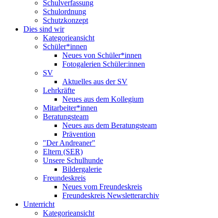
Schulverfassung
Schulordnung
Schutzkonzept
Dies sind wir
Kategorieansicht
Schüler*innen
Neues von Schüler*innen
Fotogalerien Schüler:innen
SV
Aktuelles aus der SV
Lehrkräfte
Neues aus dem Kollegium
Mitarbeiter*innen
Beratungsteam
Neues aus dem Beratungsteam
Prävention
"Der Andreaner"
Eltern (SER)
Unsere Schulhunde
Bildergalerie
Freundeskreis
Neues vom Freundeskreis
Freundeskreis Newsletterarchiv
Unterricht
Kategorieansicht