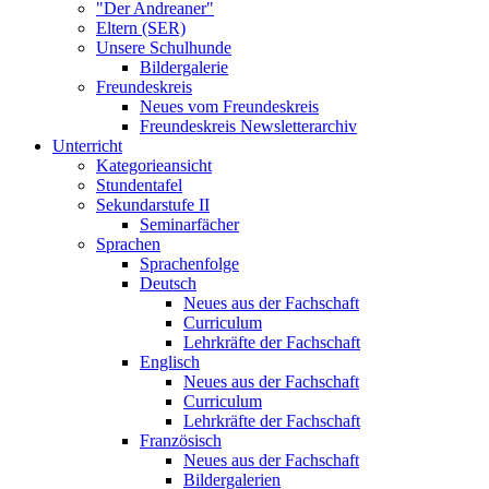
"Der Andreaner"
Eltern (SER)
Unsere Schulhunde
Bildergalerie
Freundeskreis
Neues vom Freundeskreis
Freundeskreis Newsletterarchiv
Unterricht
Kategorieansicht
Stundentafel
Sekundarstufe II
Seminarfächer
Sprachen
Sprachenfolge
Deutsch
Neues aus der Fachschaft
Curriculum
Lehrkräfte der Fachschaft
Englisch
Neues aus der Fachschaft
Curriculum
Lehrkräfte der Fachschaft
Französisch
Neues aus der Fachschaft
Bildergalerien