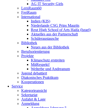
AG IT Security Girls
LernRaum60
FreiRaum
International
Indien (KIS)
Niederlande CSG Prins Maurits
Reut High School of Arts Haifa (Israel)
Aktuelles aus der Partnerschaft
Schüleraustausche
Bibliothek
Neues aus der Bibliothek
Berufsorientierung
Projekte
Klimaschutz erstreiten
MitRespekt!
Welterbe und Andreanum
Jugend debattiert
Diakonisches Praktikum
Kooperationen
Service
Kategorieansicht
Sekretariat
Anfahrt & Lage
Anmeldung
Anmeldung Jahrgang 5