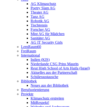
AG Klimaschutz
Poetry Slam AG
Theater AG
Tanz AG
Robotik AG
Tischtennis
Forscher AG
Mint AG für Mädchen
Sanitäter AG
AG IT Security Girls
LernRaum60
FreiRaum
International
Indien (KIS)
Niederlande CSG Prins Maurits
Reut High School of Arts Haifa (Israel)
Aktuelles aus der Partnerschaft
Schüleraustausche
Bibliothek
Neues aus der Bibliothek
Berufsorientierung
Projekte
Klimaschutz erstreiten
MitRespekt!
Welterbe und Andreanum