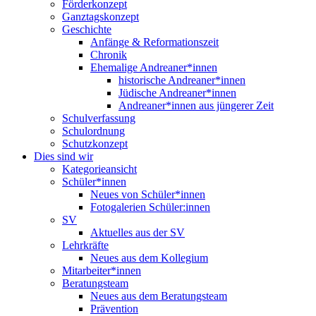
Förderkonzept
Ganztagskonzept
Geschichte
Anfänge & Reformationszeit
Chronik
Ehemalige Andreaner*innen
historische Andreaner*innen
Jüdische Andreaner*innen
Andreaner*innen aus jüngerer Zeit
Schulverfassung
Schulordnung
Schutzkonzept
Dies sind wir
Kategorieansicht
Schüler*innen
Neues von Schüler*innen
Fotogalerien Schüler:innen
SV
Aktuelles aus der SV
Lehrkräfte
Neues aus dem Kollegium
Mitarbeiter*innen
Beratungsteam
Neues aus dem Beratungsteam
Prävention