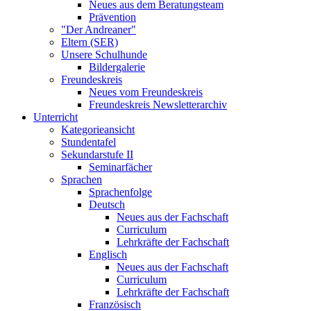
Neues aus dem Beratungsteam
Prävention
"Der Andreaner"
Eltern (SER)
Unsere Schulhunde
Bildergalerie
Freundeskreis
Neues vom Freundeskreis
Freundeskreis Newsletterarchiv
Unterricht
Kategorieansicht
Stundentafel
Sekundarstufe II
Seminarfächer
Sprachen
Sprachenfolge
Deutsch
Neues aus der Fachschaft
Curriculum
Lehrkräfte der Fachschaft
Englisch
Neues aus der Fachschaft
Curriculum
Lehrkräfte der Fachschaft
Französisch