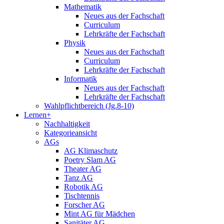
Mathematik
Neues aus der Fachschaft
Curriculum
Lehrkräfte der Fachschaft
Physik
Neues aus der Fachschaft
Curriculum
Lehrkräfte der Fachschaft
Informatik
Neues aus der Fachschaft
Lehrkräfte der Fachschaft
Wahlpflichtbereich (Jg.8-10)
Lernen+
Nachhaltigkeit
Kategorieansicht
AGs
AG Klimaschutz
Poetry Slam AG
Theater AG
Tanz AG
Robotik AG
Tischtennis
Forscher AG
Mint AG für Mädchen
Sanitäter AG