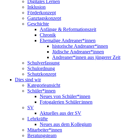
Digitales Lernen
Inklusion
Förderkonzept
Ganztagskonzept
Geschichte
Anfänge & Reformationszeit
Chronik
Ehemalige Andreaner*innen
historische Andreaner*innen
Jüdische Andreaner*innen
Andreaner*innen aus jüngerer Zeit
Schulverfassung
Schulordnung
Schutzkonzept
Dies sind wir
Kategorieansicht
Schüler*innen
Neues von Schüler*innen
Fotogalerien Schüler:innen
SV
Aktuelles aus der SV
Lehrkräfte
Neues aus dem Kollegium
Mitarbeiter*innen
Beratungsteam