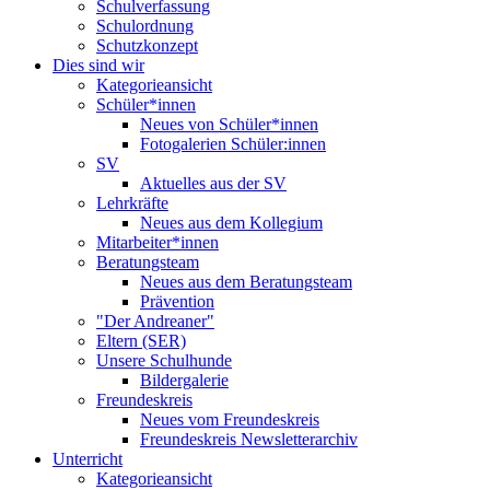
Schulverfassung
Schulordnung
Schutzkonzept
Dies sind wir
Kategorieansicht
Schüler*innen
Neues von Schüler*innen
Fotogalerien Schüler:innen
SV
Aktuelles aus der SV
Lehrkräfte
Neues aus dem Kollegium
Mitarbeiter*innen
Beratungsteam
Neues aus dem Beratungsteam
Prävention
"Der Andreaner"
Eltern (SER)
Unsere Schulhunde
Bildergalerie
Freundeskreis
Neues vom Freundeskreis
Freundeskreis Newsletterarchiv
Unterricht
Kategorieansicht