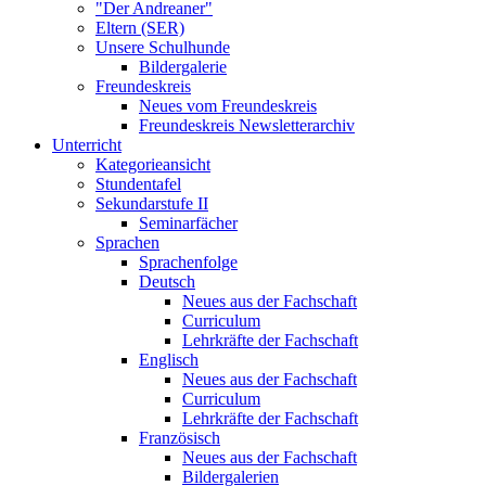
"Der Andreaner"
Eltern (SER)
Unsere Schulhunde
Bildergalerie
Freundeskreis
Neues vom Freundeskreis
Freundeskreis Newsletterarchiv
Unterricht
Kategorieansicht
Stundentafel
Sekundarstufe II
Seminarfächer
Sprachen
Sprachenfolge
Deutsch
Neues aus der Fachschaft
Curriculum
Lehrkräfte der Fachschaft
Englisch
Neues aus der Fachschaft
Curriculum
Lehrkräfte der Fachschaft
Französisch
Neues aus der Fachschaft
Bildergalerien