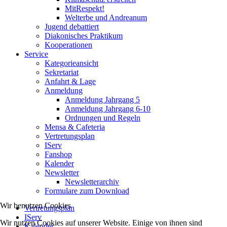
MitRespekt!
Welterbe und Andreanum
Jugend debattiert
Diakonisches Praktikum
Kooperationen
Service
Kategorieansicht
Sekretariat
Anfahrt & Lage
Anmeldung
Anmeldung Jahrgang 5
Anmeldung Jahrgang 6-10
Ordnungen und Regeln
Mensa & Cafeteria
Vertretungsplan
IServ
Fanshop
Kalender
Newsletter
Newsletterarchiv
Formulare zum Download
Wir benutzen Cookies
Vertretungsplan
IServ
Wir nutzen Cookies auf unserer Website. Einige von ihnen sind
Kalender