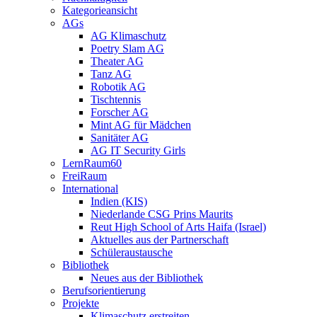
Kategorieansicht
AGs
AG Klimaschutz
Poetry Slam AG
Theater AG
Tanz AG
Robotik AG
Tischtennis
Forscher AG
Mint AG für Mädchen
Sanitäter AG
AG IT Security Girls
LernRaum60
FreiRaum
International
Indien (KIS)
Niederlande CSG Prins Maurits
Reut High School of Arts Haifa (Israel)
Aktuelles aus der Partnerschaft
Schüleraustausche
Bibliothek
Neues aus der Bibliothek
Berufsorientierung
Projekte
Klimaschutz erstreiten