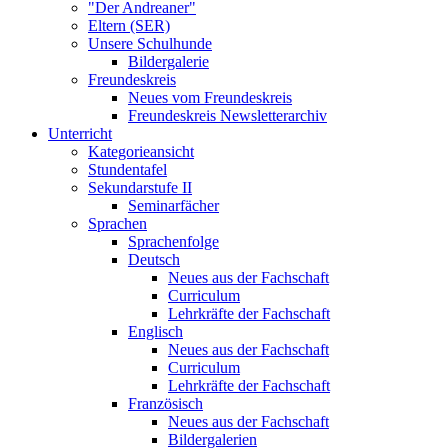
"Der Andreaner"
Eltern (SER)
Unsere Schulhunde
Bildergalerie
Freundeskreis
Neues vom Freundeskreis
Freundeskreis Newsletterarchiv
Unterricht
Kategorieansicht
Stundentafel
Sekundarstufe II
Seminarfächer
Sprachen
Sprachenfolge
Deutsch
Neues aus der Fachschaft
Curriculum
Lehrkräfte der Fachschaft
Englisch
Neues aus der Fachschaft
Curriculum
Lehrkräfte der Fachschaft
Französisch
Neues aus der Fachschaft
Bildergalerien