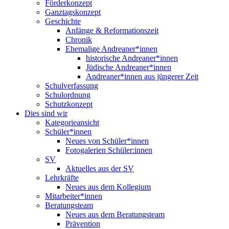
Förderkonzept
Ganztagskonzept
Geschichte
Anfänge & Reformationszeit
Chronik
Ehemalige Andreaner*innen
historische Andreaner*innen
Jüdische Andreaner*innen
Andreaner*innen aus jüngerer Zeit
Schulverfassung
Schulordnung
Schutzkonzept
Dies sind wir
Kategorieansicht
Schüler*innen
Neues von Schüler*innen
Fotogalerien Schüler:innen
SV
Aktuelles aus der SV
Lehrkräfte
Neues aus dem Kollegium
Mitarbeiter*innen
Beratungsteam
Neues aus dem Beratungsteam
Prävention