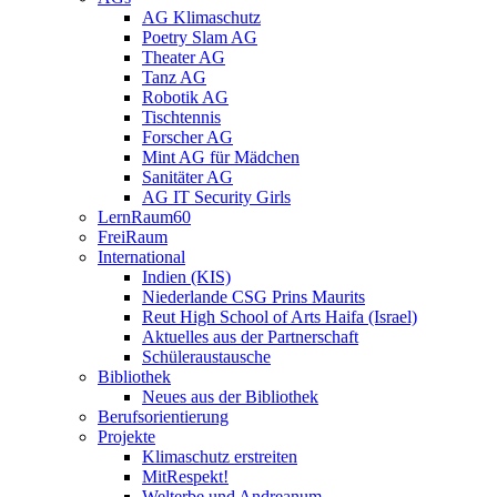
AG Klimaschutz
Poetry Slam AG
Theater AG
Tanz AG
Robotik AG
Tischtennis
Forscher AG
Mint AG für Mädchen
Sanitäter AG
AG IT Security Girls
LernRaum60
FreiRaum
International
Indien (KIS)
Niederlande CSG Prins Maurits
Reut High School of Arts Haifa (Israel)
Aktuelles aus der Partnerschaft
Schüleraustausche
Bibliothek
Neues aus der Bibliothek
Berufsorientierung
Projekte
Klimaschutz erstreiten
MitRespekt!
Welterbe und Andreanum