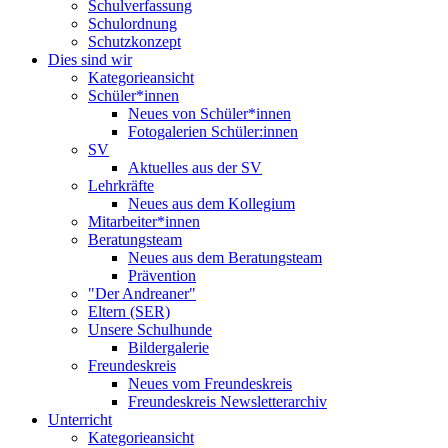
Schulverfassung
Schulordnung
Schutzkonzept
Dies sind wir
Kategorieansicht
Schüler*innen
Neues von Schüler*innen
Fotogalerien Schüler:innen
SV
Aktuelles aus der SV
Lehrkräfte
Neues aus dem Kollegium
Mitarbeiter*innen
Beratungsteam
Neues aus dem Beratungsteam
Prävention
"Der Andreaner"
Eltern (SER)
Unsere Schulhunde
Bildergalerie
Freundeskreis
Neues vom Freundeskreis
Freundeskreis Newsletterarchiv
Unterricht
Kategorieansicht