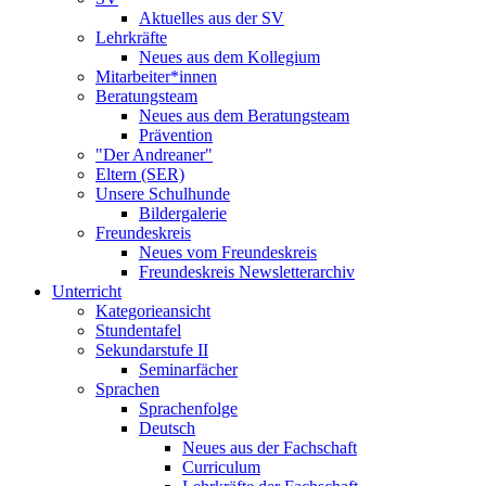
Aktuelles aus der SV
Lehrkräfte
Neues aus dem Kollegium
Mitarbeiter*innen
Beratungsteam
Neues aus dem Beratungsteam
Prävention
"Der Andreaner"
Eltern (SER)
Unsere Schulhunde
Bildergalerie
Freundeskreis
Neues vom Freundeskreis
Freundeskreis Newsletterarchiv
Unterricht
Kategorieansicht
Stundentafel
Sekundarstufe II
Seminarfächer
Sprachen
Sprachenfolge
Deutsch
Neues aus der Fachschaft
Curriculum