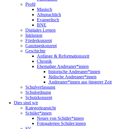
Profil
Musisch
Altsprachlich
Evangelisch
BNE
Digitales Lernen
Inklusion
Förderkonzept
Ganztagskonzept
Geschichte
Anfänge & Reformationszeit
Chronik
Ehemalige Andreaner*innen
historische Andreaner*innen
Jüdische Andreaner*innen
Andreaner*innen aus jüngerer Zeit
Schulverfassung
Schulordnung
Schutzkonzept
Dies sind wir
Kategorieansicht
Schüler*innen
Neues von Schüler*innen
Fotogalerien Schüler:innen
SV