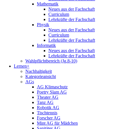
Mathematik
Neues aus der Fachschaft
Curriculum
Lehrkräfte der Fachschaft
Physik
Neues aus der Fachschaft
Curriculum
Lehrkräfte der Fachschaft
Informatik
Neues aus der Fachschaft
Lehrkräfte der Fachschaft
Wahlpflichtbereich (Jg.8-10)
Lernen+
Nachhaltigkeit
Kategorieansicht
AGs
AG Klimaschutz
Poetry Slam AG
Theater AG
Tanz AG
Robotik AG
Tischtennis
Forscher AG
Mint AG für Mädchen
Sanitäter AG