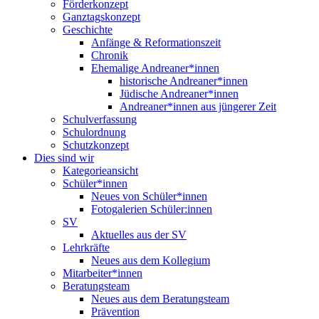
Förderkonzept
Ganztagskonzept
Geschichte
Anfänge & Reformationszeit
Chronik
Ehemalige Andreaner*innen
historische Andreaner*innen
Jüdische Andreaner*innen
Andreaner*innen aus jüngerer Zeit
Schulverfassung
Schulordnung
Schutzkonzept
Dies sind wir
Kategorieansicht
Schüler*innen
Neues von Schüler*innen
Fotogalerien Schüler:innen
SV
Aktuelles aus der SV
Lehrkräfte
Neues aus dem Kollegium
Mitarbeiter*innen
Beratungsteam
Neues aus dem Beratungsteam
Prävention