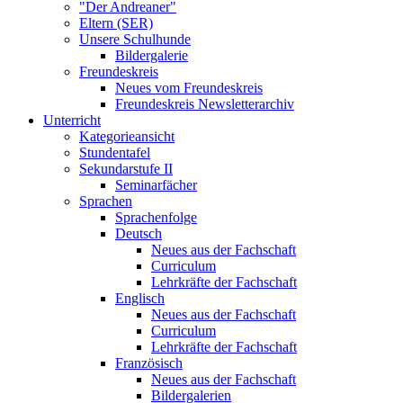
"Der Andreaner"
Eltern (SER)
Unsere Schulhunde
Bildergalerie
Freundeskreis
Neues vom Freundeskreis
Freundeskreis Newsletterarchiv
Unterricht
Kategorieansicht
Stundentafel
Sekundarstufe II
Seminarfächer
Sprachen
Sprachenfolge
Deutsch
Neues aus der Fachschaft
Curriculum
Lehrkräfte der Fachschaft
Englisch
Neues aus der Fachschaft
Curriculum
Lehrkräfte der Fachschaft
Französisch
Neues aus der Fachschaft
Bildergalerien