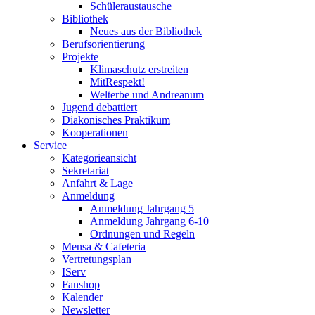
Schüleraustausche
Bibliothek
Neues aus der Bibliothek
Berufsorientierung
Projekte
Klimaschutz erstreiten
MitRespekt!
Welterbe und Andreanum
Jugend debattiert
Diakonisches Praktikum
Kooperationen
Service
Kategorieansicht
Sekretariat
Anfahrt & Lage
Anmeldung
Anmeldung Jahrgang 5
Anmeldung Jahrgang 6-10
Ordnungen und Regeln
Mensa & Cafeteria
Vertretungsplan
IServ
Fanshop
Kalender
Newsletter