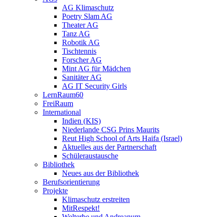
AG Klimaschutz
Poetry Slam AG
Theater AG
Tanz AG
Robotik AG
Tischtennis
Forscher AG
Mint AG für Mädchen
Sanitäter AG
AG IT Security Girls
LernRaum60
FreiRaum
International
Indien (KIS)
Niederlande CSG Prins Maurits
Reut High School of Arts Haifa (Israel)
Aktuelles aus der Partnerschaft
Schüleraustausche
Bibliothek
Neues aus der Bibliothek
Berufsorientierung
Projekte
Klimaschutz erstreiten
MitRespekt!
Welterbe und Andreanum