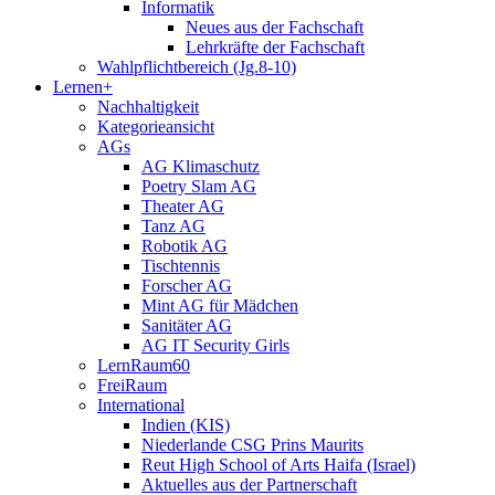
Informatik
Neues aus der Fachschaft
Lehrkräfte der Fachschaft
Wahlpflichtbereich (Jg.8-10)
Lernen+
Nachhaltigkeit
Kategorieansicht
AGs
AG Klimaschutz
Poetry Slam AG
Theater AG
Tanz AG
Robotik AG
Tischtennis
Forscher AG
Mint AG für Mädchen
Sanitäter AG
AG IT Security Girls
LernRaum60
FreiRaum
International
Indien (KIS)
Niederlande CSG Prins Maurits
Reut High School of Arts Haifa (Israel)
Aktuelles aus der Partnerschaft