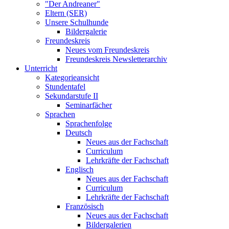
"Der Andreaner"
Eltern (SER)
Unsere Schulhunde
Bildergalerie
Freundeskreis
Neues vom Freundeskreis
Freundeskreis Newsletterarchiv
Unterricht
Kategorieansicht
Stundentafel
Sekundarstufe II
Seminarfächer
Sprachen
Sprachenfolge
Deutsch
Neues aus der Fachschaft
Curriculum
Lehrkräfte der Fachschaft
Englisch
Neues aus der Fachschaft
Curriculum
Lehrkräfte der Fachschaft
Französisch
Neues aus der Fachschaft
Bildergalerien