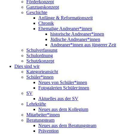
Förderkonzept
Ganztagskonzept
Geschichte
Anfänge & Reformationszeit
Chronik
Ehemalige Andreaner*innen
historische Andreaner*innen
Jüdische Andreaner*innen
Andreaner*innen aus jüngerer Zeit
Schulverfassung
Schulordnung
Schutzkonzept
Dies sind wir
Kategorieansicht
Schüler*innen
Neues von Schüler*innen
Fotogalerien Schüler:innen
SV
Aktuelles aus der SV
Lehrkräfte
Neues aus dem Kollegium
Mitarbeiter*innen
Beratungsteam
Neues aus dem Beratungsteam
Prävention