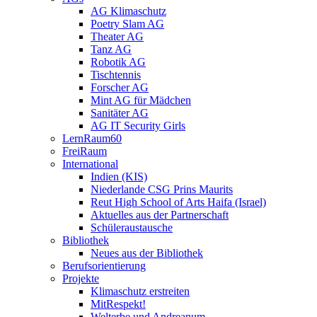
AG Klimaschutz
Poetry Slam AG
Theater AG
Tanz AG
Robotik AG
Tischtennis
Forscher AG
Mint AG für Mädchen
Sanitäter AG
AG IT Security Girls
LernRaum60
FreiRaum
International
Indien (KIS)
Niederlande CSG Prins Maurits
Reut High School of Arts Haifa (Israel)
Aktuelles aus der Partnerschaft
Schüleraustausche
Bibliothek
Neues aus der Bibliothek
Berufsorientierung
Projekte
Klimaschutz erstreiten
MitRespekt!
Welterbe und Andreanum