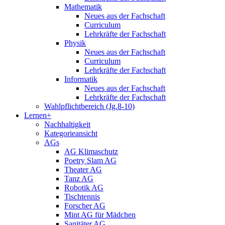
Mathematik
Neues aus der Fachschaft
Curriculum
Lehrkräfte der Fachschaft
Physik
Neues aus der Fachschaft
Curriculum
Lehrkräfte der Fachschaft
Informatik
Neues aus der Fachschaft
Lehrkräfte der Fachschaft
Wahlpflichtbereich (Jg.8-10)
Lernen+
Nachhaltigkeit
Kategorieansicht
AGs
AG Klimaschutz
Poetry Slam AG
Theater AG
Tanz AG
Robotik AG
Tischtennis
Forscher AG
Mint AG für Mädchen
Sanitäter AG