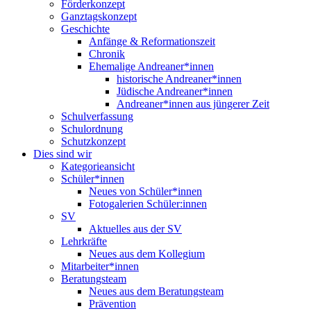
Förderkonzept
Ganztagskonzept
Geschichte
Anfänge & Reformationszeit
Chronik
Ehemalige Andreaner*innen
historische Andreaner*innen
Jüdische Andreaner*innen
Andreaner*innen aus jüngerer Zeit
Schulverfassung
Schulordnung
Schutzkonzept
Dies sind wir
Kategorieansicht
Schüler*innen
Neues von Schüler*innen
Fotogalerien Schüler:innen
SV
Aktuelles aus der SV
Lehrkräfte
Neues aus dem Kollegium
Mitarbeiter*innen
Beratungsteam
Neues aus dem Beratungsteam
Prävention