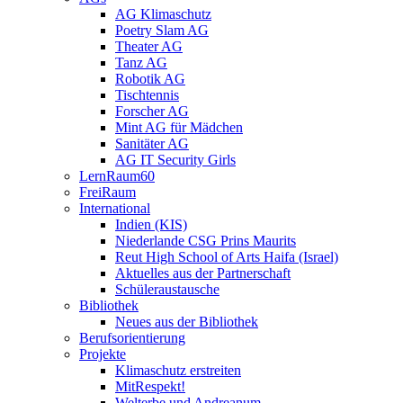
AG Klimaschutz
Poetry Slam AG
Theater AG
Tanz AG
Robotik AG
Tischtennis
Forscher AG
Mint AG für Mädchen
Sanitäter AG
AG IT Security Girls
LernRaum60
FreiRaum
International
Indien (KIS)
Niederlande CSG Prins Maurits
Reut High School of Arts Haifa (Israel)
Aktuelles aus der Partnerschaft
Schüleraustausche
Bibliothek
Neues aus der Bibliothek
Berufsorientierung
Projekte
Klimaschutz erstreiten
MitRespekt!
Welterbe und Andreanum