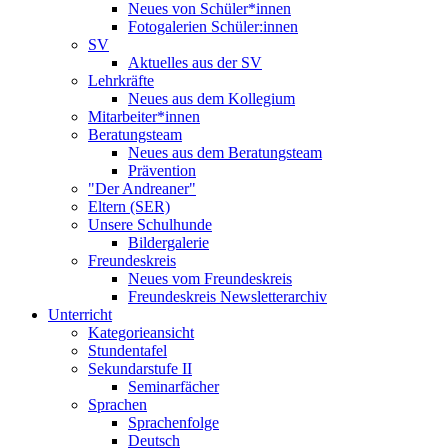
Neues von Schüler*innen
Fotogalerien Schüler:innen
SV
Aktuelles aus der SV
Lehrkräfte
Neues aus dem Kollegium
Mitarbeiter*innen
Beratungsteam
Neues aus dem Beratungsteam
Prävention
"Der Andreaner"
Eltern (SER)
Unsere Schulhunde
Bildergalerie
Freundeskreis
Neues vom Freundeskreis
Freundeskreis Newsletterarchiv
Unterricht
Kategorieansicht
Stundentafel
Sekundarstufe II
Seminarfächer
Sprachen
Sprachenfolge
Deutsch