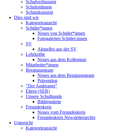
Schulverfassung
Schulordnung
Schutzkonzept
Dies sind wir
Kategorieansicht
Schüler*innen
Neues von Schüler*innen
Fotogalerien Schüler:innen
SV
Aktuelles aus der SV
Lehrkräfte
Neues aus dem Kollegium
Mitarbeiter*innen
Beratungsteam
Neues aus dem Beratungsteam
Prävention
"Der Andreaner"
Eltern (SER)
Unsere Schulhunde
Bildergalerie
Freundeskreis
Neues vom Freundeskreis
Freundeskreis Newsletterarchiv
Unterricht
Kategorieansicht