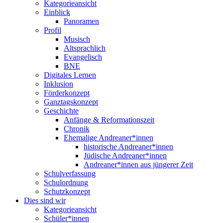
Kategorieansicht
Einblick
Panoramen
Profil
Musisch
Altsprachlich
Evangelisch
BNE
Digitales Lernen
Inklusion
Förderkonzept
Ganztagskonzept
Geschichte
Anfänge & Reformationszeit
Chronik
Ehemalige Andreaner*innen
historische Andreaner*innen
Jüdische Andreaner*innen
Andreaner*innen aus jüngerer Zeit
Schulverfassung
Schulordnung
Schutzkonzept
Dies sind wir
Kategorieansicht
Schüler*innen