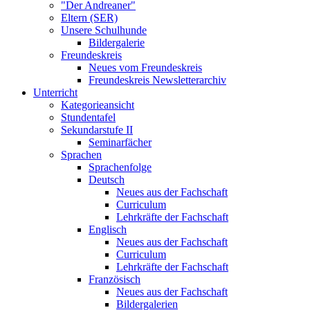
"Der Andreaner"
Eltern (SER)
Unsere Schulhunde
Bildergalerie
Freundeskreis
Neues vom Freundeskreis
Freundeskreis Newsletterarchiv
Unterricht
Kategorieansicht
Stundentafel
Sekundarstufe II
Seminarfächer
Sprachen
Sprachenfolge
Deutsch
Neues aus der Fachschaft
Curriculum
Lehrkräfte der Fachschaft
Englisch
Neues aus der Fachschaft
Curriculum
Lehrkräfte der Fachschaft
Französisch
Neues aus der Fachschaft
Bildergalerien