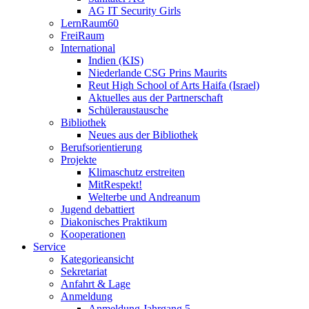
AG IT Security Girls
LernRaum60
FreiRaum
International
Indien (KIS)
Niederlande CSG Prins Maurits
Reut High School of Arts Haifa (Israel)
Aktuelles aus der Partnerschaft
Schüleraustausche
Bibliothek
Neues aus der Bibliothek
Berufsorientierung
Projekte
Klimaschutz erstreiten
MitRespekt!
Welterbe und Andreanum
Jugend debattiert
Diakonisches Praktikum
Kooperationen
Service
Kategorieansicht
Sekretariat
Anfahrt & Lage
Anmeldung
Anmeldung Jahrgang 5