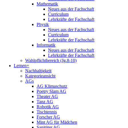
Mathematik
Neues aus der Fachschaft
Curriculum
Lehrkräfte der Fachschaft
Physik
Neues aus der Fachschaft
Curriculum
Lehrkräfte der Fachschaft
Informatik
Neues aus der Fachschaft
Lehrkräfte der Fachschaft
Wahlpflichtbereich (Jg.8-10)
Lernen+
Nachhaltigkeit
Kategorieansicht
AGs
AG Klimaschutz
Poetry Slam AG
Theater AG
Tanz AG
Robotik AG
Tischtennis
Forscher AG
Mint AG für Mädchen
Sanitäter AG