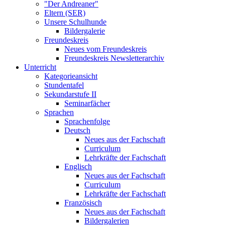
"Der Andreaner"
Eltern (SER)
Unsere Schulhunde
Bildergalerie
Freundeskreis
Neues vom Freundeskreis
Freundeskreis Newsletterarchiv
Unterricht
Kategorieansicht
Stundentafel
Sekundarstufe II
Seminarfächer
Sprachen
Sprachenfolge
Deutsch
Neues aus der Fachschaft
Curriculum
Lehrkräfte der Fachschaft
Englisch
Neues aus der Fachschaft
Curriculum
Lehrkräfte der Fachschaft
Französisch
Neues aus der Fachschaft
Bildergalerien