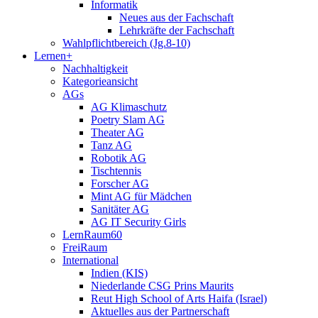
Informatik
Neues aus der Fachschaft
Lehrkräfte der Fachschaft
Wahlpflichtbereich (Jg.8-10)
Lernen+
Nachhaltigkeit
Kategorieansicht
AGs
AG Klimaschutz
Poetry Slam AG
Theater AG
Tanz AG
Robotik AG
Tischtennis
Forscher AG
Mint AG für Mädchen
Sanitäter AG
AG IT Security Girls
LernRaum60
FreiRaum
International
Indien (KIS)
Niederlande CSG Prins Maurits
Reut High School of Arts Haifa (Israel)
Aktuelles aus der Partnerschaft