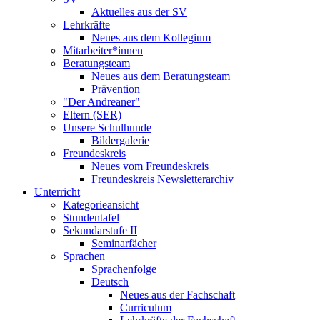
Aktuelles aus der SV
Lehrkräfte
Neues aus dem Kollegium
Mitarbeiter*innen
Beratungsteam
Neues aus dem Beratungsteam
Prävention
"Der Andreaner"
Eltern (SER)
Unsere Schulhunde
Bildergalerie
Freundeskreis
Neues vom Freundeskreis
Freundeskreis Newsletterarchiv
Unterricht
Kategorieansicht
Stundentafel
Sekundarstufe II
Seminarfächer
Sprachen
Sprachenfolge
Deutsch
Neues aus der Fachschaft
Curriculum