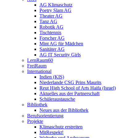
AG Klimaschutz
Poetry Slam AG
Theater AG
Tanz AG
Robotik AG
Tischtennis
Forscher AG
Mint AG für Mädchen
Sanitäter AG
AG IT Security Girls
LernRaum60
FreiRaum
International
Indien (KIS)
Niederlande CSG Prins Maurits
Reut High School of Arts Haifa (Israel)
Aktuelles aus der Partnerschaft
Schüleraustausche
Bibliothek
Neues aus der Bibliothek
Berufsorientierung
Projekte
Klimaschutz erstreiten
MitRespekt!
Welterbe und Andreanum