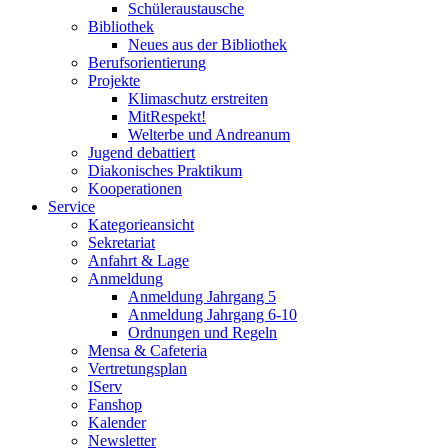
Schüleraustausche
Bibliothek
Neues aus der Bibliothek
Berufsorientierung
Projekte
Klimaschutz erstreiten
MitRespekt!
Welterbe und Andreanum
Jugend debattiert
Diakonisches Praktikum
Kooperationen
Service
Kategorieansicht
Sekretariat
Anfahrt & Lage
Anmeldung
Anmeldung Jahrgang 5
Anmeldung Jahrgang 6-10
Ordnungen und Regeln
Mensa & Cafeteria
Vertretungsplan
IServ
Fanshop
Kalender
Newsletter