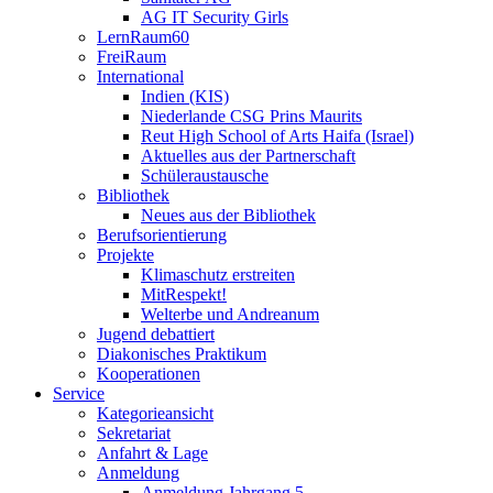
AG IT Security Girls
LernRaum60
FreiRaum
International
Indien (KIS)
Niederlande CSG Prins Maurits
Reut High School of Arts Haifa (Israel)
Aktuelles aus der Partnerschaft
Schüleraustausche
Bibliothek
Neues aus der Bibliothek
Berufsorientierung
Projekte
Klimaschutz erstreiten
MitRespekt!
Welterbe und Andreanum
Jugend debattiert
Diakonisches Praktikum
Kooperationen
Service
Kategorieansicht
Sekretariat
Anfahrt & Lage
Anmeldung
Anmeldung Jahrgang 5