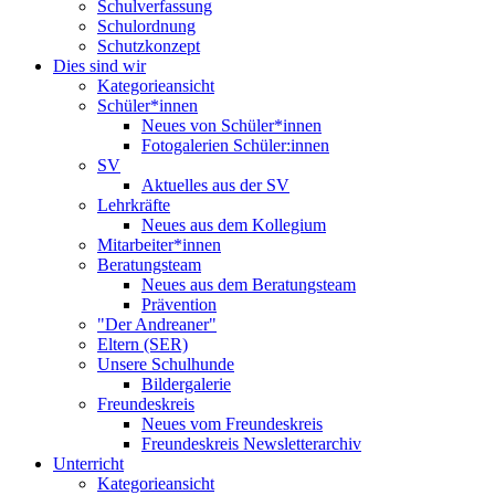
Schulverfassung
Schulordnung
Schutzkonzept
Dies sind wir
Kategorieansicht
Schüler*innen
Neues von Schüler*innen
Fotogalerien Schüler:innen
SV
Aktuelles aus der SV
Lehrkräfte
Neues aus dem Kollegium
Mitarbeiter*innen
Beratungsteam
Neues aus dem Beratungsteam
Prävention
"Der Andreaner"
Eltern (SER)
Unsere Schulhunde
Bildergalerie
Freundeskreis
Neues vom Freundeskreis
Freundeskreis Newsletterarchiv
Unterricht
Kategorieansicht