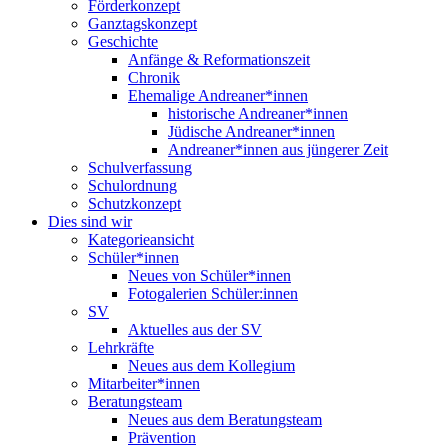
Förderkonzept
Ganztagskonzept
Geschichte
Anfänge & Reformationszeit
Chronik
Ehemalige Andreaner*innen
historische Andreaner*innen
Jüdische Andreaner*innen
Andreaner*innen aus jüngerer Zeit
Schulverfassung
Schulordnung
Schutzkonzept
Dies sind wir
Kategorieansicht
Schüler*innen
Neues von Schüler*innen
Fotogalerien Schüler:innen
SV
Aktuelles aus der SV
Lehrkräfte
Neues aus dem Kollegium
Mitarbeiter*innen
Beratungsteam
Neues aus dem Beratungsteam
Prävention