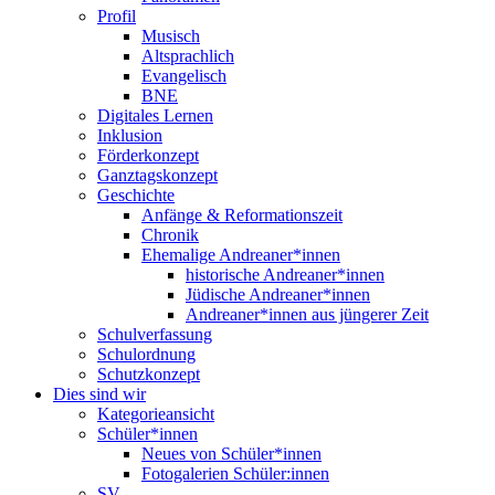
Profil
Musisch
Altsprachlich
Evangelisch
BNE
Digitales Lernen
Inklusion
Förderkonzept
Ganztagskonzept
Geschichte
Anfänge & Reformationszeit
Chronik
Ehemalige Andreaner*innen
historische Andreaner*innen
Jüdische Andreaner*innen
Andreaner*innen aus jüngerer Zeit
Schulverfassung
Schulordnung
Schutzkonzept
Dies sind wir
Kategorieansicht
Schüler*innen
Neues von Schüler*innen
Fotogalerien Schüler:innen
SV