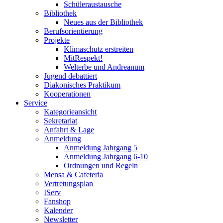
Schüleraustausche
Bibliothek
Neues aus der Bibliothek
Berufsorientierung
Projekte
Klimaschutz erstreiten
MitRespekt!
Welterbe und Andreanum
Jugend debattiert
Diakonisches Praktikum
Kooperationen
Service
Kategorieansicht
Sekretariat
Anfahrt & Lage
Anmeldung
Anmeldung Jahrgang 5
Anmeldung Jahrgang 6-10
Ordnungen und Regeln
Mensa & Cafeteria
Vertretungsplan
IServ
Fanshop
Kalender
Newsletter