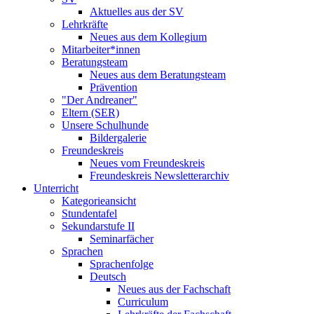
Aktuelles aus der SV
Lehrkräfte
Neues aus dem Kollegium
Mitarbeiter*innen
Beratungsteam
Neues aus dem Beratungsteam
Prävention
"Der Andreaner"
Eltern (SER)
Unsere Schulhunde
Bildergalerie
Freundeskreis
Neues vom Freundeskreis
Freundeskreis Newsletterarchiv
Unterricht
Kategorieansicht
Stundentafel
Sekundarstufe II
Seminarfächer
Sprachen
Sprachenfolge
Deutsch
Neues aus der Fachschaft
Curriculum