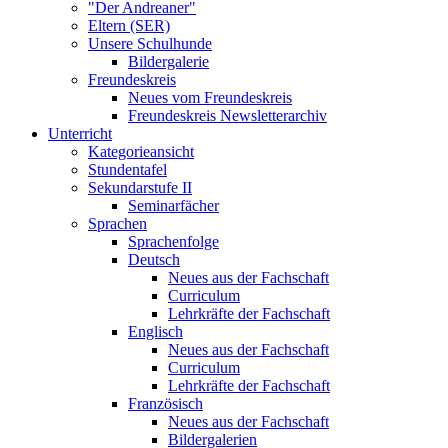
"Der Andreaner"
Eltern (SER)
Unsere Schulhunde
Bildergalerie
Freundeskreis
Neues vom Freundeskreis
Freundeskreis Newsletterarchiv
Unterricht
Kategorieansicht
Stundentafel
Sekundarstufe II
Seminarfächer
Sprachen
Sprachenfolge
Deutsch
Neues aus der Fachschaft
Curriculum
Lehrkräfte der Fachschaft
Englisch
Neues aus der Fachschaft
Curriculum
Lehrkräfte der Fachschaft
Französisch
Neues aus der Fachschaft
Bildergalerien