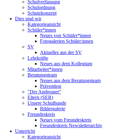
Schulverfassung
Schulordnung
Schutzkonzept
Dies sind wir
Kategorieansicht
Schüler*innen
Neues von Schüler*innen
Fotogalerien Schüler:innen
SV
Aktuelles aus der SV
Lehrkräfte
Neues aus dem Kollegium
Mitarbeiter*innen
Beratungsteam
Neues aus dem Beratungsteam
Prävention
"Der Andreaner"
Eltern (SER)
Unsere Schulhunde
Bildergalerie
Freundeskreis
Neues vom Freundeskreis
Freundeskreis Newsletterarchiv
Unterricht
Kategorieansicht