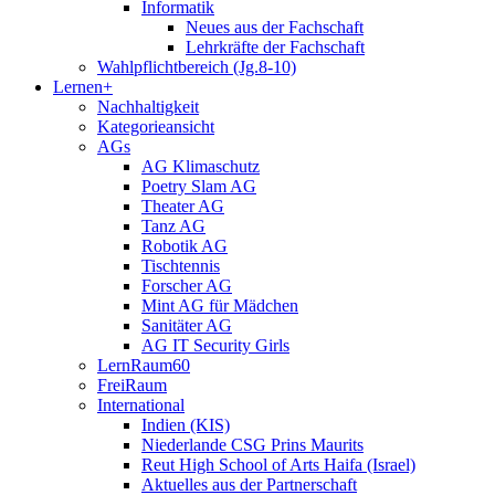
Informatik
Neues aus der Fachschaft
Lehrkräfte der Fachschaft
Wahlpflichtbereich (Jg.8-10)
Lernen+
Nachhaltigkeit
Kategorieansicht
AGs
AG Klimaschutz
Poetry Slam AG
Theater AG
Tanz AG
Robotik AG
Tischtennis
Forscher AG
Mint AG für Mädchen
Sanitäter AG
AG IT Security Girls
LernRaum60
FreiRaum
International
Indien (KIS)
Niederlande CSG Prins Maurits
Reut High School of Arts Haifa (Israel)
Aktuelles aus der Partnerschaft