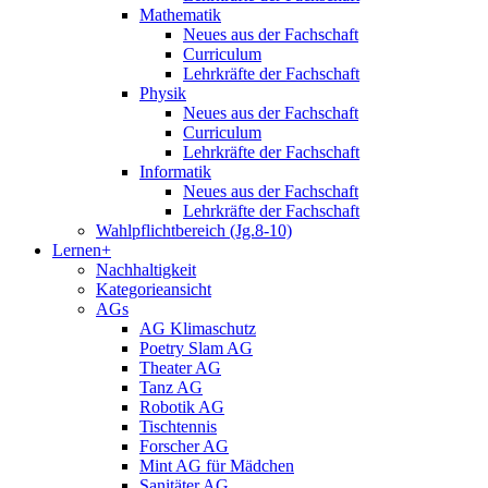
Mathematik
Neues aus der Fachschaft
Curriculum
Lehrkräfte der Fachschaft
Physik
Neues aus der Fachschaft
Curriculum
Lehrkräfte der Fachschaft
Informatik
Neues aus der Fachschaft
Lehrkräfte der Fachschaft
Wahlpflichtbereich (Jg.8-10)
Lernen+
Nachhaltigkeit
Kategorieansicht
AGs
AG Klimaschutz
Poetry Slam AG
Theater AG
Tanz AG
Robotik AG
Tischtennis
Forscher AG
Mint AG für Mädchen
Sanitäter AG