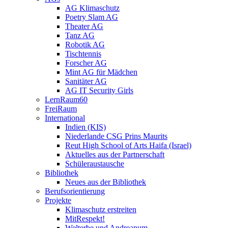
AG Klimaschutz
Poetry Slam AG
Theater AG
Tanz AG
Robotik AG
Tischtennis
Forscher AG
Mint AG für Mädchen
Sanitäter AG
AG IT Security Girls
LernRaum60
FreiRaum
International
Indien (KIS)
Niederlande CSG Prins Maurits
Reut High School of Arts Haifa (Israel)
Aktuelles aus der Partnerschaft
Schüleraustausche
Bibliothek
Neues aus der Bibliothek
Berufsorientierung
Projekte
Klimaschutz erstreiten
MitRespekt!
Welterbe und Andreanum