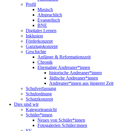
Profil
Musisch
Altsprachlich
Evangelisch
BNE
Digitales Lernen
Inklusion
Förderkonzept
Ganztagskonzept
Geschichte
Anfänge & Reformationszeit
Chronik
Ehemalige Andreaner*innen
historische Andreaner*innen
Jüdische Andreaner*innen
Andreaner*innen aus jüngerer Zeit
Schulverfassung
Schulordnung
Schutzkonzept
Dies sind wir
Kategorieansicht
Schüler*innen
Neues von Schüler*innen
Fotogalerien Schüler:innen
SV