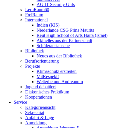
AG IT Security Girls
LernRaum60
FreiRaum
International
Indien (KIS)
Niederlande CSG Prins Maurits
Reut High School of Arts Haifa (Israel)
Aktuelles aus der Partnerschaft
Schüleraustausche
Bibliothek
Neues aus der Bibliothek
Berufsorientierung
Projekte
Klimaschutz erstreiten
MitRespekt!
Welterbe und Andreanum
Jugend debattiert
Diakonisches Praktikum
Kooperationen
Service
Kategorieansicht
Sekretariat
Anfahrt & Lage
Anmeldung
Anmeldung Jahrgang 5