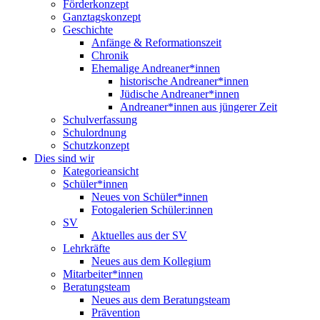
Förderkonzept
Ganztagskonzept
Geschichte
Anfänge & Reformationszeit
Chronik
Ehemalige Andreaner*innen
historische Andreaner*innen
Jüdische Andreaner*innen
Andreaner*innen aus jüngerer Zeit
Schulverfassung
Schulordnung
Schutzkonzept
Dies sind wir
Kategorieansicht
Schüler*innen
Neues von Schüler*innen
Fotogalerien Schüler:innen
SV
Aktuelles aus der SV
Lehrkräfte
Neues aus dem Kollegium
Mitarbeiter*innen
Beratungsteam
Neues aus dem Beratungsteam
Prävention