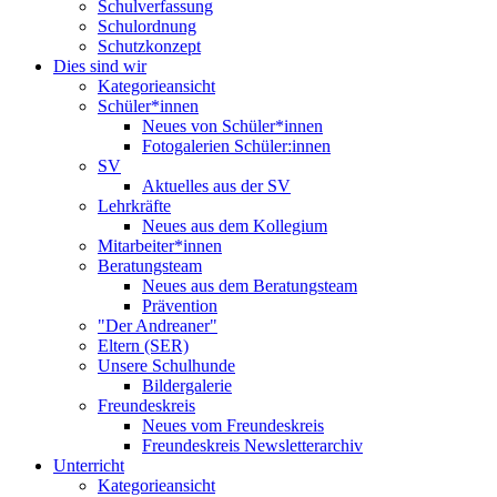
Schulverfassung
Schulordnung
Schutzkonzept
Dies sind wir
Kategorieansicht
Schüler*innen
Neues von Schüler*innen
Fotogalerien Schüler:innen
SV
Aktuelles aus der SV
Lehrkräfte
Neues aus dem Kollegium
Mitarbeiter*innen
Beratungsteam
Neues aus dem Beratungsteam
Prävention
"Der Andreaner"
Eltern (SER)
Unsere Schulhunde
Bildergalerie
Freundeskreis
Neues vom Freundeskreis
Freundeskreis Newsletterarchiv
Unterricht
Kategorieansicht