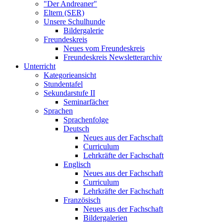
"Der Andreaner"
Eltern (SER)
Unsere Schulhunde
Bildergalerie
Freundeskreis
Neues vom Freundeskreis
Freundeskreis Newsletterarchiv
Unterricht
Kategorieansicht
Stundentafel
Sekundarstufe II
Seminarfächer
Sprachen
Sprachenfolge
Deutsch
Neues aus der Fachschaft
Curriculum
Lehrkräfte der Fachschaft
Englisch
Neues aus der Fachschaft
Curriculum
Lehrkräfte der Fachschaft
Französisch
Neues aus der Fachschaft
Bildergalerien