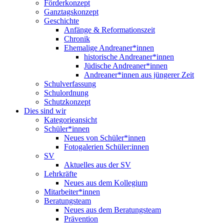
Förderkonzept
Ganztagskonzept
Geschichte
Anfänge & Reformationszeit
Chronik
Ehemalige Andreaner*innen
historische Andreaner*innen
Jüdische Andreaner*innen
Andreaner*innen aus jüngerer Zeit
Schulverfassung
Schulordnung
Schutzkonzept
Dies sind wir
Kategorieansicht
Schüler*innen
Neues von Schüler*innen
Fotogalerien Schüler:innen
SV
Aktuelles aus der SV
Lehrkräfte
Neues aus dem Kollegium
Mitarbeiter*innen
Beratungsteam
Neues aus dem Beratungsteam
Prävention