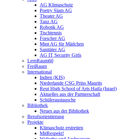
AG Klimaschutz
Poetry Slam AG
Theater AG
Tanz AG
Robotik AG
Tischtennis
Forscher AG
Mint AG für Mädchen
Sanitäter AG
AG IT Security Girls
LernRaum60
FreiRaum
International
Indien (KIS)
Niederlande CSG Prins Maurits
Reut High School of Arts Haifa (Israel)
Aktuelles aus der Partnerschaft
Schüleraustausche
Bibliothek
Neues aus der Bibliothek
Berufsorientierung
Projekte
Klimaschutz erstreiten
MitRespekt!
Welterbe und Andreanum