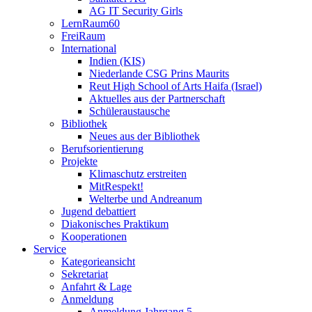
AG IT Security Girls
LernRaum60
FreiRaum
International
Indien (KIS)
Niederlande CSG Prins Maurits
Reut High School of Arts Haifa (Israel)
Aktuelles aus der Partnerschaft
Schüleraustausche
Bibliothek
Neues aus der Bibliothek
Berufsorientierung
Projekte
Klimaschutz erstreiten
MitRespekt!
Welterbe und Andreanum
Jugend debattiert
Diakonisches Praktikum
Kooperationen
Service
Kategorieansicht
Sekretariat
Anfahrt & Lage
Anmeldung
Anmeldung Jahrgang 5