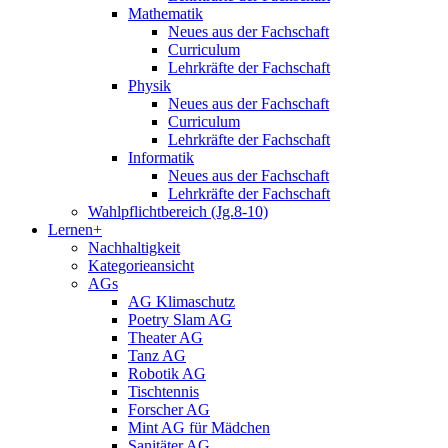
Mathematik
Neues aus der Fachschaft
Curriculum
Lehrkräfte der Fachschaft
Physik
Neues aus der Fachschaft
Curriculum
Lehrkräfte der Fachschaft
Informatik
Neues aus der Fachschaft
Lehrkräfte der Fachschaft
Wahlpflichtbereich (Jg.8-10)
Lernen+
Nachhaltigkeit
Kategorieansicht
AGs
AG Klimaschutz
Poetry Slam AG
Theater AG
Tanz AG
Robotik AG
Tischtennis
Forscher AG
Mint AG für Mädchen
Sanitäter AG