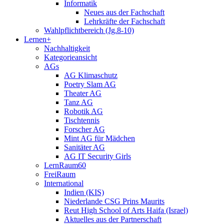
Informatik
Neues aus der Fachschaft
Lehrkräfte der Fachschaft
Wahlpflichtbereich (Jg.8-10)
Lernen+
Nachhaltigkeit
Kategorieansicht
AGs
AG Klimaschutz
Poetry Slam AG
Theater AG
Tanz AG
Robotik AG
Tischtennis
Forscher AG
Mint AG für Mädchen
Sanitäter AG
AG IT Security Girls
LernRaum60
FreiRaum
International
Indien (KIS)
Niederlande CSG Prins Maurits
Reut High School of Arts Haifa (Israel)
Aktuelles aus der Partnerschaft