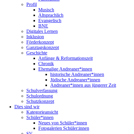
Profil
Musisch
Altsprachlich
Evangelisch
BNE
Digitales Lernen
Inklusion
Förderkonzept
Ganztagskonzept
Geschichte
Anfänge & Reformationszeit
Chronik
Ehemalige Andreaner*innen
historische Andreaner*innen
Jüdische Andreaner*innen
Andreaner*innen aus jüngerer Zeit
Schulverfassung
Schulordnung
Schutzkonzept
Dies sind wir
Kategorieansicht
Schüler*innen
Neues von Schüler*innen
Fotogalerien Schüler:innen
SV