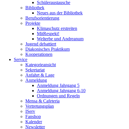
Schüleraustausche
Bibliothek
Neues aus der Bibliothek
Berufsorientierung
Projekte
Klimaschutz erstreiten
MitRespekt!
Welterbe und Andreanum
Jugend debattiert
Diakonisches Praktikum
Kooperationen
Service
Kategorieansicht
Sekretariat
Anfahrt & Lage
Anmeldung
Anmeldung Jahrgang 5
Anmeldung Jahrgang 6-10
Ordnungen und Regeln
Mensa & Cafeteria
Vertretungsplan
IServ
Fanshop
Kalender
Newsletter