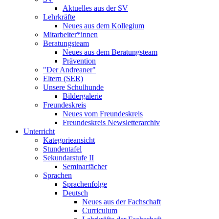
Aktuelles aus der SV
Lehrkräfte
Neues aus dem Kollegium
Mitarbeiter*innen
Beratungsteam
Neues aus dem Beratungsteam
Prävention
"Der Andreaner"
Eltern (SER)
Unsere Schulhunde
Bildergalerie
Freundeskreis
Neues vom Freundeskreis
Freundeskreis Newsletterarchiv
Unterricht
Kategorieansicht
Stundentafel
Sekundarstufe II
Seminarfächer
Sprachen
Sprachenfolge
Deutsch
Neues aus der Fachschaft
Curriculum