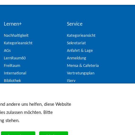
Lernen+
Service
Nachhaltigkeit
Kategorieansicht
Kategorieansicht
Sekretariat
AGs
Anfahrt & Lage
LernRaum60
Anmeldung
FreiRaum
Mensa & Cafeteria
International
Vertretungsplan
Bibliothek
IServ
Berufsorientierung
Fanshop
Projekte
Kalender
Jugend debattiert
Newsletter
end andere uns helfen, diese Website
Diakonisches Praktikum
Formulare zum Download
ies zulassen möchten. Bitte
Kooperationen
ng stehen.