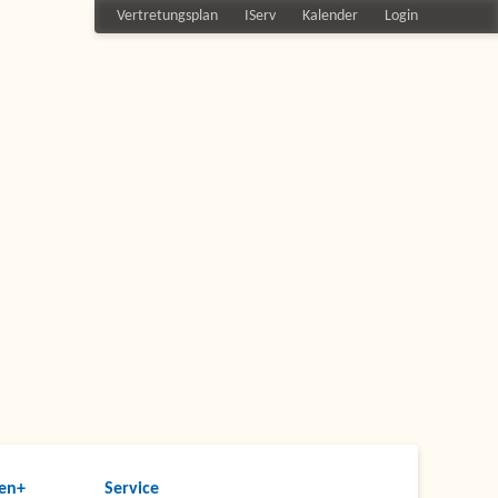
Vertretungsplan
IServ
Kalender
Login
en+
Service