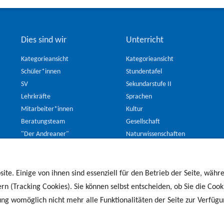
Dies sind wir
Unterricht
Kategorieansicht
Kategorieansicht
Schüler*innen
Stundentafel
SV
Sekundarstufe II
Lehrkräfte
Sprachen
Mitarbeiter*innen
Kultur
Beratungsteam
Gesellschaft
"Der Andreaner"
Naturwissenschaften
Eltern (SER)
Wahlpflichtbereich (Jg.8-
Unsere Schulhunde
10)
Freundeskreis
ite. Einige von ihnen sind essenziell für den Betrieb der Seite, währ
rn (Tracking Cookies). Sie können selbst entscheiden, ob Sie die Cook
ung womöglich nicht mehr alle Funktionalitäten der Seite zur Verfügu