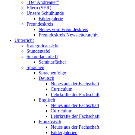
"Der Andreaner"
Eltern (SER)
Unsere Schulhunde
Bildergalerie
Freundeskreis
Neues vom Freundeskreis
Freundeskreis Newsletterarchiv
Unterricht
Kategorieansicht
Stundentafel
Sekundarstufe II
Seminarfächer
Sprachen
Sprachenfolge
Deutsch
Neues aus der Fachschaft
Curriculum
Lehrkräfte der Fachschaft
Englisch
Neues aus der Fachschaft
Curriculum
Lehrkräfte der Fachschaft
Französisch
Neues aus der Fachschaft
Bildergalerien