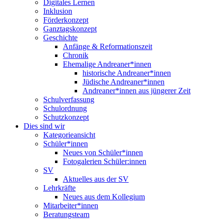
Digitales Lernen
Inklusion
Förderkonzept
Ganztagskonzept
Geschichte
Anfänge & Reformationszeit
Chronik
Ehemalige Andreaner*innen
historische Andreaner*innen
Jüdische Andreaner*innen
Andreaner*innen aus jüngerer Zeit
Schulverfassung
Schulordnung
Schutzkonzept
Dies sind wir
Kategorieansicht
Schüler*innen
Neues von Schüler*innen
Fotogalerien Schüler:innen
SV
Aktuelles aus der SV
Lehrkräfte
Neues aus dem Kollegium
Mitarbeiter*innen
Beratungsteam