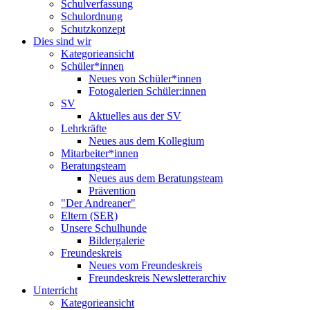
Schulverfassung
Schulordnung
Schutzkonzept
Dies sind wir
Kategorieansicht
Schüler*innen
Neues von Schüler*innen
Fotogalerien Schüler:innen
SV
Aktuelles aus der SV
Lehrkräfte
Neues aus dem Kollegium
Mitarbeiter*innen
Beratungsteam
Neues aus dem Beratungsteam
Prävention
"Der Andreaner"
Eltern (SER)
Unsere Schulhunde
Bildergalerie
Freundeskreis
Neues vom Freundeskreis
Freundeskreis Newsletterarchiv
Unterricht
Kategorieansicht