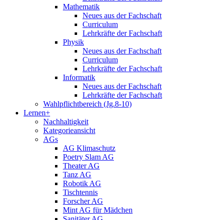
Mathematik
Neues aus der Fachschaft
Curriculum
Lehrkräfte der Fachschaft
Physik
Neues aus der Fachschaft
Curriculum
Lehrkräfte der Fachschaft
Informatik
Neues aus der Fachschaft
Lehrkräfte der Fachschaft
Wahlpflichtbereich (Jg.8-10)
Lernen+
Nachhaltigkeit
Kategorieansicht
AGs
AG Klimaschutz
Poetry Slam AG
Theater AG
Tanz AG
Robotik AG
Tischtennis
Forscher AG
Mint AG für Mädchen
Sanitäter AG