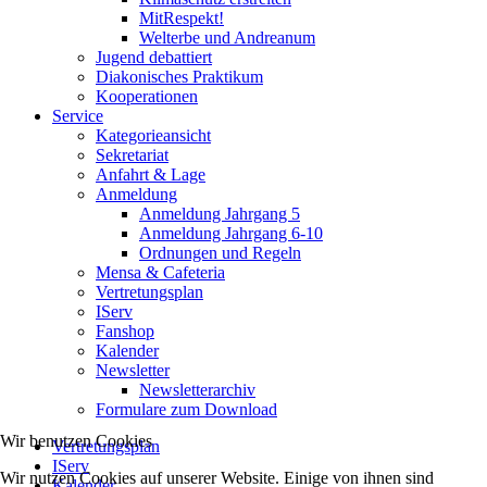
MitRespekt!
Welterbe und Andreanum
Jugend debattiert
Diakonisches Praktikum
Kooperationen
Service
Kategorieansicht
Sekretariat
Anfahrt & Lage
Anmeldung
Anmeldung Jahrgang 5
Anmeldung Jahrgang 6-10
Ordnungen und Regeln
Mensa & Cafeteria
Vertretungsplan
IServ
Fanshop
Kalender
Newsletter
Newsletterarchiv
Formulare zum Download
Wir benutzen Cookies
Vertretungsplan
IServ
Wir nutzen Cookies auf unserer Website. Einige von ihnen sind
Kalender