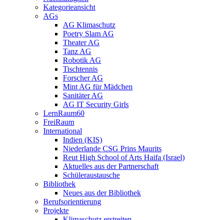
Kategorieansicht
AGs
AG Klimaschutz
Poetry Slam AG
Theater AG
Tanz AG
Robotik AG
Tischtennis
Forscher AG
Mint AG für Mädchen
Sanitäter AG
AG IT Security Girls
LernRaum60
FreiRaum
International
Indien (KIS)
Niederlande CSG Prins Maurits
Reut High School of Arts Haifa (Israel)
Aktuelles aus der Partnerschaft
Schüleraustausche
Bibliothek
Neues aus der Bibliothek
Berufsorientierung
Projekte
Klimaschutz erstreiten