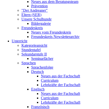
Neues aus dem Beratungsteam
Prävention
"Der Andreaner"
Eltern (SER)
Unsere Schulhunde
Bildergalerie
Freundeskreis
Neues vom Freundeskreis
Freundeskreis Newsletterarchiv
Unterricht
Kategorieansicht
Stundentafel
Sekundarstufe II
Seminarfächer
Sprachen
Sprachenfolge
Deutsch
Neues aus der Fachschaft
Curriculum
Lehrkräfte der Fachschaft
Englisch
Neues aus der Fachschaft
Curriculum
Lehrkräfte der Fachschaft
Französisch