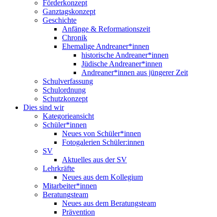
Förderkonzept
Ganztagskonzept
Geschichte
Anfänge & Reformationszeit
Chronik
Ehemalige Andreaner*innen
historische Andreaner*innen
Jüdische Andreaner*innen
Andreaner*innen aus jüngerer Zeit
Schulverfassung
Schulordnung
Schutzkonzept
Dies sind wir
Kategorieansicht
Schüler*innen
Neues von Schüler*innen
Fotogalerien Schüler:innen
SV
Aktuelles aus der SV
Lehrkräfte
Neues aus dem Kollegium
Mitarbeiter*innen
Beratungsteam
Neues aus dem Beratungsteam
Prävention