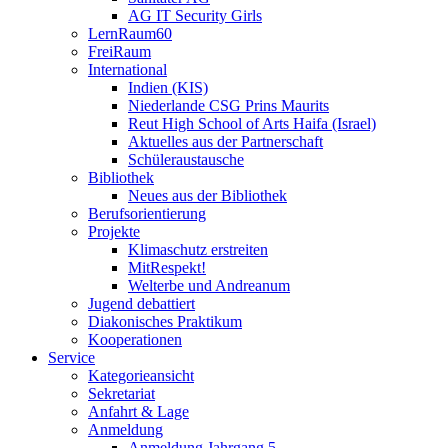
AG IT Security Girls
LernRaum60
FreiRaum
International
Indien (KIS)
Niederlande CSG Prins Maurits
Reut High School of Arts Haifa (Israel)
Aktuelles aus der Partnerschaft
Schüleraustausche
Bibliothek
Neues aus der Bibliothek
Berufsorientierung
Projekte
Klimaschutz erstreiten
MitRespekt!
Welterbe und Andreanum
Jugend debattiert
Diakonisches Praktikum
Kooperationen
Service
Kategorieansicht
Sekretariat
Anfahrt & Lage
Anmeldung
Anmeldung Jahrgang 5