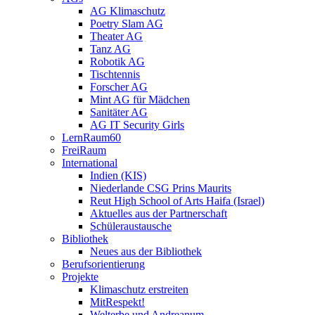
AG Klimaschutz
Poetry Slam AG
Theater AG
Tanz AG
Robotik AG
Tischtennis
Forscher AG
Mint AG für Mädchen
Sanitäter AG
AG IT Security Girls
LernRaum60
FreiRaum
International
Indien (KIS)
Niederlande CSG Prins Maurits
Reut High School of Arts Haifa (Israel)
Aktuelles aus der Partnerschaft
Schüleraustausche
Bibliothek
Neues aus der Bibliothek
Berufsorientierung
Projekte
Klimaschutz erstreiten
MitRespekt!
Welterbe und Andreanum