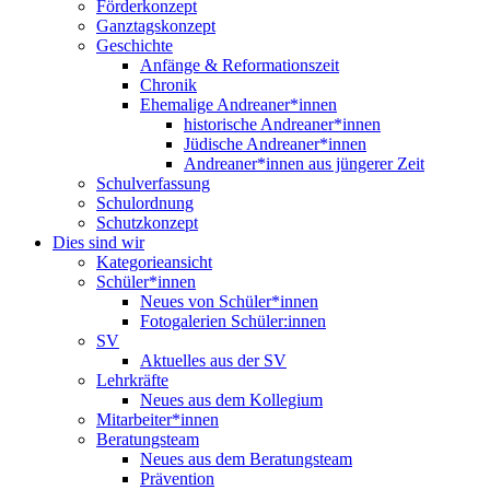
Förderkonzept
Ganztagskonzept
Geschichte
Anfänge & Reformationszeit
Chronik
Ehemalige Andreaner*innen
historische Andreaner*innen
Jüdische Andreaner*innen
Andreaner*innen aus jüngerer Zeit
Schulverfassung
Schulordnung
Schutzkonzept
Dies sind wir
Kategorieansicht
Schüler*innen
Neues von Schüler*innen
Fotogalerien Schüler:innen
SV
Aktuelles aus der SV
Lehrkräfte
Neues aus dem Kollegium
Mitarbeiter*innen
Beratungsteam
Neues aus dem Beratungsteam
Prävention