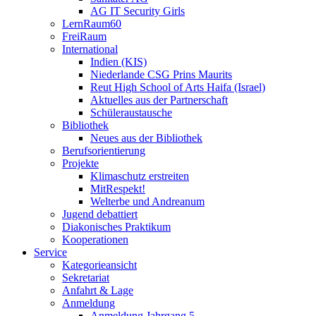
AG IT Security Girls
LernRaum60
FreiRaum
International
Indien (KIS)
Niederlande CSG Prins Maurits
Reut High School of Arts Haifa (Israel)
Aktuelles aus der Partnerschaft
Schüleraustausche
Bibliothek
Neues aus der Bibliothek
Berufsorientierung
Projekte
Klimaschutz erstreiten
MitRespekt!
Welterbe und Andreanum
Jugend debattiert
Diakonisches Praktikum
Kooperationen
Service
Kategorieansicht
Sekretariat
Anfahrt & Lage
Anmeldung
Anmeldung Jahrgang 5