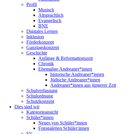
Profil
Musisch
Altsprachlich
Evangelisch
BNE
Digitales Lernen
Inklusion
Förderkonzept
Ganztagskonzept
Geschichte
Anfänge & Reformationszeit
Chronik
Ehemalige Andreaner*innen
historische Andreaner*innen
Jüdische Andreaner*innen
Andreaner*innen aus jüngerer Zeit
Schulverfassung
Schulordnung
Schutzkonzept
Dies sind wir
Kategorieansicht
Schüler*innen
Neues von Schüler*innen
Fotogalerien Schüler:innen
SV