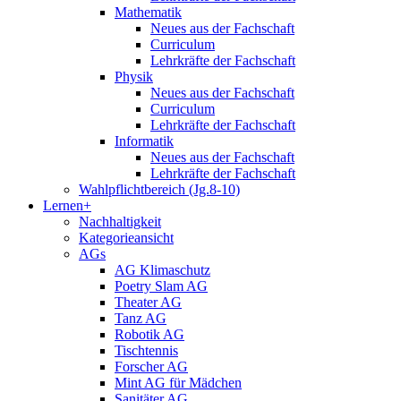
Mathematik
Neues aus der Fachschaft
Curriculum
Lehrkräfte der Fachschaft
Physik
Neues aus der Fachschaft
Curriculum
Lehrkräfte der Fachschaft
Informatik
Neues aus der Fachschaft
Lehrkräfte der Fachschaft
Wahlpflichtbereich (Jg.8-10)
Lernen+
Nachhaltigkeit
Kategorieansicht
AGs
AG Klimaschutz
Poetry Slam AG
Theater AG
Tanz AG
Robotik AG
Tischtennis
Forscher AG
Mint AG für Mädchen
Sanitäter AG