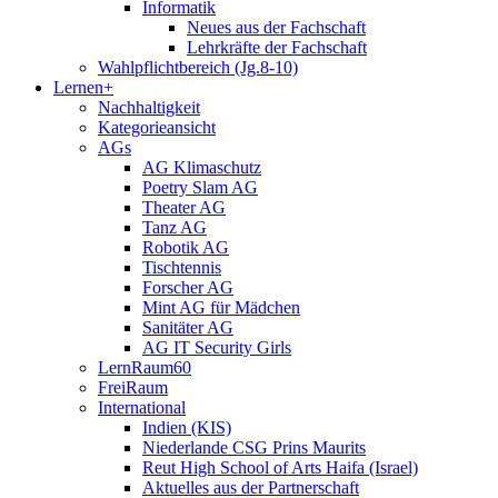
Informatik
Neues aus der Fachschaft
Lehrkräfte der Fachschaft
Wahlpflichtbereich (Jg.8-10)
Lernen+
Nachhaltigkeit
Kategorieansicht
AGs
AG Klimaschutz
Poetry Slam AG
Theater AG
Tanz AG
Robotik AG
Tischtennis
Forscher AG
Mint AG für Mädchen
Sanitäter AG
AG IT Security Girls
LernRaum60
FreiRaum
International
Indien (KIS)
Niederlande CSG Prins Maurits
Reut High School of Arts Haifa (Israel)
Aktuelles aus der Partnerschaft