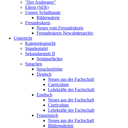
"Der Andreaner"
Eltern (SER)
Unsere Schulhunde
Bildergalerie
Freundeskreis
Neues vom Freundeskreis
Freundeskreis Newsletterarchiv
Unterricht
Kategorieansicht
Stundentafel
Sekundarstufe II
Seminarfächer
Sprachen
Sprachenfolge
Deutsch
Neues aus der Fachschaft
Curriculum
Lehrkräfte der Fachschaft
Englisch
Neues aus der Fachschaft
Curriculum
Lehrkräfte der Fachschaft
Französisch
Neues aus der Fachschaft
Bildergalerien