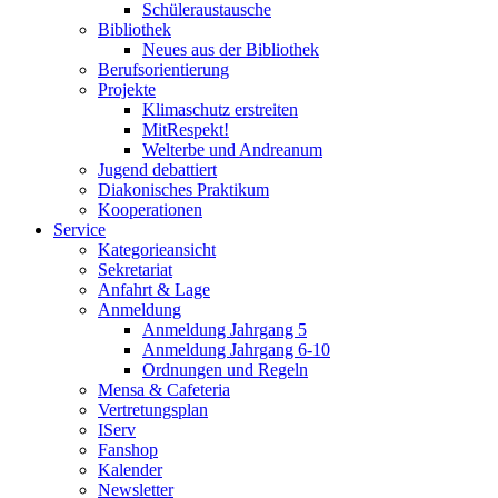
Schüleraustausche
Bibliothek
Neues aus der Bibliothek
Berufsorientierung
Projekte
Klimaschutz erstreiten
MitRespekt!
Welterbe und Andreanum
Jugend debattiert
Diakonisches Praktikum
Kooperationen
Service
Kategorieansicht
Sekretariat
Anfahrt & Lage
Anmeldung
Anmeldung Jahrgang 5
Anmeldung Jahrgang 6-10
Ordnungen und Regeln
Mensa & Cafeteria
Vertretungsplan
IServ
Fanshop
Kalender
Newsletter