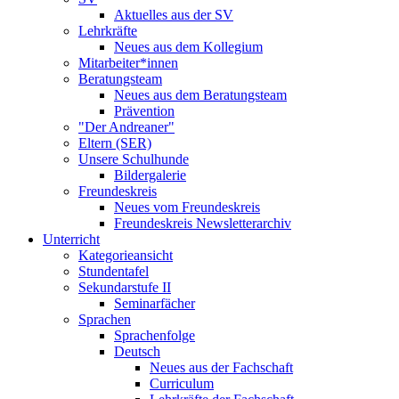
Aktuelles aus der SV
Lehrkräfte
Neues aus dem Kollegium
Mitarbeiter*innen
Beratungsteam
Neues aus dem Beratungsteam
Prävention
"Der Andreaner"
Eltern (SER)
Unsere Schulhunde
Bildergalerie
Freundeskreis
Neues vom Freundeskreis
Freundeskreis Newsletterarchiv
Unterricht
Kategorieansicht
Stundentafel
Sekundarstufe II
Seminarfächer
Sprachen
Sprachenfolge
Deutsch
Neues aus der Fachschaft
Curriculum