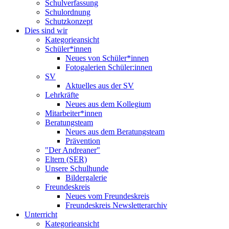
Schulverfassung
Schulordnung
Schutzkonzept
Dies sind wir
Kategorieansicht
Schüler*innen
Neues von Schüler*innen
Fotogalerien Schüler:innen
SV
Aktuelles aus der SV
Lehrkräfte
Neues aus dem Kollegium
Mitarbeiter*innen
Beratungsteam
Neues aus dem Beratungsteam
Prävention
"Der Andreaner"
Eltern (SER)
Unsere Schulhunde
Bildergalerie
Freundeskreis
Neues vom Freundeskreis
Freundeskreis Newsletterarchiv
Unterricht
Kategorieansicht