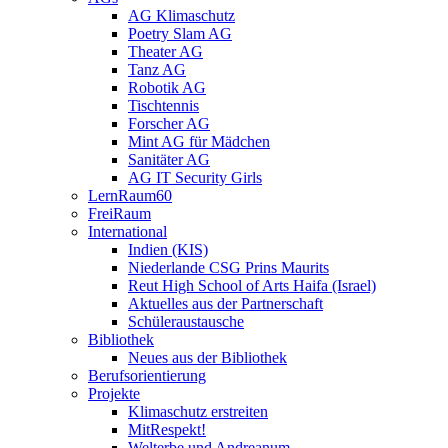
AG Klimaschutz
Poetry Slam AG
Theater AG
Tanz AG
Robotik AG
Tischtennis
Forscher AG
Mint AG für Mädchen
Sanitäter AG
AG IT Security Girls
LernRaum60
FreiRaum
International
Indien (KIS)
Niederlande CSG Prins Maurits
Reut High School of Arts Haifa (Israel)
Aktuelles aus der Partnerschaft
Schüleraustausche
Bibliothek
Neues aus der Bibliothek
Berufsorientierung
Projekte
Klimaschutz erstreiten
MitRespekt!
Welterbe und Andreanum