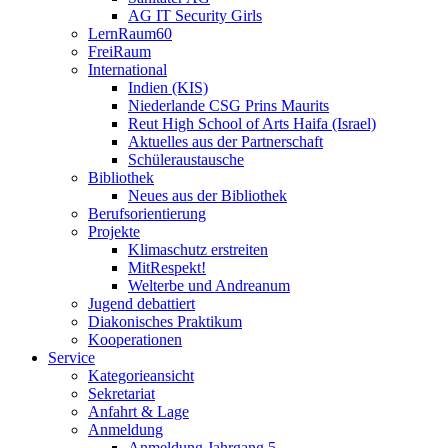
AG IT Security Girls
LernRaum60
FreiRaum
International
Indien (KIS)
Niederlande CSG Prins Maurits
Reut High School of Arts Haifa (Israel)
Aktuelles aus der Partnerschaft
Schüleraustausche
Bibliothek
Neues aus der Bibliothek
Berufsorientierung
Projekte
Klimaschutz erstreiten
MitRespekt!
Welterbe und Andreanum
Jugend debattiert
Diakonisches Praktikum
Kooperationen
Service
Kategorieansicht
Sekretariat
Anfahrt & Lage
Anmeldung
Anmeldung Jahrgang 5