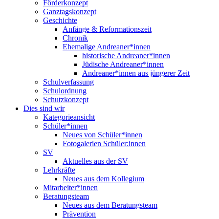
Förderkonzept
Ganztagskonzept
Geschichte
Anfänge & Reformationszeit
Chronik
Ehemalige Andreaner*innen
historische Andreaner*innen
Jüdische Andreaner*innen
Andreaner*innen aus jüngerer Zeit
Schulverfassung
Schulordnung
Schutzkonzept
Dies sind wir
Kategorieansicht
Schüler*innen
Neues von Schüler*innen
Fotogalerien Schüler:innen
SV
Aktuelles aus der SV
Lehrkräfte
Neues aus dem Kollegium
Mitarbeiter*innen
Beratungsteam
Neues aus dem Beratungsteam
Prävention