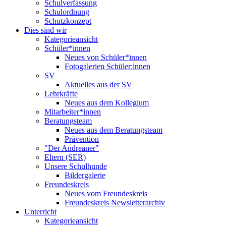
Schulverfassung
Schulordnung
Schutzkonzept
Dies sind wir
Kategorieansicht
Schüler*innen
Neues von Schüler*innen
Fotogalerien Schüler:innen
SV
Aktuelles aus der SV
Lehrkräfte
Neues aus dem Kollegium
Mitarbeiter*innen
Beratungsteam
Neues aus dem Beratungsteam
Prävention
"Der Andreaner"
Eltern (SER)
Unsere Schulhunde
Bildergalerie
Freundeskreis
Neues vom Freundeskreis
Freundeskreis Newsletterarchiv
Unterricht
Kategorieansicht