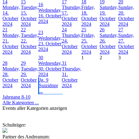
14
15
17
18
19
20
16
Monday,
Tuesday,
Thursday,
Friday,
Saturday,
Sunday,
Wednesday,
14.
15.
17.
18.
19.
20.
16. October
October
October
October
October
October
October
2024
2024
2024
2024
2024
2024
2024
21
22
24
25
26
27
23
Monday,
Tuesday,
Thursday,
Friday,
Saturday,
Sunday,
Wednesday,
21.
22.
24.
25.
26.
27.
23. October
October
October
October
October
October
October
2024
2024
2024
2024
2024
2024
2024
30
1
2
3
28
29
Wednesday,
31
Monday,
Tuesday,
30. October
Thursday,
28.
29.
2024
31.
October
October
Jg. 9
October
2024
2024
Suizidnpr
2024
...
Jahrgang 8-10
Alle Kategorien ...
Events aller Kategorien anzeigen
Schulträger:
Partner des Andreanum: