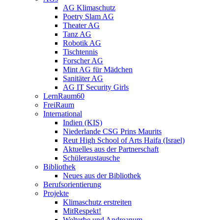
AG Klimaschutz
Poetry Slam AG
Theater AG
Tanz AG
Robotik AG
Tischtennis
Forscher AG
Mint AG für Mädchen
Sanitäter AG
AG IT Security Girls
LernRaum60
FreiRaum
International
Indien (KIS)
Niederlande CSG Prins Maurits
Reut High School of Arts Haifa (Israel)
Aktuelles aus der Partnerschaft
Schüleraustausche
Bibliothek
Neues aus der Bibliothek
Berufsorientierung
Projekte
Klimaschutz erstreiten
MitRespekt!
Welterbe und Andreanum