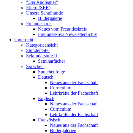
"Der Andreaner"
Eltern (SER)
Unsere Schulhunde
Bildergalerie
Freundeskreis
Neues vom Freundeskreis
Freundeskreis Newsletterarchiv
Unterricht
Kategorieansicht
Stundentafel
Sekundarstufe II
Seminarfächer
Sprachen
Sprachenfolge
Deutsch
Neues aus der Fachschaft
Curriculum
Lehrkräfte der Fachschaft
Englisch
Neues aus der Fachschaft
Curriculum
Lehrkräfte der Fachschaft
Französisch
Neues aus der Fachschaft
Bildergalerien