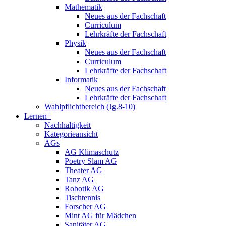
Mathematik
Neues aus der Fachschaft
Curriculum
Lehrkräfte der Fachschaft
Physik
Neues aus der Fachschaft
Curriculum
Lehrkräfte der Fachschaft
Informatik
Neues aus der Fachschaft
Lehrkräfte der Fachschaft
Wahlpflichtbereich (Jg.8-10)
Lernen+
Nachhaltigkeit
Kategorieansicht
AGs
AG Klimaschutz
Poetry Slam AG
Theater AG
Tanz AG
Robotik AG
Tischtennis
Forscher AG
Mint AG für Mädchen
Sanitäter AG