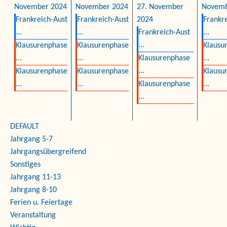
November 2024
November 2024
27. November
Novemb
Frankreich-Aust
Frankreich-Aust
2024
Frankr
...
...
Frankreich-Aust
...
...
Klausurenphase
Klausurenphase
Klausu
...
...
Klausurenphase
...
...
Klausurenphase
Klausurenphase
Klausu
...
...
Klausurenphase
...
...
DEFAULT
Jahrgang 5-7
Jahrgangsübergreifend
Sonstiges
Jahrgang 11-13
Jahrgang 8-10
Ferien u. Feiertage
Veranstaltung