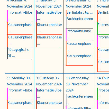
4
Monday, 4.
5
Tuesday, 5.
6
Wednesday, 6.
7
Thurs
November 2024
November 2024
November 2024
Novemb
Informatik-Bibe
Informatik-Bibe
Berlinfahrt Jg. ...
Berlinf
...
...
...
Fachkonferenzen
Klausurenphase
Klausurenphase
...
Eltern
...
...
...
Informatik-Bibe
Klausurenphase
Klausurenphase
...
Informa
...
...
...
Klausurenphase
Pädagogische
...
Klausu
Di ...
...
Klausurenphase
...
Klausu
...
11
Monday, 11.
12
Tuesday, 12.
13
Wednesday,
14
Thur
November 2024
November 2024
13. November
Novemb
Informatik-Bibe
Informatik-Bibe
2024
Infoabe
...
...
Fachkonferenzen
...
...
Klausurenphase
Klausurenphase
Informa