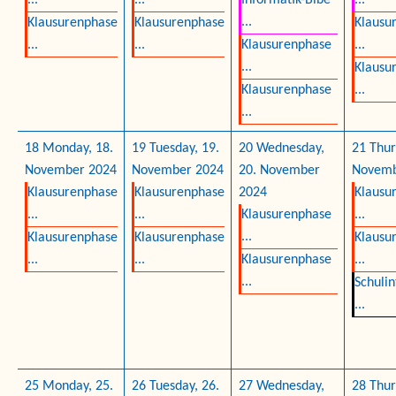
...
...
Informatik-Bibe
...
...
Klausurenphase
Klausurenphase
Klausu
...
...
Klausurenphase
...
...
Klausu
Klausurenphase
...
...
18
Monday, 18.
19
Tuesday, 19.
20
Wednesday,
21
Thur
November 2024
November 2024
20. November
Novemb
Klausurenphase
Klausurenphase
2024
Klausu
...
...
Klausurenphase
...
...
Klausurenphase
Klausurenphase
Klausu
...
...
Klausurenphase
...
...
Schulin
...
25
Monday, 25.
26
Tuesday, 26.
27
Wednesday,
28
Thur