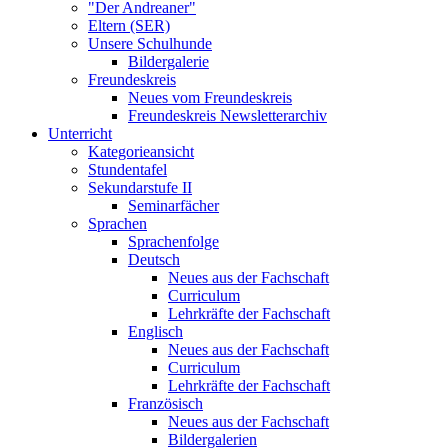
"Der Andreaner"
Eltern (SER)
Unsere Schulhunde
Bildergalerie
Freundeskreis
Neues vom Freundeskreis
Freundeskreis Newsletterarchiv
Unterricht
Kategorieansicht
Stundentafel
Sekundarstufe II
Seminarfächer
Sprachen
Sprachenfolge
Deutsch
Neues aus der Fachschaft
Curriculum
Lehrkräfte der Fachschaft
Englisch
Neues aus der Fachschaft
Curriculum
Lehrkräfte der Fachschaft
Französisch
Neues aus der Fachschaft
Bildergalerien