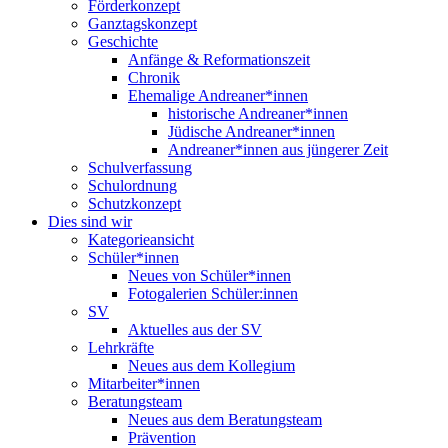
Förderkonzept
Ganztagskonzept
Geschichte
Anfänge & Reformationszeit
Chronik
Ehemalige Andreaner*innen
historische Andreaner*innen
Jüdische Andreaner*innen
Andreaner*innen aus jüngerer Zeit
Schulverfassung
Schulordnung
Schutzkonzept
Dies sind wir
Kategorieansicht
Schüler*innen
Neues von Schüler*innen
Fotogalerien Schüler:innen
SV
Aktuelles aus der SV
Lehrkräfte
Neues aus dem Kollegium
Mitarbeiter*innen
Beratungsteam
Neues aus dem Beratungsteam
Prävention