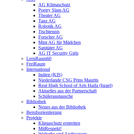
AG Klimaschutz
Poetry Slam AG
Theater AG
Tanz AG
Robotik AG
Tischtennis
Forscher AG
Mint AG für Mädchen
Sanitäter AG
AG IT Security Girls
LernRaum60
FreiRaum
International
Indien (KIS)
Niederlande CSG Prins Maurits
Reut High School of Arts Haifa (Israel)
Aktuelles aus der Partnerschaft
Schüleraustausche
Bibliothek
Neues aus der Bibliothek
Berufsorientierung
Projekte
Klimaschutz erstreiten
MitRespekt!
Welterbe und Andreanum