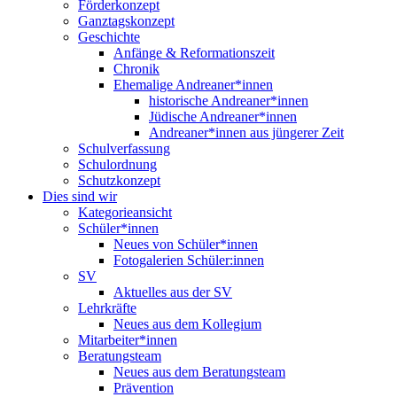
Förderkonzept
Ganztagskonzept
Geschichte
Anfänge & Reformationszeit
Chronik
Ehemalige Andreaner*innen
historische Andreaner*innen
Jüdische Andreaner*innen
Andreaner*innen aus jüngerer Zeit
Schulverfassung
Schulordnung
Schutzkonzept
Dies sind wir
Kategorieansicht
Schüler*innen
Neues von Schüler*innen
Fotogalerien Schüler:innen
SV
Aktuelles aus der SV
Lehrkräfte
Neues aus dem Kollegium
Mitarbeiter*innen
Beratungsteam
Neues aus dem Beratungsteam
Prävention