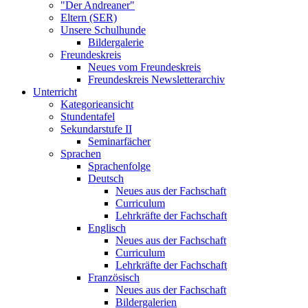
"Der Andreaner"
Eltern (SER)
Unsere Schulhunde
Bildergalerie
Freundeskreis
Neues vom Freundeskreis
Freundeskreis Newsletterarchiv
Unterricht
Kategorieansicht
Stundentafel
Sekundarstufe II
Seminarfächer
Sprachen
Sprachenfolge
Deutsch
Neues aus der Fachschaft
Curriculum
Lehrkräfte der Fachschaft
Englisch
Neues aus der Fachschaft
Curriculum
Lehrkräfte der Fachschaft
Französisch
Neues aus der Fachschaft
Bildergalerien