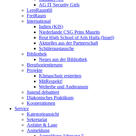
AG IT Security Girls
LernRaum60
FreiRaum
International
Indien (KIS)
Niederlande CSG Prins Maurits
Reut High School of Arts Haifa (Israel)
Aktuelles aus der Partnerschaft
Schüleraustausche
Bibliothek
Neues aus der Bibliothek
Berufsorientierung
Projekte
Klimaschutz erstreiten
MitRespekt!
Welterbe und Andreanum
Jugend debattiert
Diakonisches Praktikum
Kooperationen
Service
Kategorieansicht
Sekretariat
Anfahrt & Lage
Anmeldung
Anmeldung Jahrgang 5