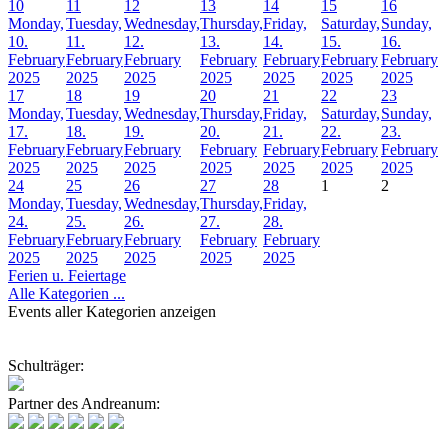
10
11
12
13
14
15
16
Monday,
Tuesday,
Wednesday,
Thursday,
Friday,
Saturday,
Sunday,
10.
11.
12.
13.
14.
15.
16.
February
February
February
February
February
February
February
2025
2025
2025
2025
2025
2025
2025
17
18
19
20
21
22
23
Monday,
Tuesday,
Wednesday,
Thursday,
Friday,
Saturday,
Sunday,
17.
18.
19.
20.
21.
22.
23.
February
February
February
February
February
February
February
2025
2025
2025
2025
2025
2025
2025
24
25
26
27
28
1
2
Monday,
Tuesday,
Wednesday,
Thursday,
Friday,
24.
25.
26.
27.
28.
February
February
February
February
February
2025
2025
2025
2025
2025
Ferien u. Feiertage
Alle Kategorien ...
Events aller Kategorien anzeigen
Schulträger:
Partner des Andreanum: