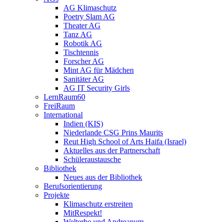
AG Klimaschutz
Poetry Slam AG
Theater AG
Tanz AG
Robotik AG
Tischtennis
Forscher AG
Mint AG für Mädchen
Sanitäter AG
AG IT Security Girls
LernRaum60
FreiRaum
International
Indien (KIS)
Niederlande CSG Prins Maurits
Reut High School of Arts Haifa (Israel)
Aktuelles aus der Partnerschaft
Schüleraustausche
Bibliothek
Neues aus der Bibliothek
Berufsorientierung
Projekte
Klimaschutz erstreiten
MitRespekt!
Welterbe und Andreanum