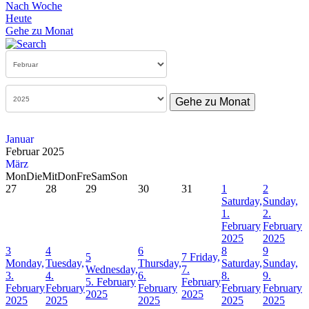
Nach Woche
Heute
Gehe zu Monat
Gehe zu Monat
Januar
Februar 2025
März
Mon
Die
Mit
Don
Fre
Sam
Son
27
28
29
30
31
1
2
Saturday,
Sunday,
1.
2.
February
February
2025
2025
3
4
6
8
9
5
7
Friday,
Monday,
Tuesday,
Thursday,
Saturday,
Sunday,
Wednesday,
7.
3.
4.
6.
8.
9.
5. February
February
February
February
February
February
February
2025
2025
2025
2025
2025
2025
2025