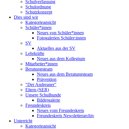
Schulverfassung
Schulordnung
Schutzkonzept
Dies sind wir
Kategorieansicht
Schüler*innen
Neues von Schüler*innen
Fotogalerien Schüler:innen
SV
Aktuelles aus der SV
Lehrkräfte
Neues aus dem Kollegium
Mitarbeiter*innen
Beratungsteam
Neues aus dem Beratungsteam
Prävention
"Der Andreaner"
Eltern (SER)
Unsere Schulhunde
Bildergalerie
Freundeskreis
Neues vom Freundeskreis
Freundeskreis Newsletterarchiv
Unterricht
Kategorieansicht