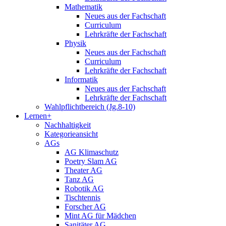
Mathematik
Neues aus der Fachschaft
Curriculum
Lehrkräfte der Fachschaft
Physik
Neues aus der Fachschaft
Curriculum
Lehrkräfte der Fachschaft
Informatik
Neues aus der Fachschaft
Lehrkräfte der Fachschaft
Wahlpflichtbereich (Jg.8-10)
Lernen+
Nachhaltigkeit
Kategorieansicht
AGs
AG Klimaschutz
Poetry Slam AG
Theater AG
Tanz AG
Robotik AG
Tischtennis
Forscher AG
Mint AG für Mädchen
Sanitäter AG