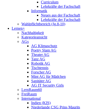
Curriculum
Lehrkräfte der Fachschaft
Informatik
Neues aus der Fachschaft
Lehrkräfte der Fachschaft
Wahlpflichtbereich (Jg.8-10)
Lernen+
Nachhaltigkeit
Kategorieansicht
AGs
AG Klimaschutz
Poetry Slam AG
Theater AG
Tanz AG
Robotik AG
Tischtennis
Forscher AG
Mint AG für Mädchen
Sanitäter AG
AG IT Security Girls
LernRaum60
FreiRaum
International
Indien (KIS)
Niederlande CSG Prins Maurits