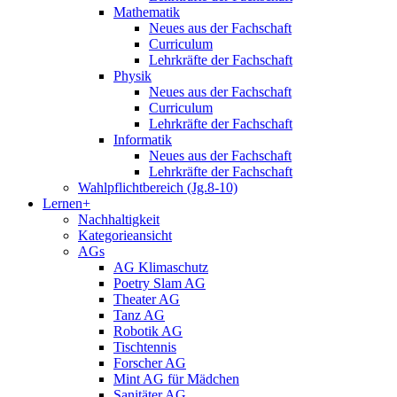
Mathematik
Neues aus der Fachschaft
Curriculum
Lehrkräfte der Fachschaft
Physik
Neues aus der Fachschaft
Curriculum
Lehrkräfte der Fachschaft
Informatik
Neues aus der Fachschaft
Lehrkräfte der Fachschaft
Wahlpflichtbereich (Jg.8-10)
Lernen+
Nachhaltigkeit
Kategorieansicht
AGs
AG Klimaschutz
Poetry Slam AG
Theater AG
Tanz AG
Robotik AG
Tischtennis
Forscher AG
Mint AG für Mädchen
Sanitäter AG