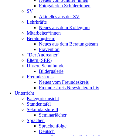
Neues von Schüler*innen
Fotogalerien Schüler:innen
SV
Aktuelles aus der SV
Lehrkräfte
Neues aus dem Kollegium
Mitarbeiter*innen
Beratungsteam
Neues aus dem Beratungsteam
Prävention
"Der Andreaner"
Eltern (SER)
Unsere Schulhunde
Bildergalerie
Freundeskreis
Neues vom Freundeskreis
Freundeskreis Newsletterarchiv
Unterricht
Kategorieansicht
Stundentafel
Sekundarstufe II
Seminarfächer
Sprachen
Sprachenfolge
Deutsch