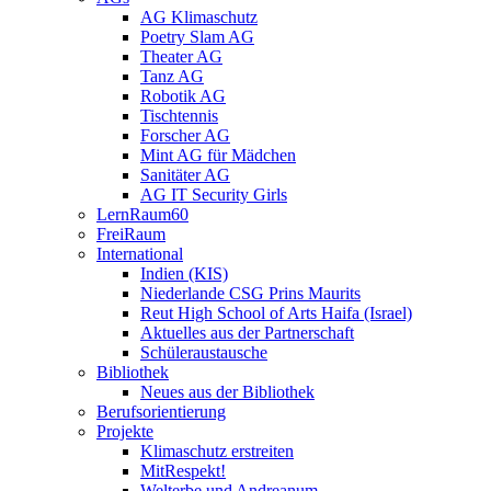
AG Klimaschutz
Poetry Slam AG
Theater AG
Tanz AG
Robotik AG
Tischtennis
Forscher AG
Mint AG für Mädchen
Sanitäter AG
AG IT Security Girls
LernRaum60
FreiRaum
International
Indien (KIS)
Niederlande CSG Prins Maurits
Reut High School of Arts Haifa (Israel)
Aktuelles aus der Partnerschaft
Schüleraustausche
Bibliothek
Neues aus der Bibliothek
Berufsorientierung
Projekte
Klimaschutz erstreiten
MitRespekt!
Welterbe und Andreanum