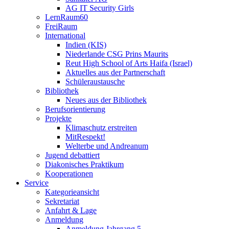
AG IT Security Girls
LernRaum60
FreiRaum
International
Indien (KIS)
Niederlande CSG Prins Maurits
Reut High School of Arts Haifa (Israel)
Aktuelles aus der Partnerschaft
Schüleraustausche
Bibliothek
Neues aus der Bibliothek
Berufsorientierung
Projekte
Klimaschutz erstreiten
MitRespekt!
Welterbe und Andreanum
Jugend debattiert
Diakonisches Praktikum
Kooperationen
Service
Kategorieansicht
Sekretariat
Anfahrt & Lage
Anmeldung
Anmeldung Jahrgang 5