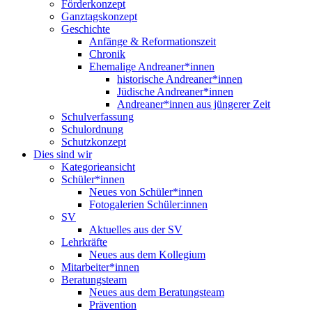
Förderkonzept
Ganztagskonzept
Geschichte
Anfänge & Reformationszeit
Chronik
Ehemalige Andreaner*innen
historische Andreaner*innen
Jüdische Andreaner*innen
Andreaner*innen aus jüngerer Zeit
Schulverfassung
Schulordnung
Schutzkonzept
Dies sind wir
Kategorieansicht
Schüler*innen
Neues von Schüler*innen
Fotogalerien Schüler:innen
SV
Aktuelles aus der SV
Lehrkräfte
Neues aus dem Kollegium
Mitarbeiter*innen
Beratungsteam
Neues aus dem Beratungsteam
Prävention