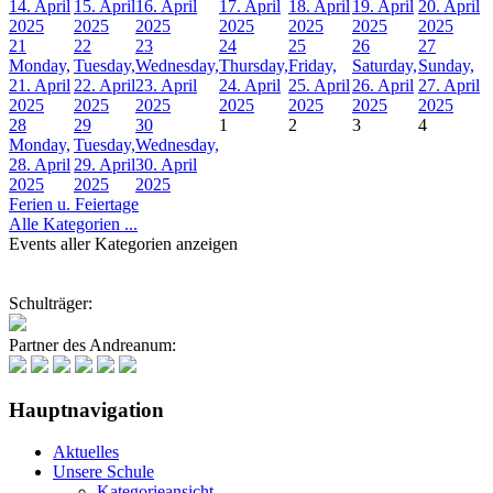
14. April
15. April
16. April
17. April
18. April
19. April
20. April
2025
2025
2025
2025
2025
2025
2025
21
22
23
24
25
26
27
Monday,
Tuesday,
Wednesday,
Thursday,
Friday,
Saturday,
Sunday,
21. April
22. April
23. April
24. April
25. April
26. April
27. April
2025
2025
2025
2025
2025
2025
2025
28
29
30
1
2
3
4
Monday,
Tuesday,
Wednesday,
28. April
29. April
30. April
2025
2025
2025
Ferien u. Feiertage
Alle Kategorien ...
Events aller Kategorien anzeigen
Schulträger:
Partner des Andreanum:
Hauptnavigation
Aktuelles
Unsere Schule
Kategorieansicht