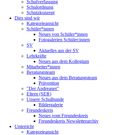
Schulverfassung
Schulordnung
Schutzkonzept
Dies sind wir
Kategorieansicht
Schüler*innen
Neues von Schüler*innen
Fotogalerien Schüler:innen
SV
Aktuelles aus der SV
Lehrkräfte
Neues aus dem Kollegium
Mitarbeiter*innen
Beratungsteam
Neues aus dem Beratungsteam
Prävention
"Der Andreaner"
Eltern (SER)
Unsere Schulhunde
Bildergalerie
Freundeskreis
Neues vom Freundeskreis
Freundeskreis Newsletterarchiv
Unterricht
Kategorieansicht