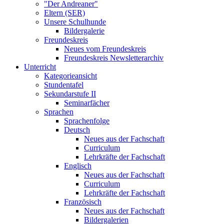
"Der Andreaner"
Eltern (SER)
Unsere Schulhunde
Bildergalerie
Freundeskreis
Neues vom Freundeskreis
Freundeskreis Newsletterarchiv
Unterricht
Kategorieansicht
Stundentafel
Sekundarstufe II
Seminarfächer
Sprachen
Sprachenfolge
Deutsch
Neues aus der Fachschaft
Curriculum
Lehrkräfte der Fachschaft
Englisch
Neues aus der Fachschaft
Curriculum
Lehrkräfte der Fachschaft
Französisch
Neues aus der Fachschaft
Bildergalerien