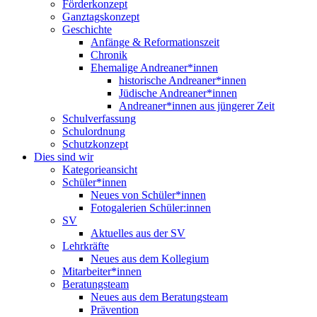
Förderkonzept
Ganztagskonzept
Geschichte
Anfänge & Reformationszeit
Chronik
Ehemalige Andreaner*innen
historische Andreaner*innen
Jüdische Andreaner*innen
Andreaner*innen aus jüngerer Zeit
Schulverfassung
Schulordnung
Schutzkonzept
Dies sind wir
Kategorieansicht
Schüler*innen
Neues von Schüler*innen
Fotogalerien Schüler:innen
SV
Aktuelles aus der SV
Lehrkräfte
Neues aus dem Kollegium
Mitarbeiter*innen
Beratungsteam
Neues aus dem Beratungsteam
Prävention