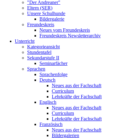
"Der Andreaner"
Eltern (SER)
Unsere Schulhunde
Bildergalerie
Freundeskreis
Neues vom Freundeskreis
Freundeskreis Newsletterarchiv
Unterricht
Kategorieansicht
Stundentafel
Sekundarstufe II
Seminarfächer
Sprachen
Sprachenfolge
Deutsch
Neues aus der Fachschaft
Curriculum
Lehrkräfte der Fachschaft
Englisch
Neues aus der Fachschaft
Curriculum
Lehrkräfte der Fachschaft
Französisch
Neues aus der Fachschaft
Bildergalerien