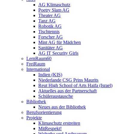
AG Klimaschutz
Poetry Slam AG
Theater AG
Tanz AG
Robotik AG
Tischtennis
Forscher AG
Mint AG für Mädchen
Sanitäter AG
AG IT Security Girls
LernRaum60
FreiRaum
International
Indien (KIS)
Niederlande CSG Prins Maurits
Reut High School of Arts Haifa (Israel)
Aktuelles aus der Partnerschaft
Schüleraustausche
Bibliothek
Neues aus der Bibliothek
Berufsorientierung
Projekte
Klimaschutz erstreiten
MitRespekt!
Welterbe und Andreanum