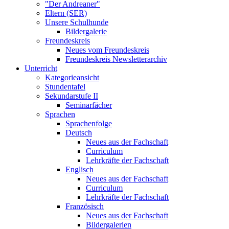
"Der Andreaner"
Eltern (SER)
Unsere Schulhunde
Bildergalerie
Freundeskreis
Neues vom Freundeskreis
Freundeskreis Newsletterarchiv
Unterricht
Kategorieansicht
Stundentafel
Sekundarstufe II
Seminarfächer
Sprachen
Sprachenfolge
Deutsch
Neues aus der Fachschaft
Curriculum
Lehrkräfte der Fachschaft
Englisch
Neues aus der Fachschaft
Curriculum
Lehrkräfte der Fachschaft
Französisch
Neues aus der Fachschaft
Bildergalerien