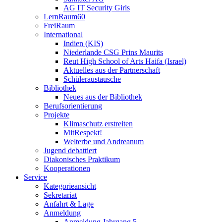
AG IT Security Girls
LernRaum60
FreiRaum
International
Indien (KIS)
Niederlande CSG Prins Maurits
Reut High School of Arts Haifa (Israel)
Aktuelles aus der Partnerschaft
Schüleraustausche
Bibliothek
Neues aus der Bibliothek
Berufsorientierung
Projekte
Klimaschutz erstreiten
MitRespekt!
Welterbe und Andreanum
Jugend debattiert
Diakonisches Praktikum
Kooperationen
Service
Kategorieansicht
Sekretariat
Anfahrt & Lage
Anmeldung
Anmeldung Jahrgang 5