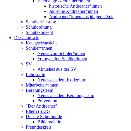
Ehemalige Andreaner*innen
historische Andreaner*innen
Jüdische Andreaner*innen
Andreaner*innen aus jüngerer Zeit
Schulverfassung
Schulordnung
Schutzkonzept
Dies sind wir
Kategorieansicht
Schüler*innen
Neues von Schüler*innen
Fotogalerien Schüler:innen
SV
Aktuelles aus der SV
Lehrkräfte
Neues aus dem Kollegium
Mitarbeiter*innen
Beratungsteam
Neues aus dem Beratungsteam
Prävention
"Der Andreaner"
Eltern (SER)
Unsere Schulhunde
Bildergalerie
Freundeskreis