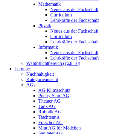
Mathematik
Neues aus der Fachschaft
Curriculum
Lehrkräfte der Fachschaft
Physik
Neues aus der Fachschaft
Curriculum
Lehrkräfte der Fachschaft
Informatik
Neues aus der Fachschaft
Lehrkräfte der Fachschaft
Wahlpflichtbereich (Jg.8-10)
Lernen+
Nachhaltigkeit
Kategorieansicht
AGs
AG Klimaschutz
Poetry Slam AG
Theater AG
Tanz AG
Robotik AG
Tischtennis
Forscher AG
Mint AG für Mädchen
Sanitäter AG