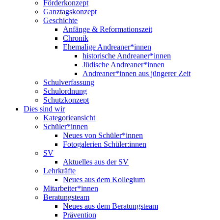
Förderkonzept
Ganztagskonzept
Geschichte
Anfänge & Reformationszeit
Chronik
Ehemalige Andreaner*innen
historische Andreaner*innen
Jüdische Andreaner*innen
Andreaner*innen aus jüngerer Zeit
Schulverfassung
Schulordnung
Schutzkonzept
Dies sind wir
Kategorieansicht
Schüler*innen
Neues von Schüler*innen
Fotogalerien Schüler:innen
SV
Aktuelles aus der SV
Lehrkräfte
Neues aus dem Kollegium
Mitarbeiter*innen
Beratungsteam
Neues aus dem Beratungsteam
Prävention