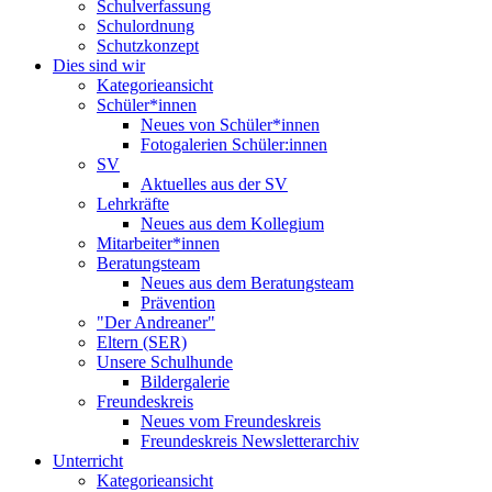
Schulverfassung
Schulordnung
Schutzkonzept
Dies sind wir
Kategorieansicht
Schüler*innen
Neues von Schüler*innen
Fotogalerien Schüler:innen
SV
Aktuelles aus der SV
Lehrkräfte
Neues aus dem Kollegium
Mitarbeiter*innen
Beratungsteam
Neues aus dem Beratungsteam
Prävention
"Der Andreaner"
Eltern (SER)
Unsere Schulhunde
Bildergalerie
Freundeskreis
Neues vom Freundeskreis
Freundeskreis Newsletterarchiv
Unterricht
Kategorieansicht