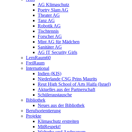
AG Klimaschutz
Poetry Slam AG
Theater AG
Tanz AG
Robotik AG
Tischtennis
Forscher AG
Mint AG für Mädchen
Sanitäter AG
AG IT Security Girls
LernRaum60
FreiRaum
International
Indien (KIS)
Niederlande CSG Prins Maurits
Reut High School of Arts Haifa (Israel)
Aktuelles aus der Partnerschaft
Schüleraustausche
Bibliothek
Neues aus der Bibliothek
Berufsorientierung
Projekte
Klimaschutz erstreiten
MitRespekt!
Welterbe und Andreanum