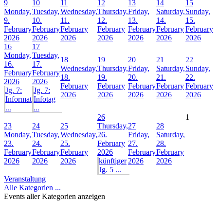
9
10
11
12
13
14
15
Monday,
Tuesday,
Wednesday,
Thursday,
Friday,
Saturday,
Sunday,
9.
10.
11.
12.
13.
14.
15.
February
February
February
February
February
February
February
2026
2026
2026
2026
2026
2026
2026
16
17
Monday,
Tuesday,
18
19
20
21
22
16.
17.
Wednesday,
Thursday,
Friday,
Saturday,
Sunday,
February
February
18.
19.
20.
21.
22.
2026
2026
February
February
February
February
February
Jg. 7:
Jg. 7:
2026
2026
2026
2026
2026
Informat
Infotag
...
...
26
1
23
24
25
Thursday,
27
28
Monday,
Tuesday,
Wednesday,
26.
Friday,
Saturday,
23.
24.
25.
February
27.
28.
February
February
February
2026
February
February
2026
2026
2026
künftiger
2026
2026
Jg. 5 ...
Veranstaltung
Alle Kategorien ...
Events aller Kategorien anzeigen