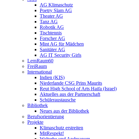
AG Klimaschutz
Poetry Slam AG
Theater AG
Tanz AG
Robotik AG
Tischtennis
Forscher AG
Mint AG für Mädchen
Sanitäter AG
AG IT Security Girls
LernRaum60
FreiRaum
International
Indien (KIS)
Niederlande CSG Prins Maurits
Reut High School of Arts Haifa (Israel)
Aktuelles aus der Partnerschaft
Schüleraustausche
Bibliothek
Neues aus der Bibliothek
Berufsorientierung
Projekte
Klimaschutz erstreiten
MitRespekt!
Welterbe und Andreanum