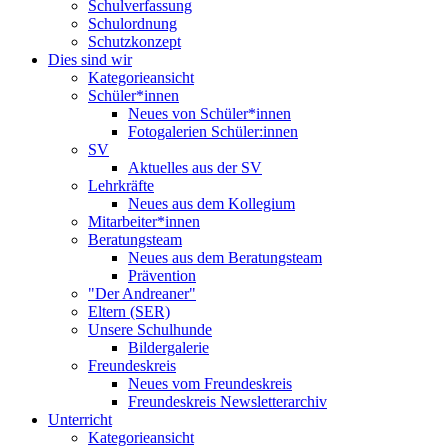
Schulverfassung
Schulordnung
Schutzkonzept
Dies sind wir
Kategorieansicht
Schüler*innen
Neues von Schüler*innen
Fotogalerien Schüler:innen
SV
Aktuelles aus der SV
Lehrkräfte
Neues aus dem Kollegium
Mitarbeiter*innen
Beratungsteam
Neues aus dem Beratungsteam
Prävention
"Der Andreaner"
Eltern (SER)
Unsere Schulhunde
Bildergalerie
Freundeskreis
Neues vom Freundeskreis
Freundeskreis Newsletterarchiv
Unterricht
Kategorieansicht