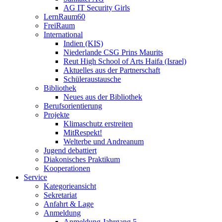
AG IT Security Girls
LernRaum60
FreiRaum
International
Indien (KIS)
Niederlande CSG Prins Maurits
Reut High School of Arts Haifa (Israel)
Aktuelles aus der Partnerschaft
Schüleraustausche
Bibliothek
Neues aus der Bibliothek
Berufsorientierung
Projekte
Klimaschutz erstreiten
MitRespekt!
Welterbe und Andreanum
Jugend debattiert
Diakonisches Praktikum
Kooperationen
Service
Kategorieansicht
Sekretariat
Anfahrt & Lage
Anmeldung
Anmeldung Jahrgang 5