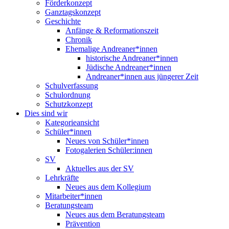
Förderkonzept
Ganztagskonzept
Geschichte
Anfänge & Reformationszeit
Chronik
Ehemalige Andreaner*innen
historische Andreaner*innen
Jüdische Andreaner*innen
Andreaner*innen aus jüngerer Zeit
Schulverfassung
Schulordnung
Schutzkonzept
Dies sind wir
Kategorieansicht
Schüler*innen
Neues von Schüler*innen
Fotogalerien Schüler:innen
SV
Aktuelles aus der SV
Lehrkräfte
Neues aus dem Kollegium
Mitarbeiter*innen
Beratungsteam
Neues aus dem Beratungsteam
Prävention