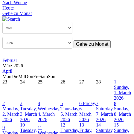
Nach Woche
Heute
Gehe zu Monat
Gehe zu Monat
Februar
März 2026
April
Mon
Die
Mit
Don
Fre
Sam
Son
23
24
25
26
27
28
1
Sunday,
1. March
2026
2
3
4
5
6
Friday,
7
8
Monday,
Tuesday,
Wednesday,
Thursday,
6.
Saturday,
Sunday,
2. March
3. March
4. March
5. March
March
7. March
8. March
2026
2026
2026
2026
2026
2026
2026
10
12
13
14
15
9
11
Tuesday,
Thursday,
Friday,
Saturday,
Sunday,
Monday,
Wednesday,