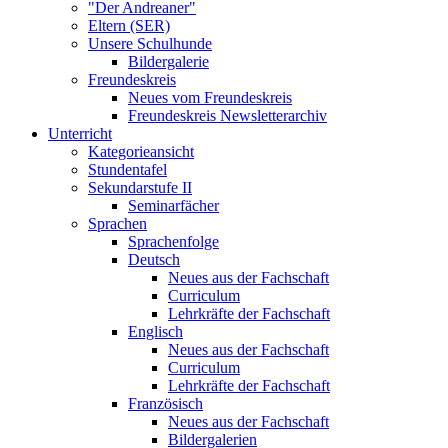
"Der Andreaner"
Eltern (SER)
Unsere Schulhunde
Bildergalerie
Freundeskreis
Neues vom Freundeskreis
Freundeskreis Newsletterarchiv
Unterricht
Kategorieansicht
Stundentafel
Sekundarstufe II
Seminarfächer
Sprachen
Sprachenfolge
Deutsch
Neues aus der Fachschaft
Curriculum
Lehrkräfte der Fachschaft
Englisch
Neues aus der Fachschaft
Curriculum
Lehrkräfte der Fachschaft
Französisch
Neues aus der Fachschaft
Bildergalerien