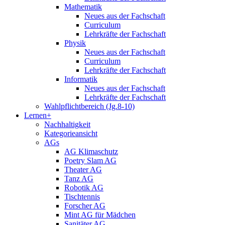
Mathematik
Neues aus der Fachschaft
Curriculum
Lehrkräfte der Fachschaft
Physik
Neues aus der Fachschaft
Curriculum
Lehrkräfte der Fachschaft
Informatik
Neues aus der Fachschaft
Lehrkräfte der Fachschaft
Wahlpflichtbereich (Jg.8-10)
Lernen+
Nachhaltigkeit
Kategorieansicht
AGs
AG Klimaschutz
Poetry Slam AG
Theater AG
Tanz AG
Robotik AG
Tischtennis
Forscher AG
Mint AG für Mädchen
Sanitäter AG