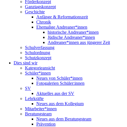
Förderkonzept
Ganztagskonzept
Geschichte
Anfänge & Reformationszeit
Chronik
Ehemalige Andreaner*innen
historische Andreaner*innen
Jüdische Andreaner*innen
Andreaner*innen aus jüngerer Zeit
Schulverfassung
Schulordnung
Schutzkonzept
Dies sind wir
Kategorieansicht
Schüler*innen
Neues von Schüler*innen
Fotogalerien Schüler:innen
SV
Aktuelles aus der SV
Lehrkräfte
Neues aus dem Kollegium
Mitarbeiter*innen
Beratungsteam
Neues aus dem Beratungsteam
Prävention