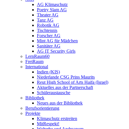
AG Klimaschutz
Poetry Slam AG
Theater AG
Tanz AG
Robotik AG
Tischtennis
Forscher AG
Mint AG für Mädchen
Sanitäter AG
AG IT Security Girls
LernRaum60
FreiRaum
International
Indien (KIS)
Niederlande CSG Prins Maurits
Reut High School of Arts Haifa (Israel)
Aktuelles aus der Partnerschaft
Schüleraustausche
Bibliothek
Neues aus der Bibliothek
Berufsorientierung
Projekte
Klimaschutz erstreiten
MitRespekt!
Welterbe und Andreanum