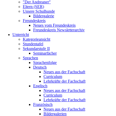
"Der Andreaner"
Eltern (SER)
Unsere Schulhunde
Bildergalerie
Freundeskreis
Neues vom Freundeskreis
Freundeskreis Newsletterarchiv
Unterricht
Kategorieansicht
Stundentafel
Sekundarstufe II
Seminarfächer
Sprachen
Sprachenfolge
Deutsch
Neues aus der Fachschaft
Curriculum
Lehrkräfte der Fachschaft
Englisch
Neues aus der Fachschaft
Curriculum
Lehrkräfte der Fachschaft
Französisch
Neues aus der Fachschaft
Bildergalerien