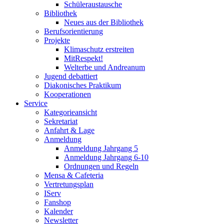
Schüleraustausche
Bibliothek
Neues aus der Bibliothek
Berufsorientierung
Projekte
Klimaschutz erstreiten
MitRespekt!
Welterbe und Andreanum
Jugend debattiert
Diakonisches Praktikum
Kooperationen
Service
Kategorieansicht
Sekretariat
Anfahrt & Lage
Anmeldung
Anmeldung Jahrgang 5
Anmeldung Jahrgang 6-10
Ordnungen und Regeln
Mensa & Cafeteria
Vertretungsplan
IServ
Fanshop
Kalender
Newsletter