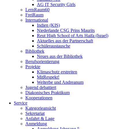
AG IT Security Girls
LernRaum60
FreiRaum
International
Indien (KIS)
Niederlande CSG Prins Maurits
Reut High School of Arts Haifa (Israel)
Aktuelles aus der Partnerschaft
Schüleraustausche
Bibliothek
Neues aus der Bibliothek
Berufsorientierung
Projekte
Klimaschutz erstreiten
MitRespekt!
Welterbe und Andreanum
Jugend debattiert
Diakonisches Praktikum
Kooperationen
Service
Kategorieansicht
Sekretariat
Anfahrt & Lage
Anmeldung
Anmeldung Jahrgang 5