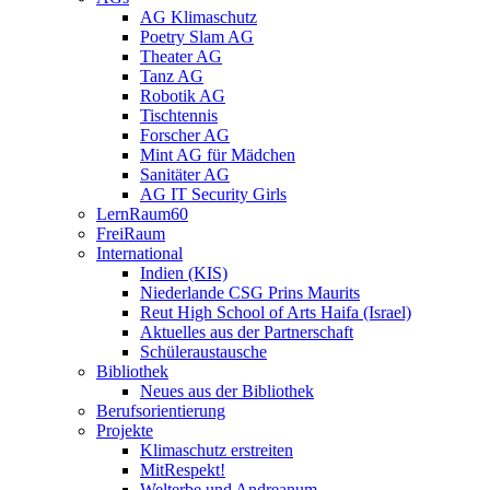
AG Klimaschutz
Poetry Slam AG
Theater AG
Tanz AG
Robotik AG
Tischtennis
Forscher AG
Mint AG für Mädchen
Sanitäter AG
AG IT Security Girls
LernRaum60
FreiRaum
International
Indien (KIS)
Niederlande CSG Prins Maurits
Reut High School of Arts Haifa (Israel)
Aktuelles aus der Partnerschaft
Schüleraustausche
Bibliothek
Neues aus der Bibliothek
Berufsorientierung
Projekte
Klimaschutz erstreiten
MitRespekt!
Welterbe und Andreanum