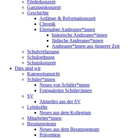
Förderkonzept
Ganztagskonzept
Geschichte
Anfänge & Reformationszeit
Chronik
Ehemalige Andreaner*innen
historische Andreaner*innen
Jüdische Andreaner*innen
Andreaner*innen aus jüngerer Zeit
Schulverfassung
Schulordnung
Schutzkonzept
Dies sind wir
Kategorieansicht
Schüler*innen
Neues von Schüler*innen
Fotogalerien Schüler:innen
SV
Aktuelles aus der SV
Lehrkräfte
Neues aus dem Kollegium
Mitarbeiter*innen
Beratungsteam
Neues aus dem Beratungsteam
Prävention