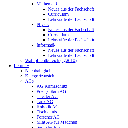
Mathematik
Neues aus der Fachschaft
Curriculum
Lehrkräfte der Fachschaft
Physik
Neues aus der Fachschaft
Curriculum
Lehrkräfte der Fachschaft
Informatik
Neues aus der Fachschaft
Lehrkräfte der Fachschaft
Wahlpflichtbereich (Jg.8-10)
Lernen+
Nachhaltigkeit
Kategorieansicht
AGs
AG Klimaschutz
Poetry Slam AG
Theater AG
Tanz AG
Robotik AG
Tischtennis
Forscher AG
Mint AG für Mädchen
Sanitäter AG