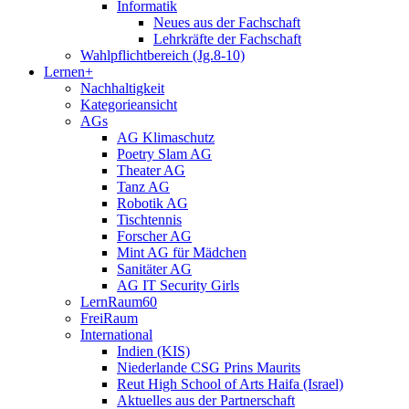
Informatik
Neues aus der Fachschaft
Lehrkräfte der Fachschaft
Wahlpflichtbereich (Jg.8-10)
Lernen+
Nachhaltigkeit
Kategorieansicht
AGs
AG Klimaschutz
Poetry Slam AG
Theater AG
Tanz AG
Robotik AG
Tischtennis
Forscher AG
Mint AG für Mädchen
Sanitäter AG
AG IT Security Girls
LernRaum60
FreiRaum
International
Indien (KIS)
Niederlande CSG Prins Maurits
Reut High School of Arts Haifa (Israel)
Aktuelles aus der Partnerschaft