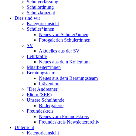
Schulverfassung
Schulordnung
Schutzkonzept
Dies sind wir
Kategorieansicht
Schüler*innen
Neues von Schüler*innen
Fotogalerien Schüler:innen
SV
Aktuelles aus der SV
Lehrkräfte
Neues aus dem Kollegium
Mitarbeiter*innen
Beratungsteam
Neues aus dem Beratungsteam
Prävention
"Der Andreaner"
Eltern (SER)
Unsere Schulhunde
Bildergalerie
Freundeskreis
Neues vom Freundeskreis
Freundeskreis Newsletterarchiv
Unterricht
Kategorieansicht