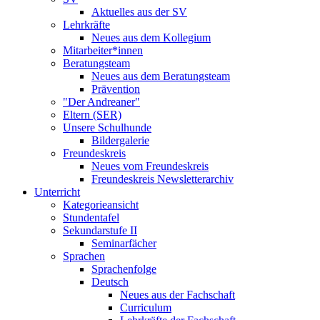
Aktuelles aus der SV
Lehrkräfte
Neues aus dem Kollegium
Mitarbeiter*innen
Beratungsteam
Neues aus dem Beratungsteam
Prävention
"Der Andreaner"
Eltern (SER)
Unsere Schulhunde
Bildergalerie
Freundeskreis
Neues vom Freundeskreis
Freundeskreis Newsletterarchiv
Unterricht
Kategorieansicht
Stundentafel
Sekundarstufe II
Seminarfächer
Sprachen
Sprachenfolge
Deutsch
Neues aus der Fachschaft
Curriculum