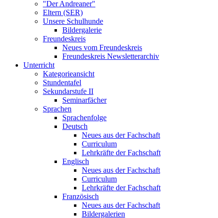
"Der Andreaner"
Eltern (SER)
Unsere Schulhunde
Bildergalerie
Freundeskreis
Neues vom Freundeskreis
Freundeskreis Newsletterarchiv
Unterricht
Kategorieansicht
Stundentafel
Sekundarstufe II
Seminarfächer
Sprachen
Sprachenfolge
Deutsch
Neues aus der Fachschaft
Curriculum
Lehrkräfte der Fachschaft
Englisch
Neues aus der Fachschaft
Curriculum
Lehrkräfte der Fachschaft
Französisch
Neues aus der Fachschaft
Bildergalerien