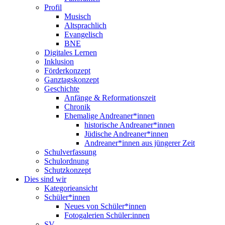
Profil
Musisch
Altsprachlich
Evangelisch
BNE
Digitales Lernen
Inklusion
Förderkonzept
Ganztagskonzept
Geschichte
Anfänge & Reformationszeit
Chronik
Ehemalige Andreaner*innen
historische Andreaner*innen
Jüdische Andreaner*innen
Andreaner*innen aus jüngerer Zeit
Schulverfassung
Schulordnung
Schutzkonzept
Dies sind wir
Kategorieansicht
Schüler*innen
Neues von Schüler*innen
Fotogalerien Schüler:innen
SV