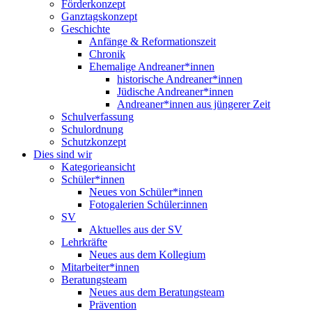
Förderkonzept
Ganztagskonzept
Geschichte
Anfänge & Reformationszeit
Chronik
Ehemalige Andreaner*innen
historische Andreaner*innen
Jüdische Andreaner*innen
Andreaner*innen aus jüngerer Zeit
Schulverfassung
Schulordnung
Schutzkonzept
Dies sind wir
Kategorieansicht
Schüler*innen
Neues von Schüler*innen
Fotogalerien Schüler:innen
SV
Aktuelles aus der SV
Lehrkräfte
Neues aus dem Kollegium
Mitarbeiter*innen
Beratungsteam
Neues aus dem Beratungsteam
Prävention