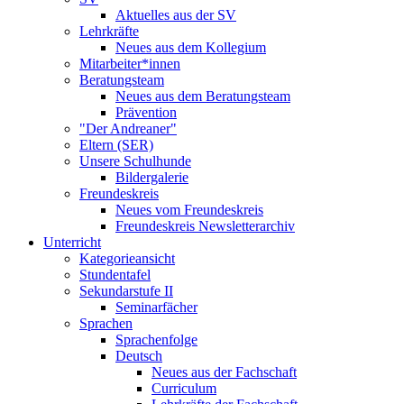
Aktuelles aus der SV
Lehrkräfte
Neues aus dem Kollegium
Mitarbeiter*innen
Beratungsteam
Neues aus dem Beratungsteam
Prävention
"Der Andreaner"
Eltern (SER)
Unsere Schulhunde
Bildergalerie
Freundeskreis
Neues vom Freundeskreis
Freundeskreis Newsletterarchiv
Unterricht
Kategorieansicht
Stundentafel
Sekundarstufe II
Seminarfächer
Sprachen
Sprachenfolge
Deutsch
Neues aus der Fachschaft
Curriculum