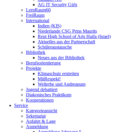
AG IT Security Girls
LernRaum60
FreiRaum
International
Indien (KIS)
Niederlande CSG Prins Maurits
Reut High School of Arts Haifa (Israel)
Aktuelles aus der Partnerschaft
Schüleraustausche
Bibliothek
Neues aus der Bibliothek
Berufsorientierung
Projekte
Klimaschutz erstreiten
MitRespekt!
Welterbe und Andreanum
Jugend debattiert
Diakonisches Praktikum
Kooperationen
Service
Kategorieansicht
Sekretariat
Anfahrt & Lage
Anmeldung
Anmeldung Jahrgang 5