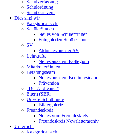
Schulverfassung
Schulordnung
Schutzkonzept
Dies sind wir
Kategorieansicht
Schüler*innen
Neues von Schüler*innen
Fotogalerien Schüler:innen
SV
Aktuelles aus der SV
Lehrkräfte
Neues aus dem Kollegium
Mitarbeiter*innen
Beratungsteam
Neues aus dem Beratungsteam
Prävention
"Der Andreaner"
Eltern (SER)
Unsere Schulhunde
Bildergalerie
Freundeskreis
Neues vom Freundeskreis
Freundeskreis Newsletterarchiv
Unterricht
Kategorieansicht