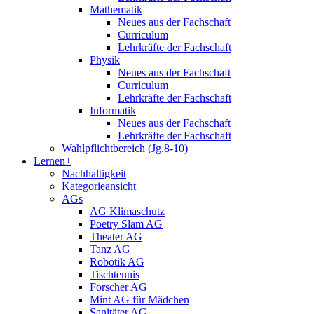
Mathematik
Neues aus der Fachschaft
Curriculum
Lehrkräfte der Fachschaft
Physik
Neues aus der Fachschaft
Curriculum
Lehrkräfte der Fachschaft
Informatik
Neues aus der Fachschaft
Lehrkräfte der Fachschaft
Wahlpflichtbereich (Jg.8-10)
Lernen+
Nachhaltigkeit
Kategorieansicht
AGs
AG Klimaschutz
Poetry Slam AG
Theater AG
Tanz AG
Robotik AG
Tischtennis
Forscher AG
Mint AG für Mädchen
Sanitäter AG