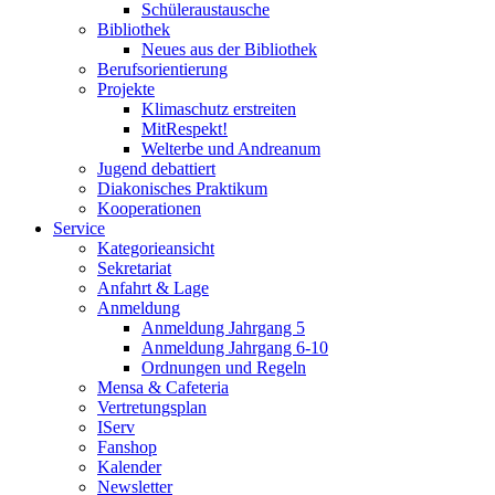
Schüleraustausche
Bibliothek
Neues aus der Bibliothek
Berufsorientierung
Projekte
Klimaschutz erstreiten
MitRespekt!
Welterbe und Andreanum
Jugend debattiert
Diakonisches Praktikum
Kooperationen
Service
Kategorieansicht
Sekretariat
Anfahrt & Lage
Anmeldung
Anmeldung Jahrgang 5
Anmeldung Jahrgang 6-10
Ordnungen und Regeln
Mensa & Cafeteria
Vertretungsplan
IServ
Fanshop
Kalender
Newsletter