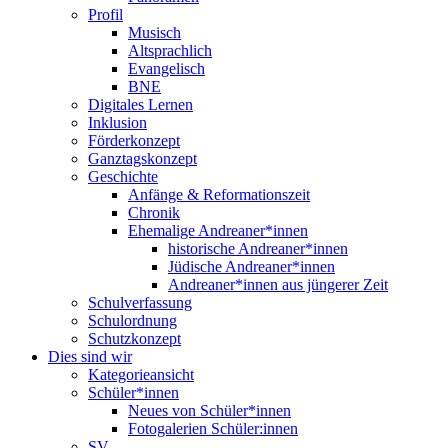
Profil
Musisch
Altsprachlich
Evangelisch
BNE
Digitales Lernen
Inklusion
Förderkonzept
Ganztagskonzept
Geschichte
Anfänge & Reformationszeit
Chronik
Ehemalige Andreaner*innen
historische Andreaner*innen
Jüdische Andreaner*innen
Andreaner*innen aus jüngerer Zeit
Schulverfassung
Schulordnung
Schutzkonzept
Dies sind wir
Kategorieansicht
Schüler*innen
Neues von Schüler*innen
Fotogalerien Schüler:innen
SV