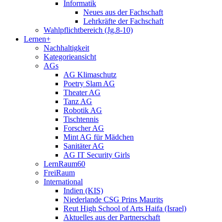
Informatik
Neues aus der Fachschaft
Lehrkräfte der Fachschaft
Wahlpflichtbereich (Jg.8-10)
Lernen+
Nachhaltigkeit
Kategorieansicht
AGs
AG Klimaschutz
Poetry Slam AG
Theater AG
Tanz AG
Robotik AG
Tischtennis
Forscher AG
Mint AG für Mädchen
Sanitäter AG
AG IT Security Girls
LernRaum60
FreiRaum
International
Indien (KIS)
Niederlande CSG Prins Maurits
Reut High School of Arts Haifa (Israel)
Aktuelles aus der Partnerschaft