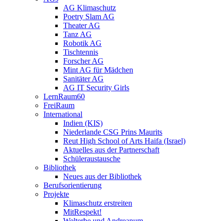
AG Klimaschutz
Poetry Slam AG
Theater AG
Tanz AG
Robotik AG
Tischtennis
Forscher AG
Mint AG für Mädchen
Sanitäter AG
AG IT Security Girls
LernRaum60
FreiRaum
International
Indien (KIS)
Niederlande CSG Prins Maurits
Reut High School of Arts Haifa (Israel)
Aktuelles aus der Partnerschaft
Schüleraustausche
Bibliothek
Neues aus der Bibliothek
Berufsorientierung
Projekte
Klimaschutz erstreiten
MitRespekt!
Welterbe und Andreanum