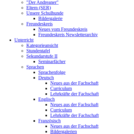
"Der Andreaner"
Eltern (SER)
Unsere Schulhunde
Bildergalerie
Freundeskreis
Neues vom Freundeskreis
Freundeskreis Newsletterarchiv
Unterricht
Kategorieansicht
Stundentafel
Sekundarstufe II
Seminarfächer
Sprachen
Sprachenfolge
Deutsch
Neues aus der Fachschaft
Curriculum
Lehrkräfte der Fachschaft
Englisch
Neues aus der Fachschaft
Curriculum
Lehrkräfte der Fachschaft
Französisch
Neues aus der Fachschaft
Bildergalerien