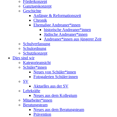
Förderkonzept
Ganztagskonzept
Geschichte
Anfänge & Reformationszeit
Chronik
Ehemalige Andreaner*innen
historische Andreaner*innen
Jüdische Andreaner*innen
Andreaner*innen aus jüngerer Zeit
Schulverfassung
Schulordnung
Schutzkonzept
Dies sind wir
Kategorieansicht
Schüler*innen
Neues von Schüler*innen
Fotogalerien Schüler:innen
SV
Aktuelles aus der SV
Lehrkräfte
Neues aus dem Kollegium
Mitarbeiter*innen
Beratungsteam
Neues aus dem Beratungsteam
Prävention