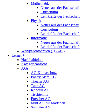
Mathematik
Neues aus der Fachschaft
Curriculum
Lehrkräfte der Fachschaft
Physik
Neues aus der Fachschaft
Curriculum
Lehrkräfte der Fachschaft
Informatik
Neues aus der Fachschaft
Lehrkräfte der Fachschaft
Wahlpflichtbereich (Jg.8-10)
Lernen+
Nachhaltigkeit
Kategorieansicht
AGs
AG Klimaschutz
Poetry Slam AG
Theater AG
Tanz AG
Robotik AG
Tischtennis
Forscher AG
Mint AG für Mädchen
Sanitäter AG