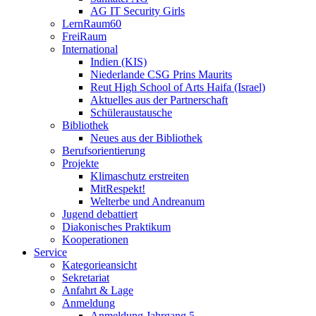
AG IT Security Girls
LernRaum60
FreiRaum
International
Indien (KIS)
Niederlande CSG Prins Maurits
Reut High School of Arts Haifa (Israel)
Aktuelles aus der Partnerschaft
Schüleraustausche
Bibliothek
Neues aus der Bibliothek
Berufsorientierung
Projekte
Klimaschutz erstreiten
MitRespekt!
Welterbe und Andreanum
Jugend debattiert
Diakonisches Praktikum
Kooperationen
Service
Kategorieansicht
Sekretariat
Anfahrt & Lage
Anmeldung
Anmeldung Jahrgang 5