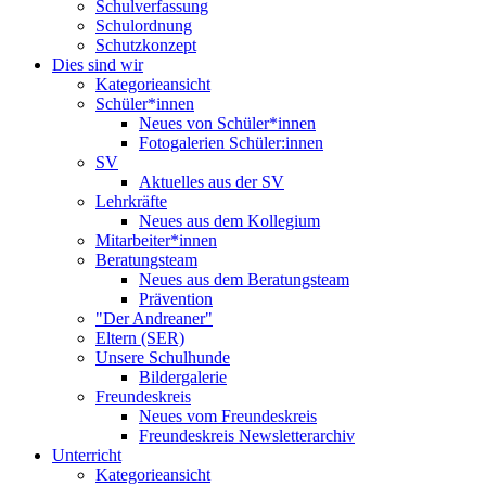
Schulverfassung
Schulordnung
Schutzkonzept
Dies sind wir
Kategorieansicht
Schüler*innen
Neues von Schüler*innen
Fotogalerien Schüler:innen
SV
Aktuelles aus der SV
Lehrkräfte
Neues aus dem Kollegium
Mitarbeiter*innen
Beratungsteam
Neues aus dem Beratungsteam
Prävention
"Der Andreaner"
Eltern (SER)
Unsere Schulhunde
Bildergalerie
Freundeskreis
Neues vom Freundeskreis
Freundeskreis Newsletterarchiv
Unterricht
Kategorieansicht