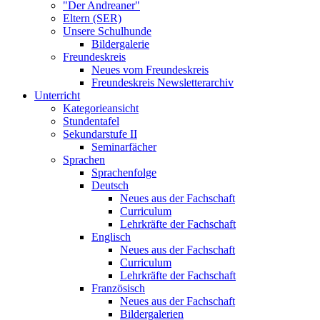
"Der Andreaner"
Eltern (SER)
Unsere Schulhunde
Bildergalerie
Freundeskreis
Neues vom Freundeskreis
Freundeskreis Newsletterarchiv
Unterricht
Kategorieansicht
Stundentafel
Sekundarstufe II
Seminarfächer
Sprachen
Sprachenfolge
Deutsch
Neues aus der Fachschaft
Curriculum
Lehrkräfte der Fachschaft
Englisch
Neues aus der Fachschaft
Curriculum
Lehrkräfte der Fachschaft
Französisch
Neues aus der Fachschaft
Bildergalerien