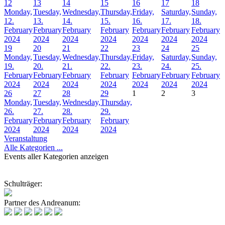
12
13
14
15
16
17
18
Monday,
Tuesday,
Wednesday,
Thursday,
Friday,
Saturday,
Sunday,
12.
13.
14.
15.
16.
17.
18.
February
February
February
February
February
February
February
2024
2024
2024
2024
2024
2024
2024
19
20
21
22
23
24
25
Monday,
Tuesday,
Wednesday,
Thursday,
Friday,
Saturday,
Sunday,
19.
20.
21.
22.
23.
24.
25.
February
February
February
February
February
February
February
2024
2024
2024
2024
2024
2024
2024
26
27
28
29
1
2
3
Monday,
Tuesday,
Wednesday,
Thursday,
26.
27.
28.
29.
February
February
February
February
2024
2024
2024
2024
Veranstaltung
Alle Kategorien ...
Events aller Kategorien anzeigen
Schulträger:
Partner des Andreanum: